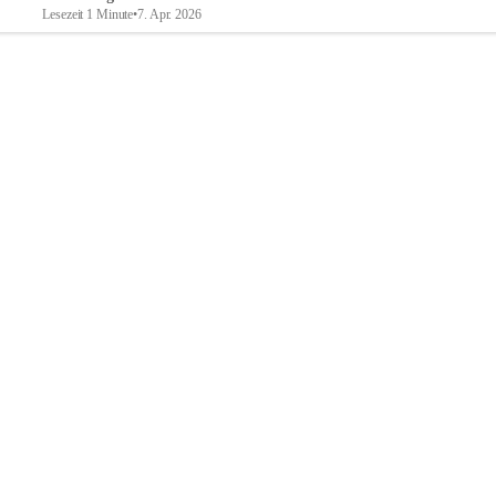
Lesezeit 1 Minute
•
7. Apr. 2026
Breitenbrunn am Neusiedler See