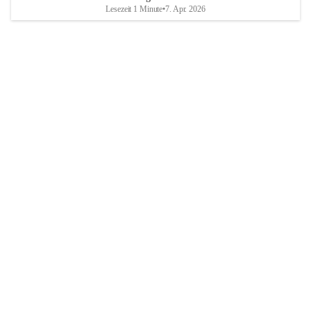
Lesezeit 1 Minute
•
7. Apr. 2026
Breitenbrunn am Neusiedler See