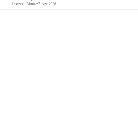
Lesezeit 1 Minute
•
7. Apr. 2026
Breitenbrunn am Neusiedler See