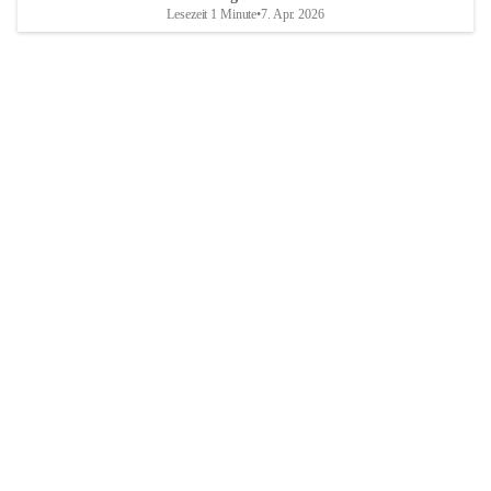
Lesezeit 1 Minute
•
7. Apr. 2026
Breitenbrunn am Neusiedler See