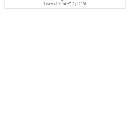
Lesezeit 1 Minute
•
7. Apr. 2026
Breitenbrunn am Neusiedler See