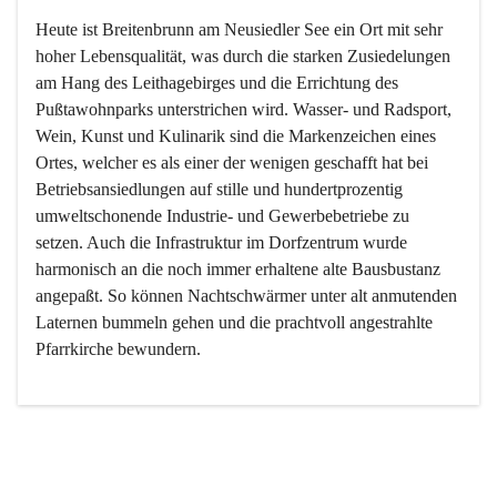
Heute ist Breitenbrunn am Neusiedler See ein Ort mit sehr 
hoher Lebensqualität, was durch die starken Zusiedelungen 
am Hang des Leithagebirges und die Errichtung des 
Pußtawohnparks unterstrichen wird. Wasser- und Radsport, 
Wein, Kunst und Kulinarik sind die Markenzeichen eines 
Ortes, welcher es als einer der wenigen geschafft hat bei 
Betriebsansiedlungen auf stille und hundertprozentig 
umweltschonende Industrie- und Gewerbebetriebe zu 
setzen. Auch die Infrastruktur im Dorfzentrum wurde 
harmonisch an die noch immer erhaltene alte Bausbustanz 
angepaßt. So können Nachtschwärmer unter alt anmutenden 
Laternen bummeln gehen und die prachtvoll angestrahlte 
Pfarrkirche bewundern.

Der Weinbau dominert heute nicht mehr, ist aber integrativer 
Bestandteil der Kultur des Ortes, da man hier schon lange 
von Massenweinbau auf Qualitätsweinbau umgestellt hat. 
So ist es auch nicht verwunderlich, dass eines der historisch 