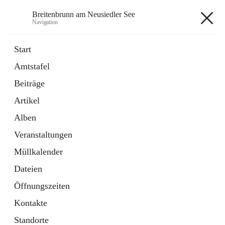
Breitenbrunn am Neusiedler See
Navigation
Breitenbrunn am Neusiedler See
Start
Amtstafel
Formulare
Beiträge
18 Schnellzugriffe
Artikel
Gemeindeservice
7 Schnellzugriffe
Alben
Veranstaltungen
+7
Müllkalender
Dateien
Öffnungszeiten
Kontakte
Hauptadresse
Standorte