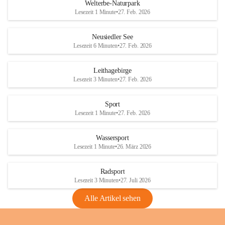
i
i
unzulässige Weingärten zu roden! Bitte 
Welterbe-Naturpark
e
e
helfen wir zusammen um unsere Winzer 
Lesezeit 1 Minute
•
27. Feb. 2026
d
d
vor den prognostizierten Ernteausfällen 
l
l
und den daraus folgenden wirtschaftlichen 
e
e
Neusiedler See
Schäden zu bewahren.
r
r
Lesezeit 6 Minuten
•
27. Feb. 2026
S
S
Verordnungen
e
e
Leithagebirge
04.08.2026
e
e
Lesezeit 3 Minuten
•
27. Feb. 2026
Maßnahmen zur Bekämpfung
der Goldgelben Vergilbung der
Sport
Rebe und der Amerikanischen
Lesezeit 1 Minute
•
27. Feb. 2026
Rebzikade
Anhang VBl. EU Nr. 18
Wassersport
_2026
Lesezeit 1 Minute
•
26. März 2026
1 Seite
•
1,4 MB
Radsport
VBl. EU Nr. 18_2026
Lesezeit 3 Minuten
•
27. Juli 2026
2 Seiten
•
2,1 MB
Alle Artikel sehen