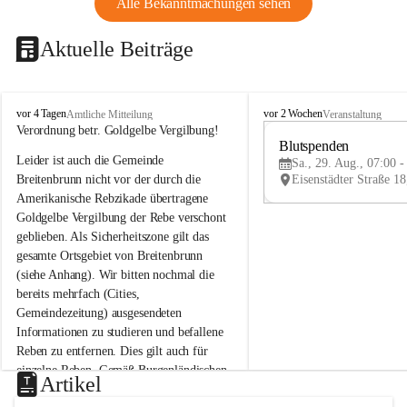
Alle Bekanntmachungen sehen
Aktuelle Beiträge
B
B
vor 4 Tagen
vor 2 Wochen
Amtliche Mitteilung
Veranstaltung
r
r
Verordnung betr. Goldgelbe Vergilbung!
e
e
Blutspenden
Leider ist auch die Gemeinde 
i
i
Sa., 29. Aug., 07:00 -
t
t
Breitenbrunn nicht vor der durch die 
e
e
Amerikanische Rebzikade übertragene 
n
n
Goldgelbe Vergilbung der Rebe verschont 
b
b
geblieben. Als Sicherheitszone gilt das 
r
r
gesamte Ortsgebiet von Breitenbrunn 
u
u
(siehe Anhang). Wir bitten nochmal die 
n
n
n
n
bereits mehrfach (Cities, 
a
a
Gemeindezeitung) ausgesendeten 
m
m
Informationen zu studieren und befallene 
N
N
Reben zu entfernen. Dies gilt auch für 
e
e
einzelne Reben. Gemäß Burgenländischen 
u
u
Artikel
Weinbaugesetz sind nicht gepflegte oder 
s
s