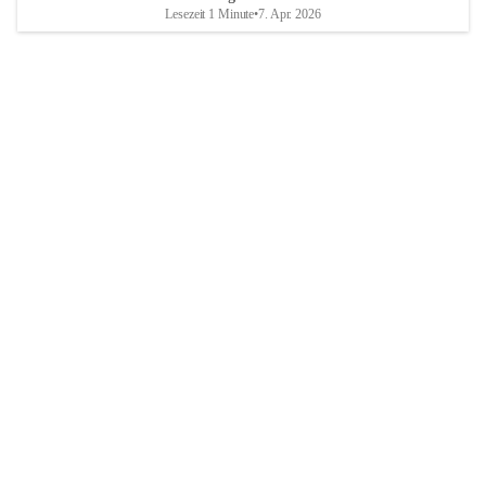
Lesezeit 1 Minute
•
7. Apr. 2026
Breitenbrunn am Neusiedler See