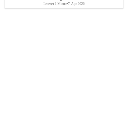
Lesezeit 1 Minute
•
7. Apr. 2026
Breitenbrunn am Neusiedler See