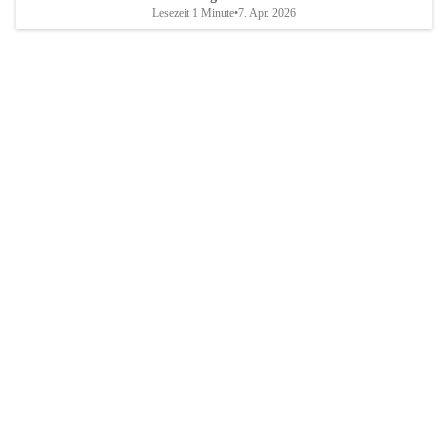
Lesezeit 1 Minute
•
7. Apr. 2026
Breitenbrunn am Neusiedler See