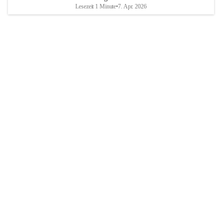
Lesezeit 1 Minute
•
7. Apr. 2026
Breitenbrunn am Neusiedler See