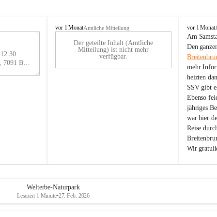
B
B
vor 1 Monat
vor 1 Monat
Amtliche Mitteilung
r
r
Am Samstag
Der geteilte Inhalt (Amtliche
e
e
29
Den ganzen
Mitteilung) ist nicht mehr
i
i
 12:30
AU
verfügbar.
Breitenbru
t
t
Eisenstädter Straße 18, 7091 Breitenbrunn am Neusiedler See, AUT
G
mehr Infor
e
e
heizten da
n
n
SSV gibt es
b
b
r
r
Ebenso feie
u
u
jähriges B
n
n
war hier d
n
n
Reise durc
a
a
Breitenbrun
m
m
Wir gratul
N
N
e
e
u
u
s
s
i
i
Welterbe-Naturpark
e
e
Lesezeit 1 Minute
•
27. Feb. 2026
d
d
l
l