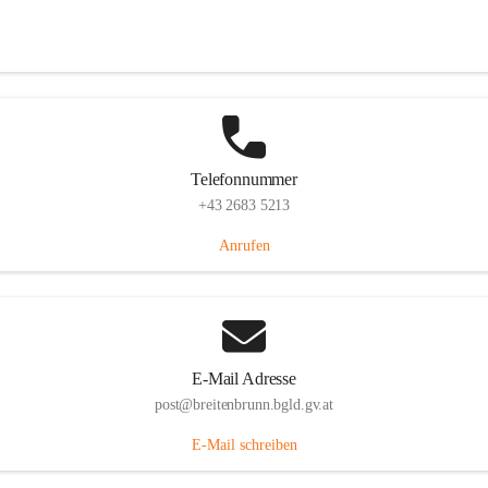
Eisenstädterstraße 18, 7091 Breitenbrunn am Neusiedler See, AUT
Auf Karte ansehen
Telefonnummer
+43 2683 5213
Anrufen
E-Mail Adresse
post@breitenbrunn.bgld.gv.at
E-Mail schreiben