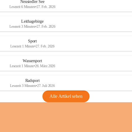
e
e
Neusiedler See
r
r
Lesezeit 6 Minuten
•
27. Feb. 2026
S
S
e
e
Leithagebirge
e
e
Lesezeit 3 Minuten
•
27. Feb. 2026
Sport
Lesezeit 1 Minute
•
27. Feb. 2026
Wassersport
Lesezeit 1 Minute
•
26. März 2026
Radsport
Lesezeit 3 Minuten
•
27. Juli 2026
Alle Artikel sehen