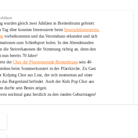
Jubiläum
 wurden gleich zwei Jubiläen in Breitenbrunn gefeiert: 
 Tag über konnten Interessierte beim 
Sportschützenverein 
nn
 vorbeikommen und das Vereinshaus erkunden und sich 
mationen zum Schießsport holen. In den Abendstunden 
nn die Steirerkanonen die Stimmung richtig an, denn den 
 nun bereits 70 Jahre!
rte der 
Chor der Pfarrgemeinde Breitenbrunn
 sein 40-
estehen beim Sommerkonzert in der Pfarrkirche. Zu Gast 
er Kolping Chor aus Linz, der sich momentan auf einer 
h das Burgenland befindet. Auch der Kids Pop Chor aus 
n durfte sein Bestes zeigen.
ieren nochmal ganz herzlich zu den runden Geburtstagen!