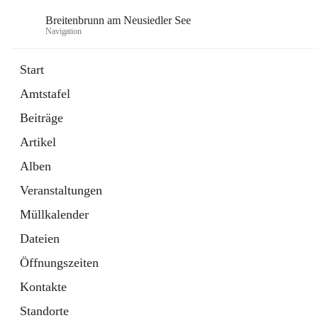
Breitenbrunn am Neusiedler See
Navigation
Start
Amtstafel
Formulare
Beiträge
18 Schnellzugriffe
Artikel
Gemeindeservice
7 Schnellzugriffe
Alben
Veranstaltungen
Müllkalender
Dateien
Öffnungszeiten
Kontakte
Standorte