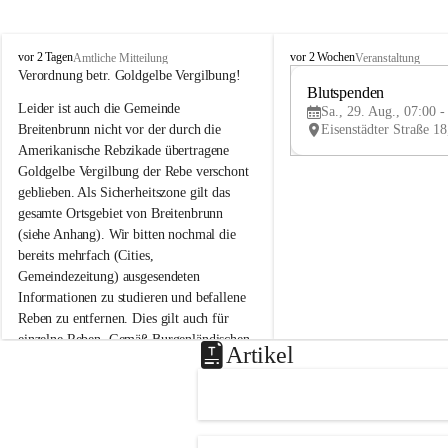
B
B
vor 2 Tagen
vor 2 Wochen
Amtliche Mitteilung
Veranstaltung
r
r
Verordnung betr. Goldgelbe Vergilbung!
e
e
Blutspenden
Leider ist auch die Gemeinde 
i
i
Sa., 29. Aug., 07:00 -
t
t
Breitenbrunn nicht vor der durch die 
e
e
Amerikanische Rebzikade übertragene 
n
n
Goldgelbe Vergilbung der Rebe verschont 
b
b
geblieben. Als Sicherheitszone gilt das 
r
r
gesamte Ortsgebiet von Breitenbrunn 
u
u
(siehe Anhang). Wir bitten nochmal die 
n
n
n
n
bereits mehrfach (Cities, 
a
a
Gemeindezeitung) ausgesendeten 
m
m
Informationen zu studieren und befallene 
N
N
Reben zu entfernen. Dies gilt auch für 
e
e
einzelne Reben. Gemäß Burgenländischen 
u
u
Artikel
Weinbaugesetz sind nicht gepflegte oder 
s
s
i
i
unzulässige Weingärten zu roden! Bitte 
e
e
helfen wir zusammen um unsere Winzer 
d
d
vor den prognostizierten Ernteausfällen 
l
l
und den daraus folgenden wirtschaftlichen 