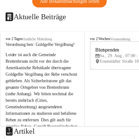
Alle Bekanntmachungen sehen
Aktuelle Beiträge
B
B
vor 2 Tagen
vor 2 Wochen
Amtliche Mitteilung
Veranstaltung
r
r
Verordnung betr. Goldgelbe Vergilbung!
e
e
Blutspenden
Leider ist auch die Gemeinde 
i
i
Sa., 29. Aug., 07:00 -
t
t
Breitenbrunn nicht vor der durch die 
e
e
Amerikanische Rebzikade übertragene 
n
n
Goldgelbe Vergilbung der Rebe verschont 
b
b
geblieben. Als Sicherheitszone gilt das 
r
r
gesamte Ortsgebiet von Breitenbrunn 
u
u
(siehe Anhang). Wir bitten nochmal die 
n
n
n
n
bereits mehrfach (Cities, 
a
a
Gemeindezeitung) ausgesendeten 
m
m
Informationen zu studieren und befallene 
N
N
Reben zu entfernen. Dies gilt auch für 
e
e
einzelne Reben. Gemäß Burgenländischen 
u
u
Artikel
Weinbaugesetz sind nicht gepflegte oder 
s
s