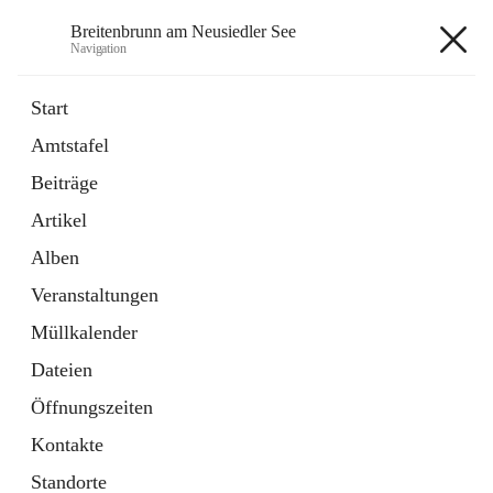
Breitenbrunn am Neusiedler See
Navigation
Breitenbrunn am Neusiedler See
Start
Amtstafel
Formulare
Beiträge
18 Schnellzugriffe
Artikel
Gemeindeservice
7 Schnellzugriffe
Alben
Veranstaltungen
+7
Müllkalender
Dateien
Öffnungszeiten
Kontakte
Hauptadresse
Standorte