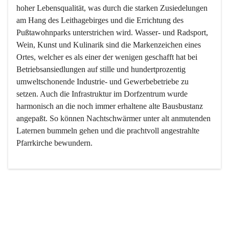
hoher Lebensqualität, was durch die starken Zusiedelungen 
am Hang des Leithagebirges und die Errichtung des 
Pußtawohnparks unterstrichen wird. Wasser- und Radsport, 
Wein, Kunst und Kulinarik sind die Markenzeichen eines 
Ortes, welcher es als einer der wenigen geschafft hat bei 
Betriebsansiedlungen auf stille und hundertprozentig 
umweltschonende Industrie- und Gewerbebetriebe zu 
setzen. Auch die Infrastruktur im Dorfzentrum wurde 
harmonisch an die noch immer erhaltene alte Bausbustanz 
angepaßt. So können Nachtschwärmer unter alt anmutenden 
Laternen bummeln gehen und die prachtvoll angestrahlte 
Pfarrkirche bewundern.

Der Weinbau dominert heute nicht mehr, ist aber integrativer 
Bestandteil der Kultur des Ortes, da man hier schon lange 
von Massenweinbau auf Qualitätsweinbau umgestellt hat. 
So ist es auch nicht verwunderlich, dass eines der historisch 
wertvollsten Gebäude die Ortsvinothek beherbergt und dass 
der Kellering ein beliebtes Ziel darstellt.
