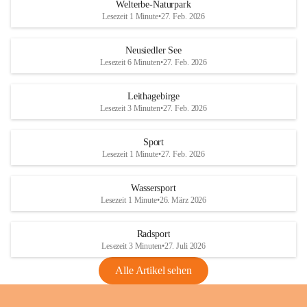
i
i
unzulässige Weingärten zu roden! Bitte 
Welterbe-Naturpark
e
e
helfen wir zusammen um unsere Winzer 
Lesezeit 1 Minute
•
27. Feb. 2026
d
d
vor den prognostizierten Ernteausfällen 
l
l
und den daraus folgenden wirtschaftlichen 
e
e
Neusiedler See
Schäden zu bewahren.
r
r
Lesezeit 6 Minuten
•
27. Feb. 2026
S
S
Verordnungen
e
e
Leithagebirge
04.08.2026
e
e
Lesezeit 3 Minuten
•
27. Feb. 2026
Maßnahmen zur Bekämpfung
der Goldgelben Vergilbung der
Sport
Rebe und der Amerikanischen
Lesezeit 1 Minute
•
27. Feb. 2026
Rebzikade
Anhang VBl. EU Nr. 18
Wassersport
_2026
Lesezeit 1 Minute
•
26. März 2026
1 Seite
•
1,4 MB
Radsport
VBl. EU Nr. 18_2026
Lesezeit 3 Minuten
•
27. Juli 2026
2 Seiten
•
2,1 MB
Alle Artikel sehen