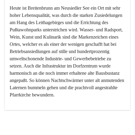
Heute ist Breitenbrunn am Neusiedler See ein Ort mit sehr 
hoher Lebensqualität, was durch die starken Zusiedelungen 
am Hang des Leithagebirges und die Errichtung des 
Pußtawohnparks unterstrichen wird. Wasser- und Radsport, 
Wein, Kunst und Kulinarik sind die Markenzeichen eines 
Ortes, welcher es als einer der wenigen geschafft hat bei 
Betriebsansiedlungen auf stille und hundertprozentig 
umweltschonende Industrie- und Gewerbebetriebe zu 
setzen. Auch die Infrastruktur im Dorfzentrum wurde 
harmonisch an die noch immer erhaltene alte Bausbustanz 
angepaßt. So können Nachtschwärmer unter alt anmutenden 
Laternen bummeln gehen und die prachtvoll angestrahlte 
Pfarrkirche bewundern.

Der Weinbau dominert heute nicht mehr, ist aber integrativer 
Bestandteil der Kultur des Ortes, da man hier schon lange 
von Massenweinbau auf Qualitätsweinbau umgestellt hat. 
So ist es auch nicht verwunderlich, dass eines der historisch 