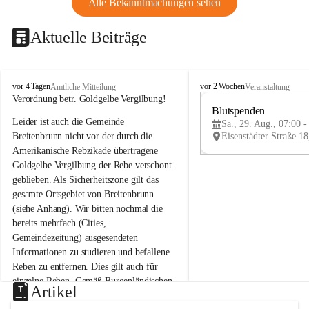
Alle Bekanntmachungen sehen
Aktuelle Beiträge
B
B
vor 4 Tagen
vor 2 Wochen
Amtliche Mitteilung
Veranstaltung
r
r
Verordnung betr. Goldgelbe Vergilbung!
e
e
Blutspenden
Leider ist auch die Gemeinde 
i
i
Sa., 29. Aug., 07:00 -
t
t
Breitenbrunn nicht vor der durch die 
e
e
Amerikanische Rebzikade übertragene 
n
n
Goldgelbe Vergilbung der Rebe verschont 
b
b
geblieben. Als Sicherheitszone gilt das 
r
r
gesamte Ortsgebiet von Breitenbrunn 
u
u
(siehe Anhang). Wir bitten nochmal die 
n
n
n
n
bereits mehrfach (Cities, 
a
a
Gemeindezeitung) ausgesendeten 
m
m
Informationen zu studieren und befallene 
N
N
Reben zu entfernen. Dies gilt auch für 
e
e
einzelne Reben. Gemäß Burgenländischen 
u
u
Artikel
Weinbaugesetz sind nicht gepflegte oder 
s
s