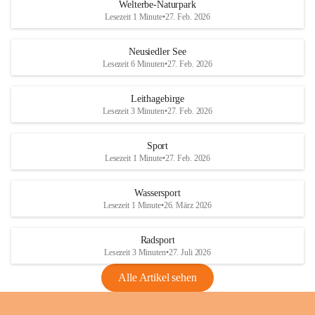
i
i
unzulässige Weingärten zu roden! Bitte 
Welterbe-Naturpark
e
e
helfen wir zusammen um unsere Winzer 
Lesezeit 1 Minute
•
27. Feb. 2026
d
d
vor den prognostizierten Ernteausfällen 
l
l
und den daraus folgenden wirtschaftlichen 
e
e
Neusiedler See
Schäden zu bewahren.
r
r
Lesezeit 6 Minuten
•
27. Feb. 2026
S
S
Verordnungen
e
e
Leithagebirge
04.08.2026
e
e
Lesezeit 3 Minuten
•
27. Feb. 2026
Maßnahmen zur Bekämpfung
der Goldgelben Vergilbung der
Sport
Rebe und der Amerikanischen
Lesezeit 1 Minute
•
27. Feb. 2026
Rebzikade
Anhang VBl. EU Nr. 18
Wassersport
_2026
Lesezeit 1 Minute
•
26. März 2026
1 Seite
•
1,4 MB
Radsport
VBl. EU Nr. 18_2026
Lesezeit 3 Minuten
•
27. Juli 2026
2 Seiten
•
2,1 MB
Alle Artikel sehen