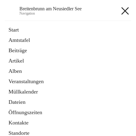
Breitenbrunn am Neusiedler See
Navigation
Breitenbrunn am Neusiedler See
Start
Amtstafel
Formulare
Beiträge
18 Schnellzugriffe
Artikel
Gemeindeservice
7 Schnellzugriffe
Alben
Veranstaltungen
+7
Müllkalender
Dateien
Öffnungszeiten
Kontakte
Hauptadresse
Standorte