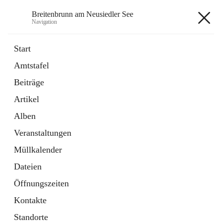
Breitenbrunn am Neusiedler See
Navigation
Breitenbrunn am Neusiedler See
Start
Amtstafel
Formulare
Beiträge
18 Schnellzugriffe
Artikel
Gemeindeservice
7 Schnellzugriffe
Alben
Veranstaltungen
+7
Müllkalender
Dateien
Öffnungszeiten
Kontakte
Hauptadresse
Standorte