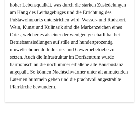
hoher Lebensqualität, was durch die starken Zusiedelungen 
am Hang des Leithagebirges und die Errichtung des 
Pußtawohnparks unterstrichen wird. Wasser- und Radsport, 
Wein, Kunst und Kulinarik sind die Markenzeichen eines 
Ortes, welcher es als einer der wenigen geschafft hat bei 
Betriebsansiedlungen auf stille und hundertprozentig 
umweltschonende Industrie- und Gewerbebetriebe zu 
setzen. Auch die Infrastruktur im Dorfzentrum wurde 
harmonisch an die noch immer erhaltene alte Bausbustanz 
angepaßt. So können Nachtschwärmer unter alt anmutenden 
Laternen bummeln gehen und die prachtvoll angestrahlte 
Pfarrkirche bewundern.

Der Weinbau dominert heute nicht mehr, ist aber integrativer 
Bestandteil der Kultur des Ortes, da man hier schon lange 
von Massenweinbau auf Qualitätsweinbau umgestellt hat. 
So ist es auch nicht verwunderlich, dass eines der historisch 
wertvollsten Gebäude die Ortsvinothek beherbergt und dass 
der Kellering ein beliebtes Ziel darstellt.
