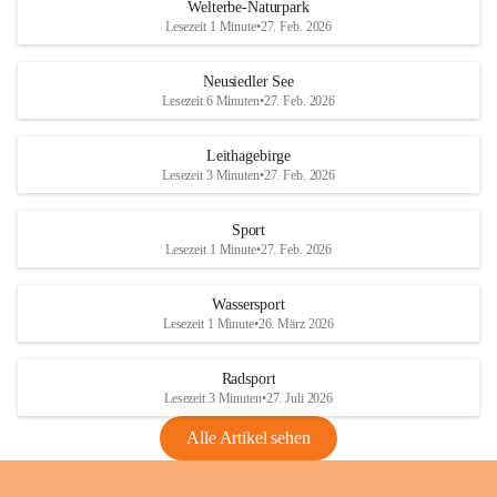
i
i
unzulässige Weingärten zu roden! Bitte 
Welterbe-Naturpark
e
e
helfen wir zusammen um unsere Winzer 
Lesezeit 1 Minute
•
27. Feb. 2026
d
d
vor den prognostizierten Ernteausfällen 
l
l
und den daraus folgenden wirtschaftlichen 
e
e
Neusiedler See
Schäden zu bewahren.
r
r
Lesezeit 6 Minuten
•
27. Feb. 2026
S
S
Verordnungen
e
e
Leithagebirge
04.08.2026
e
e
Lesezeit 3 Minuten
•
27. Feb. 2026
Maßnahmen zur Bekämpfung
der Goldgelben Vergilbung der
Sport
Rebe und der Amerikanischen
Lesezeit 1 Minute
•
27. Feb. 2026
Rebzikade
Anhang VBl. EU Nr. 18
Wassersport
_2026
Lesezeit 1 Minute
•
26. März 2026
1 Seite
•
1,4 MB
Radsport
VBl. EU Nr. 18_2026
Lesezeit 3 Minuten
•
27. Juli 2026
2 Seiten
•
2,1 MB
Alle Artikel sehen