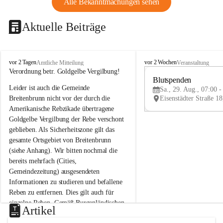
Alle Bekanntmachungen sehen
Aktuelle Beiträge
B
B
vor 2 Tagen
vor 2 Wochen
Amtliche Mitteilung
Veranstaltung
r
r
Verordnung betr. Goldgelbe Vergilbung!
e
e
Blutspenden
Leider ist auch die Gemeinde 
i
i
Sa., 29. Aug., 07:00 -
t
t
Breitenbrunn nicht vor der durch die 
e
e
Amerikanische Rebzikade übertragene 
n
n
Goldgelbe Vergilbung der Rebe verschont 
b
b
geblieben. Als Sicherheitszone gilt das 
r
r
gesamte Ortsgebiet von Breitenbrunn 
u
u
(siehe Anhang). Wir bitten nochmal die 
n
n
n
n
bereits mehrfach (Cities, 
a
a
Gemeindezeitung) ausgesendeten 
m
m
Informationen zu studieren und befallene 
N
N
Reben zu entfernen. Dies gilt auch für 
e
e
einzelne Reben. Gemäß Burgenländischen 
u
u
Artikel
Weinbaugesetz sind nicht gepflegte oder 
s
s