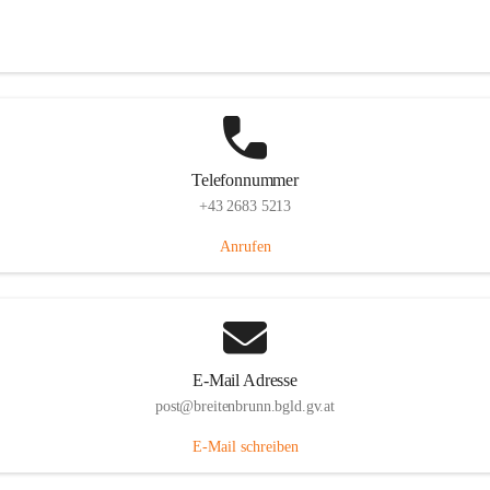
Eisenstädterstraße 18, 7091 Breitenbrunn am Neusiedler See, AUT
Auf Karte ansehen
Telefonnummer
+43 2683 5213
Anrufen
E-Mail Adresse
post@breitenbrunn.bgld.gv.at
E-Mail schreiben