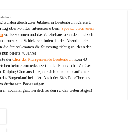
Jubiläum
 wurden gleich zwei Jubiläen in Breitenbrunn gefeiert: 
 Tag über konnten Interessierte beim 
Sportschützenverein 
nn
 vorbeikommen und das Vereinshaus erkunden und sich 
mationen zum Schießsport holen. In den Abendstunden 
nn die Steirerkanonen die Stimmung richtig an, denn den 
 nun bereits 70 Jahre!
rte der 
Chor der Pfarrgemeinde Breitenbrunn
 sein 40-
estehen beim Sommerkonzert in der Pfarrkirche. Zu Gast 
er Kolping Chor aus Linz, der sich momentan auf einer 
h das Burgenland befindet. Auch der Kids Pop Chor aus 
n durfte sein Bestes zeigen.
ieren nochmal ganz herzlich zu den runden Geburtstagen!