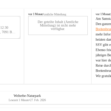
B
B
vor 1 Monat
vor 1 Monat
Amtliche Mitteilung
r
r
Am Samstag
Der geteilte Inhalt (Amtliche
e
e
29
Den ganzen
Mitteilung) ist nicht mehr
i
i
 12:30
AU
verfügbar.
Breitenbru
t
t
Eisenstädter Straße 18, 7091 Breitenbrunn am Neusiedler See, AUT
G
mehr Infor
e
e
heizten da
n
n
SSV gibt es
b
b
r
r
Ebenso feie
u
u
jähriges B
n
n
war hier d
n
n
Reise durc
a
a
Breitenbrun
m
m
Wir gratul
N
N
e
e
u
u
s
s
i
i
Welterbe-Naturpark
e
e
Lesezeit 1 Minute
•
27. Feb. 2026
d
d
l
l