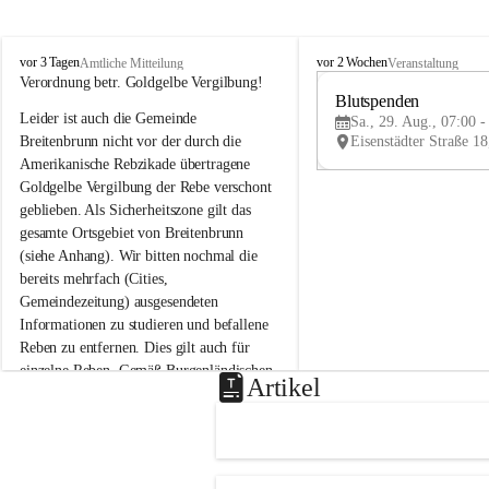
B
B
vor 3 Tagen
vor 2 Wochen
Amtliche Mitteilung
Veranstaltung
r
r
Verordnung betr. Goldgelbe Vergilbung!
e
e
Blutspenden
Leider ist auch die Gemeinde 
i
i
Sa., 29. Aug., 07:00 -
t
t
Breitenbrunn nicht vor der durch die 
e
e
Amerikanische Rebzikade übertragene 
n
n
Goldgelbe Vergilbung der Rebe verschont 
b
b
geblieben. Als Sicherheitszone gilt das 
r
r
gesamte Ortsgebiet von Breitenbrunn 
u
u
(siehe Anhang). Wir bitten nochmal die 
n
n
n
n
bereits mehrfach (Cities, 
a
a
Gemeindezeitung) ausgesendeten 
m
m
Informationen zu studieren und befallene 
N
N
Reben zu entfernen. Dies gilt auch für 
e
e
einzelne Reben. Gemäß Burgenländischen 
u
u
Artikel
Weinbaugesetz sind nicht gepflegte oder 
s
s
i
i
unzulässige Weingärten zu roden! Bitte 
e
e
helfen wir zusammen um unsere Winzer 
d
d
vor den prognostizierten Ernteausfällen 
l
l
und den daraus folgenden wirtschaftlichen 