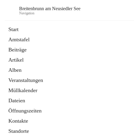
Breitenbrunn am Neusiedler See
Navigation
Start
Amtstafel
Formulare
Beiträge
18 Schnellzugriffe
Artikel
Gemeindeservice
7 Schnellzugriffe
Alben
Veranstaltungen
Müllkalender
Dateien
Öffnungszeiten
Kontakte
Standorte