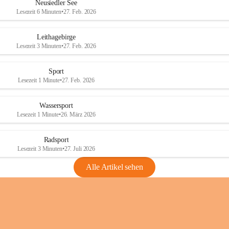
e
e
Neusiedler See
r
r
Lesezeit 6 Minuten
•
27. Feb. 2026
S
S
e
e
Leithagebirge
e
e
Lesezeit 3 Minuten
•
27. Feb. 2026
Sport
Lesezeit 1 Minute
•
27. Feb. 2026
Wassersport
Lesezeit 1 Minute
•
26. März 2026
Radsport
Lesezeit 3 Minuten
•
27. Juli 2026
Alle Artikel sehen