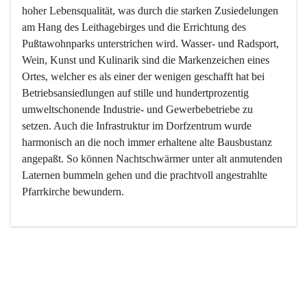
hoher Lebensqualität, was durch die starken Zusiedelungen 
am Hang des Leithagebirges und die Errichtung des 
Pußtawohnparks unterstrichen wird. Wasser- und Radsport, 
Wein, Kunst und Kulinarik sind die Markenzeichen eines 
Ortes, welcher es als einer der wenigen geschafft hat bei 
Betriebsansiedlungen auf stille und hundertprozentig 
umweltschonende Industrie- und Gewerbebetriebe zu 
setzen. Auch die Infrastruktur im Dorfzentrum wurde 
harmonisch an die noch immer erhaltene alte Bausbustanz 
angepaßt. So können Nachtschwärmer unter alt anmutenden 
Laternen bummeln gehen und die prachtvoll angestrahlte 
Pfarrkirche bewundern.

Der Weinbau dominert heute nicht mehr, ist aber integrativer 
Bestandteil der Kultur des Ortes, da man hier schon lange 
von Massenweinbau auf Qualitätsweinbau umgestellt hat. 
So ist es auch nicht verwunderlich, dass eines der historisch 
wertvollsten Gebäude die Ortsvinothek beherbergt und dass 
der Kellering ein beliebtes Ziel darstellt.
