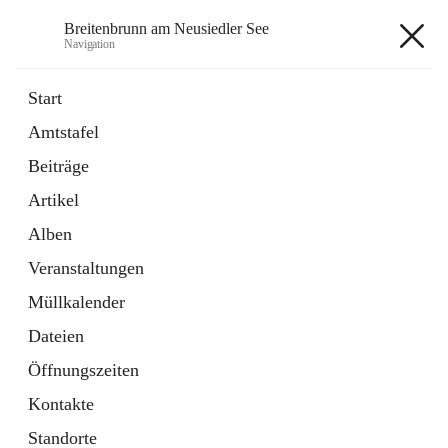
Breitenbrunn am Neusiedler See
Navigation
Breitenbrunn am Neusiedler See
Start
Amtstafel
Formulare
Beiträge
18 Schnellzugriffe
Artikel
Gemeindeservice
7 Schnellzugriffe
Alben
Veranstaltungen
+7
Müllkalender
Dateien
Öffnungszeiten
Kontakte
Hauptadresse
Standorte