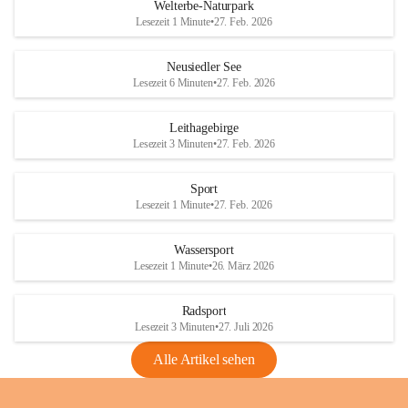
i
i
unzulässige Weingärten zu roden! Bitte 
Welterbe-Naturpark
e
e
helfen wir zusammen um unsere Winzer 
Lesezeit 1 Minute
•
27. Feb. 2026
d
d
vor den prognostizierten Ernteausfällen 
l
l
und den daraus folgenden wirtschaftlichen 
e
e
Neusiedler See
Schäden zu bewahren.
r
r
Lesezeit 6 Minuten
•
27. Feb. 2026
S
S
Verordnungen
e
e
Leithagebirge
04.08.2026
e
e
Lesezeit 3 Minuten
•
27. Feb. 2026
Maßnahmen zur Bekämpfung
der Goldgelben Vergilbung der
Sport
Rebe und der Amerikanischen
Lesezeit 1 Minute
•
27. Feb. 2026
Rebzikade
Anhang VBl. EU Nr. 18
Wassersport
_2026
Lesezeit 1 Minute
•
26. März 2026
1 Seite
•
1,4 MB
Radsport
VBl. EU Nr. 18_2026
Lesezeit 3 Minuten
•
27. Juli 2026
2 Seiten
•
2,1 MB
Alle Artikel sehen