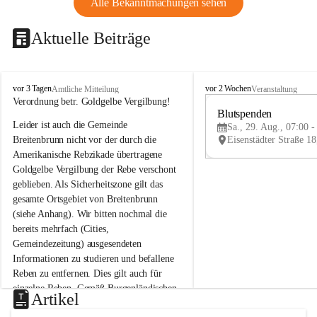
Alle Bekanntmachungen sehen
Aktuelle Beiträge
B
B
vor 3 Tagen
vor 2 Wochen
Amtliche Mitteilung
Veranstaltung
r
r
Verordnung betr. Goldgelbe Vergilbung!
e
e
Blutspenden
Leider ist auch die Gemeinde 
i
i
Sa., 29. Aug., 07:00 -
t
t
Breitenbrunn nicht vor der durch die 
e
e
Amerikanische Rebzikade übertragene 
n
n
Goldgelbe Vergilbung der Rebe verschont 
b
b
geblieben. Als Sicherheitszone gilt das 
r
r
gesamte Ortsgebiet von Breitenbrunn 
u
u
(siehe Anhang). Wir bitten nochmal die 
n
n
n
n
bereits mehrfach (Cities, 
a
a
Gemeindezeitung) ausgesendeten 
m
m
Informationen zu studieren und befallene 
N
N
Reben zu entfernen. Dies gilt auch für 
e
e
einzelne Reben. Gemäß Burgenländischen 
u
u
Artikel
Weinbaugesetz sind nicht gepflegte oder 
s
s