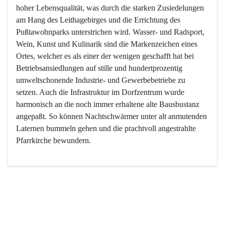
hoher Lebensqualität, was durch die starken Zusiedelungen 
am Hang des Leithagebirges und die Errichtung des 
Pußtawohnparks unterstrichen wird. Wasser- und Radsport, 
Wein, Kunst und Kulinarik sind die Markenzeichen eines 
Ortes, welcher es als einer der wenigen geschafft hat bei 
Betriebsansiedlungen auf stille und hundertprozentig 
umweltschonende Industrie- und Gewerbebetriebe zu 
setzen. Auch die Infrastruktur im Dorfzentrum wurde 
harmonisch an die noch immer erhaltene alte Bausbustanz 
angepaßt. So können Nachtschwärmer unter alt anmutenden 
Laternen bummeln gehen und die prachtvoll angestrahlte 
Pfarrkirche bewundern.

Der Weinbau dominert heute nicht mehr, ist aber integrativer 
Bestandteil der Kultur des Ortes, da man hier schon lange 
von Massenweinbau auf Qualitätsweinbau umgestellt hat. 
So ist es auch nicht verwunderlich, dass eines der historisch 
wertvollsten Gebäude die Ortsvinothek beherbergt und dass 
der Kellering ein beliebtes Ziel darstellt.
