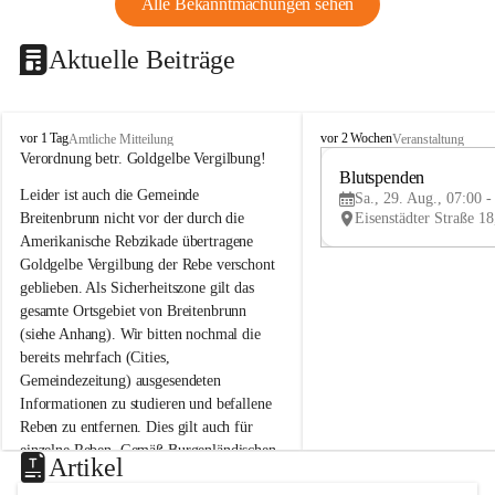
Alle Bekanntmachungen sehen
Aktuelle Beiträge
B
B
vor 1 Tag
vor 2 Wochen
Amtliche Mitteilung
Veranstaltung
r
r
Verordnung betr. Goldgelbe Vergilbung!
e
e
Blutspenden
Leider ist auch die Gemeinde 
i
i
Sa., 29. Aug., 07:00 -
t
t
Breitenbrunn nicht vor der durch die 
e
e
Amerikanische Rebzikade übertragene 
n
n
Goldgelbe Vergilbung der Rebe verschont 
b
b
geblieben. Als Sicherheitszone gilt das 
r
r
gesamte Ortsgebiet von Breitenbrunn 
u
u
(siehe Anhang). Wir bitten nochmal die 
n
n
n
n
bereits mehrfach (Cities, 
a
a
Gemeindezeitung) ausgesendeten 
m
m
Informationen zu studieren und befallene 
N
N
Reben zu entfernen. Dies gilt auch für 
e
e
einzelne Reben. Gemäß Burgenländischen 
u
u
Artikel
Weinbaugesetz sind nicht gepflegte oder 
s
s