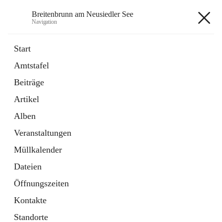
Breitenbrunn am Neusiedler See
Navigation
Breitenbrunn am Neusiedler See
Start
Amtstafel
Formulare
Beiträge
18 Schnellzugriffe
Artikel
Gemeindeservice
7 Schnellzugriffe
Alben
Veranstaltungen
+7
Müllkalender
Dateien
Öffnungszeiten
Kontakte
Hauptadresse
Standorte