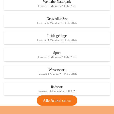
i
i
unzulässige Weingärten zu roden! Bitte 
Welterbe-Naturpark
e
e
helfen wir zusammen um unsere Winzer 
Lesezeit 1 Minute
•
27. Feb. 2026
d
d
vor den prognostizierten Ernteausfällen 
l
l
und den daraus folgenden wirtschaftlichen 
e
e
Neusiedler See
Schäden zu bewahren.
r
r
Lesezeit 6 Minuten
•
27. Feb. 2026
S
S
Verordnungen
e
e
Leithagebirge
04.08.2026
e
e
Lesezeit 3 Minuten
•
27. Feb. 2026
Maßnahmen zur Bekämpfung
der Goldgelben Vergilbung der
Sport
Rebe und der Amerikanischen
Lesezeit 1 Minute
•
27. Feb. 2026
Rebzikade
Anhang VBl. EU Nr. 18
Wassersport
_2026
Lesezeit 1 Minute
•
26. März 2026
1 Seite
•
1,4 MB
Radsport
VBl. EU Nr. 18_2026
Lesezeit 3 Minuten
•
27. Juli 2026
2 Seiten
•
2,1 MB
Alle Artikel sehen