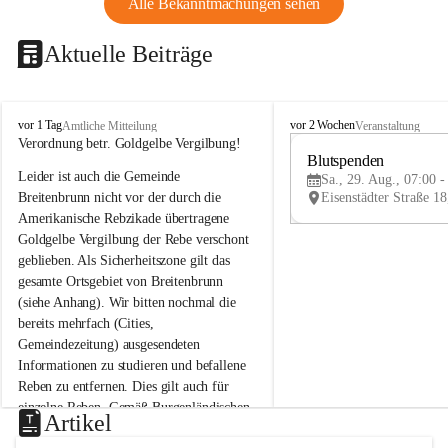
Alle Bekanntmachungen sehen
Aktuelle Beiträge
B
B
vor 1 Tag
vor 2 Wochen
Amtliche Mitteilung
Veranstaltung
r
r
Verordnung betr. Goldgelbe Vergilbung!
e
e
Blutspenden
Leider ist auch die Gemeinde 
i
i
Sa., 29. Aug., 07:00 -
t
t
Breitenbrunn nicht vor der durch die 
e
e
Amerikanische Rebzikade übertragene 
n
n
Goldgelbe Vergilbung der Rebe verschont 
b
b
geblieben. Als Sicherheitszone gilt das 
r
r
gesamte Ortsgebiet von Breitenbrunn 
u
u
(siehe Anhang). Wir bitten nochmal die 
n
n
n
n
bereits mehrfach (Cities, 
a
a
Gemeindezeitung) ausgesendeten 
m
m
Informationen zu studieren und befallene 
N
N
Reben zu entfernen. Dies gilt auch für 
e
e
einzelne Reben. Gemäß Burgenländischen 
u
u
Artikel
Weinbaugesetz sind nicht gepflegte oder 
s
s