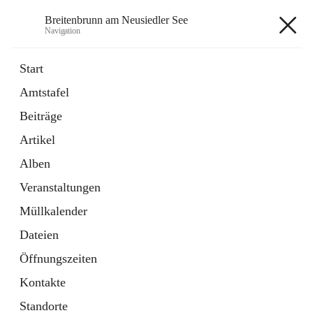
Breitenbrunn am Neusiedler See
Navigation
Breitenbrunn am Neusiedler See
Start
Amtstafel
Formulare
Beiträge
18 Schnellzugriffe
Artikel
Gemeindeservice
7 Schnellzugriffe
Alben
Veranstaltungen
+7
Müllkalender
Dateien
Öffnungszeiten
Kontakte
Hauptadresse
Standorte