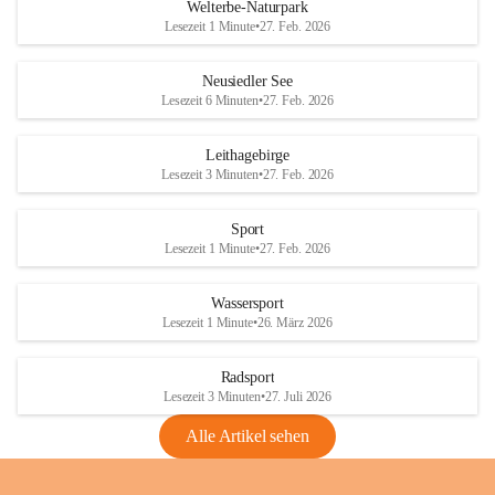
i
i
unzulässige Weingärten zu roden! Bitte 
Welterbe-Naturpark
e
e
helfen wir zusammen um unsere Winzer 
Lesezeit 1 Minute
•
27. Feb. 2026
d
d
vor den prognostizierten Ernteausfällen 
l
l
und den daraus folgenden wirtschaftlichen 
e
e
Neusiedler See
Schäden zu bewahren.
r
r
Lesezeit 6 Minuten
•
27. Feb. 2026
S
S
Verordnungen
e
e
Leithagebirge
04.08.2026
e
e
Lesezeit 3 Minuten
•
27. Feb. 2026
Maßnahmen zur Bekämpfung
der Goldgelben Vergilbung der
Sport
Rebe und der Amerikanischen
Lesezeit 1 Minute
•
27. Feb. 2026
Rebzikade
Anhang VBl. EU Nr. 18
Wassersport
_2026
Lesezeit 1 Minute
•
26. März 2026
1 Seite
•
1,4 MB
Radsport
VBl. EU Nr. 18_2026
Lesezeit 3 Minuten
•
27. Juli 2026
2 Seiten
•
2,1 MB
Alle Artikel sehen