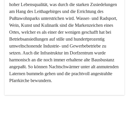
hoher Lebensqualität, was durch die starken Zusiedelungen 
am Hang des Leithagebirges und die Errichtung des 
Pußtawohnparks unterstrichen wird. Wasser- und Radsport, 
Wein, Kunst und Kulinarik sind die Markenzeichen eines 
Ortes, welcher es als einer der wenigen geschafft hat bei 
Betriebsansiedlungen auf stille und hundertprozentig 
umweltschonende Industrie- und Gewerbebetriebe zu 
setzen. Auch die Infrastruktur im Dorfzentrum wurde 
harmonisch an die noch immer erhaltene alte Bausbustanz 
angepaßt. So können Nachtschwärmer unter alt anmutenden 
Laternen bummeln gehen und die prachtvoll angestrahlte 
Pfarrkirche bewundern.

Der Weinbau dominert heute nicht mehr, ist aber integrativer 
Bestandteil der Kultur des Ortes, da man hier schon lange 
von Massenweinbau auf Qualitätsweinbau umgestellt hat. 
So ist es auch nicht verwunderlich, dass eines der historisch 
wertvollsten Gebäude die Ortsvinothek beherbergt und dass 
der Kellering ein beliebtes Ziel darstellt.
