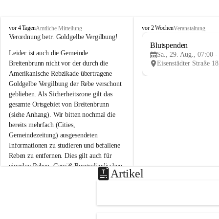
B
B
vor 4 Tagen
vor 2 Wochen
Amtliche Mitteilung
Veranstaltung
r
r
Verordnung betr. Goldgelbe Vergilbung!
e
e
Blutspenden
Leider ist auch die Gemeinde 
i
i
Sa., 29. Aug., 07:00 -
t
t
Breitenbrunn nicht vor der durch die 
e
e
Amerikanische Rebzikade übertragene 
n
n
Goldgelbe Vergilbung der Rebe verschont 
b
b
geblieben. Als Sicherheitszone gilt das 
r
r
gesamte Ortsgebiet von Breitenbrunn 
u
u
(siehe Anhang). Wir bitten nochmal die 
n
n
n
n
bereits mehrfach (Cities, 
a
a
Gemeindezeitung) ausgesendeten 
m
m
Informationen zu studieren und befallene 
N
N
Reben zu entfernen. Dies gilt auch für 
e
e
einzelne Reben. Gemäß Burgenländischen 
u
u
Artikel
Weinbaugesetz sind nicht gepflegte oder 
s
s
i
i
unzulässige Weingärten zu roden! Bitte 
e
e
helfen wir zusammen um unsere Winzer 
d
d
vor den prognostizierten Ernteausfällen 
l
l
und den daraus folgenden wirtschaftlichen 