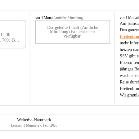
B
B
vor 1 Monat
vor 1 Monat
Amtliche Mitteilung
r
r
Am Samstag
Der geteilte Inhalt (Amtliche
e
e
29
Den ganzen
Mitteilung) ist nicht mehr
i
i
 12:30
AU
verfügbar.
Breitenbru
t
t
Eisenstädter Straße 18, 7091 Breitenbrunn am Neusiedler See, AUT
G
mehr Infor
e
e
heizten da
n
n
SSV gibt es
b
b
r
r
Ebenso feie
u
u
jähriges B
n
n
war hier d
n
n
Reise durc
a
a
Breitenbrun
m
m
Wir gratul
N
N
e
e
u
u
s
s
i
i
Welterbe-Naturpark
e
e
Lesezeit 1 Minute
•
27. Feb. 2026
d
d
l
l