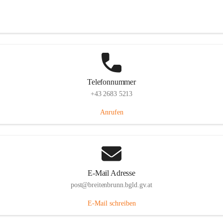
Eisenstädterstraße 18, 7091 Breitenbrunn am Neusiedler See, AUT
Auf Karte ansehen
Telefonnummer
+43 2683 5213
Anrufen
E-Mail Adresse
post@breitenbrunn.bgld.gv.at
E-Mail schreiben