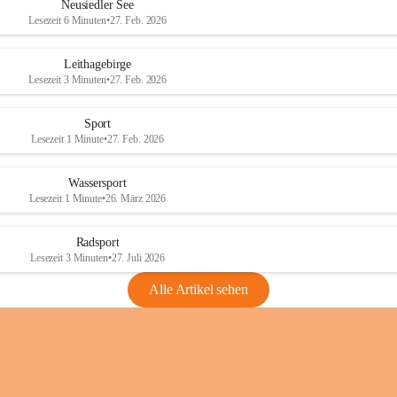
e
e
Neusiedler See
r
r
Lesezeit 6 Minuten
•
27. Feb. 2026
S
S
e
e
Leithagebirge
e
e
Lesezeit 3 Minuten
•
27. Feb. 2026
Sport
Lesezeit 1 Minute
•
27. Feb. 2026
Wassersport
Lesezeit 1 Minute
•
26. März 2026
Radsport
Lesezeit 3 Minuten
•
27. Juli 2026
Alle Artikel sehen