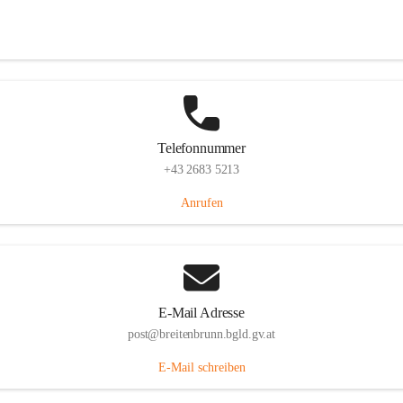
Eisenstädterstraße 18, 7091 Breitenbrunn am Neusiedler See, AUT
Auf Karte ansehen
Telefonnummer
+43 2683 5213
Anrufen
E-Mail Adresse
post@breitenbrunn.bgld.gv.at
E-Mail schreiben