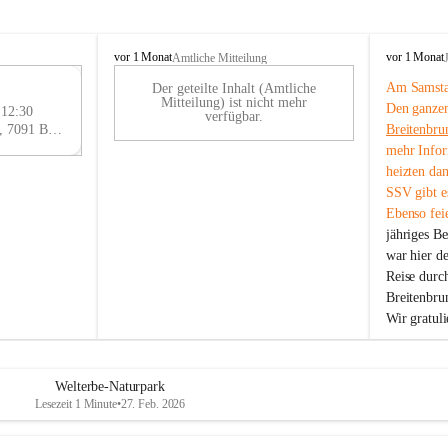
B
B
vor 1 Monat
vor 1 Monat
Amtliche Mitteilung
r
r
Am Samstag
Der geteilte Inhalt (Amtliche
e
e
29
Mitteilung) ist nicht mehr
Den ganzen
i
i
 12:30
AU
verfügbar.
t
t
Eisenstädter Straße 18, 7091 Breitenbrunn am Neusiedler See, AUT
Breitenbru
G
e
e
mehr Infor
n
n
heizten da
b
b
SSV gibt es
r
r
Ebenso feie
u
u
jähriges B
n
n
n
n
war hier d
a
a
Reise durc
m
m
Breitenbrun
N
N
Wir gratul
e
e
u
u
s
s
i
i
Welterbe-Naturpark
e
e
Lesezeit 1 Minute
•
27. Feb. 2026
d
d
l
l