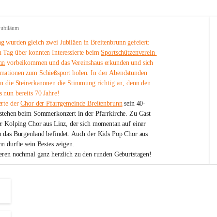
Jubiläum
 wurden gleich zwei Jubiläen in Breitenbrunn gefeiert: 
 Tag über konnten Interessierte beim 
Sportschützenverein 
nn
 vorbeikommen und das Vereinshaus erkunden und sich 
mationen zum Schießsport holen. In den Abendstunden 
nn die Steirerkanonen die Stimmung richtig an, denn den 
 nun bereits 70 Jahre!
rte der 
Chor der Pfarrgemeinde Breitenbrunn
 sein 40-
estehen beim Sommerkonzert in der Pfarrkirche. Zu Gast 
er Kolping Chor aus Linz, der sich momentan auf einer 
h das Burgenland befindet. Auch der Kids Pop Chor aus 
n durfte sein Bestes zeigen.
ieren nochmal ganz herzlich zu den runden Geburtstagen!