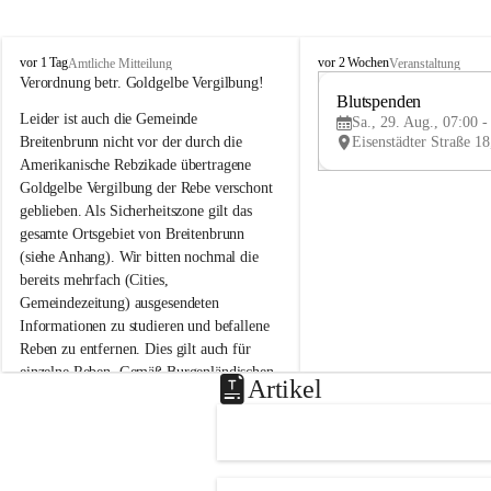
B
B
vor 1 Tag
vor 2 Wochen
Amtliche Mitteilung
Veranstaltung
r
r
Verordnung betr. Goldgelbe Vergilbung!
e
e
Blutspenden
Leider ist auch die Gemeinde 
i
i
Sa., 29. Aug., 07:00 -
t
t
Breitenbrunn nicht vor der durch die 
e
e
Amerikanische Rebzikade übertragene 
n
n
Goldgelbe Vergilbung der Rebe verschont 
b
b
geblieben. Als Sicherheitszone gilt das 
r
r
gesamte Ortsgebiet von Breitenbrunn 
u
u
(siehe Anhang). Wir bitten nochmal die 
n
n
n
n
bereits mehrfach (Cities, 
a
a
Gemeindezeitung) ausgesendeten 
m
m
Informationen zu studieren und befallene 
N
N
Reben zu entfernen. Dies gilt auch für 
e
e
einzelne Reben. Gemäß Burgenländischen 
u
u
Artikel
Weinbaugesetz sind nicht gepflegte oder 
s
s
i
i
unzulässige Weingärten zu roden! Bitte 
e
e
helfen wir zusammen um unsere Winzer 
d
d
vor den prognostizierten Ernteausfällen 
l
l
und den daraus folgenden wirtschaftlichen 