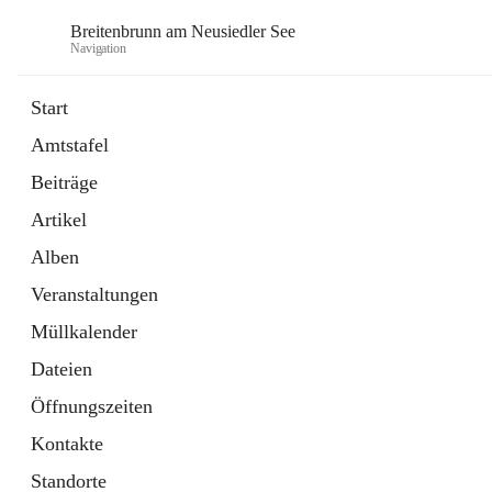
Breitenbrunn am Neusiedler See
Navigation
Start
Amtstafel
Formulare
Beiträge
18 Schnellzugriffe
Artikel
Gemeindeservice
7 Schnellzugriffe
Alben
Veranstaltungen
Müllkalender
Dateien
Öffnungszeiten
Kontakte
Standorte