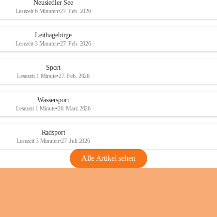
e
e
Neusiedler See
r
r
Lesezeit 6 Minuten
•
27. Feb. 2026
S
S
e
e
Leithagebirge
e
e
Lesezeit 3 Minuten
•
27. Feb. 2026
Sport
Lesezeit 1 Minute
•
27. Feb. 2026
Wassersport
Lesezeit 1 Minute
•
26. März 2026
Radsport
Lesezeit 3 Minuten
•
27. Juli 2026
Alle Artikel sehen