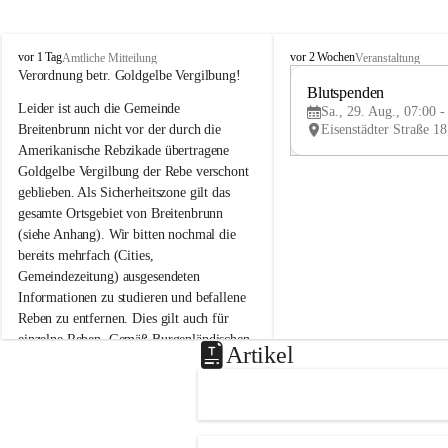
B
B
vor 1 Tag
vor 2 Wochen
Amtliche Mitteilung
Veranstaltung
r
r
Verordnung betr. Goldgelbe Vergilbung!
e
e
Blutspenden
Leider ist auch die Gemeinde 
i
i
Sa., 29. Aug., 07:00 -
t
t
Breitenbrunn nicht vor der durch die 
e
e
Amerikanische Rebzikade übertragene 
n
n
Goldgelbe Vergilbung der Rebe verschont 
b
b
geblieben. Als Sicherheitszone gilt das 
r
r
gesamte Ortsgebiet von Breitenbrunn 
u
u
(siehe Anhang). Wir bitten nochmal die 
n
n
n
n
bereits mehrfach (Cities, 
a
a
Gemeindezeitung) ausgesendeten 
m
m
Informationen zu studieren und befallene 
N
N
Reben zu entfernen. Dies gilt auch für 
e
e
einzelne Reben. Gemäß Burgenländischen 
u
u
Artikel
Weinbaugesetz sind nicht gepflegte oder 
s
s
i
i
unzulässige Weingärten zu roden! Bitte 
e
e
helfen wir zusammen um unsere Winzer 
d
d
vor den prognostizierten Ernteausfällen 
l
l
und den daraus folgenden wirtschaftlichen 