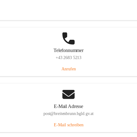
Eisenstädterstraße 18, 7091 Breitenbrunn am Neusiedler See, AUT
Auf Karte ansehen
Telefonnummer
+43 2683 5213
Anrufen
E-Mail Adresse
post@breitenbrunn.bgld.gv.at
E-Mail schreiben