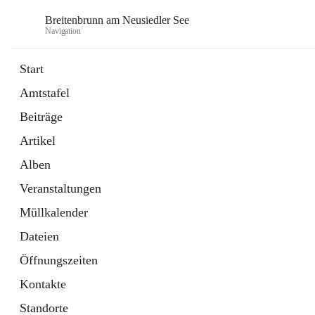
Breitenbrunn am Neusiedler See
Navigation
Start
Amtstafel
Formulare
Beiträge
18 Schnellzugriffe
Artikel
Gemeindeservice
7 Schnellzugriffe
Alben
Veranstaltungen
Müllkalender
Dateien
Öffnungszeiten
Kontakte
Standorte