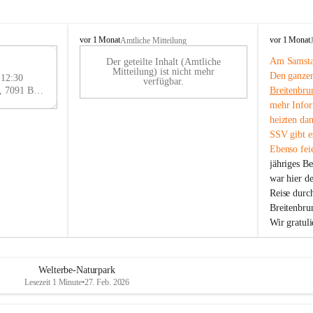
B
B
vor 1 Monat
vor 1 Monat
Amtliche Mitteilung
r
r
Am Samstag
Der geteilte Inhalt (Amtliche
e
e
29
Mitteilung) ist nicht mehr
Den ganzen
i
i
 12:30
AU
verfügbar.
t
t
Eisenstädter Straße 18, 7091 Breitenbrunn am Neusiedler See, AUT
Breitenbru
G
e
e
mehr Infor
n
n
heizten da
b
b
SSV gibt es
r
r
Ebenso feie
u
u
jähriges B
n
n
n
n
war hier d
a
a
Reise durc
m
m
Breitenbrun
N
N
Wir gratul
e
e
u
u
s
s
i
i
Welterbe-Naturpark
e
e
Lesezeit 1 Minute
•
27. Feb. 2026
d
d
l
l