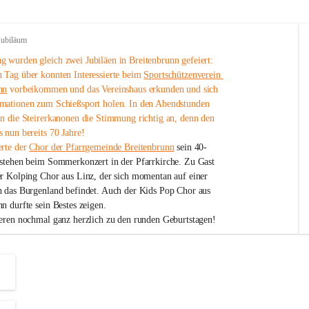
Jubiläum
 wurden gleich zwei Jubiläen in Breitenbrunn gefeiert: 
 Tag über konnten Interessierte beim 
Sportschützenverein 
nn
 vorbeikommen und das Vereinshaus erkunden und sich 
mationen zum Schießsport holen. In den Abendstunden 
nn die Steirerkanonen die Stimmung richtig an, denn den 
 nun bereits 70 Jahre!
rte der 
Chor der Pfarrgemeinde Breitenbrunn
 sein 40-
estehen beim Sommerkonzert in der Pfarrkirche. Zu Gast 
er Kolping Chor aus Linz, der sich momentan auf einer 
h das Burgenland befindet. Auch der Kids Pop Chor aus 
n durfte sein Bestes zeigen.
ieren nochmal ganz herzlich zu den runden Geburtstagen!