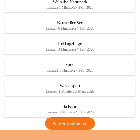
i
i
unzulässige Weingärten zu roden! Bitte 
Welterbe-Naturpark
e
e
helfen wir zusammen um unsere Winzer 
Lesezeit 1 Minute
•
27. Feb. 2026
d
d
vor den prognostizierten Ernteausfällen 
l
l
und den daraus folgenden wirtschaftlichen 
e
e
Neusiedler See
Schäden zu bewahren.
r
r
Lesezeit 6 Minuten
•
27. Feb. 2026
S
S
Verordnungen
e
e
Leithagebirge
04.08.2026
e
e
Lesezeit 3 Minuten
•
27. Feb. 2026
Maßnahmen zur Bekämpfung
der Goldgelben Vergilbung der
Sport
Rebe und der Amerikanischen
Lesezeit 1 Minute
•
27. Feb. 2026
Rebzikade
Anhang VBl. EU Nr. 18
Wassersport
_2026
Lesezeit 1 Minute
•
26. März 2026
1 Seite
•
1,4 MB
Radsport
VBl. EU Nr. 18_2026
Lesezeit 3 Minuten
•
27. Juli 2026
2 Seiten
•
2,1 MB
Alle Artikel sehen