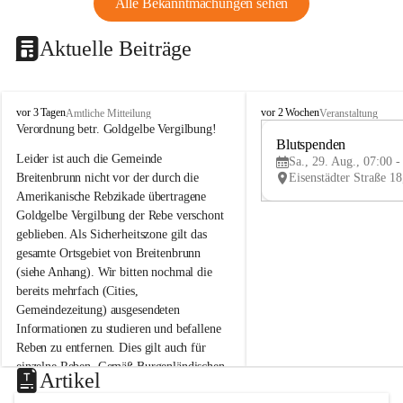
Alle Bekanntmachungen sehen
Aktuelle Beiträge
B
B
vor 3 Tagen
vor 2 Wochen
Amtliche Mitteilung
Veranstaltung
r
r
Verordnung betr. Goldgelbe Vergilbung!
e
e
Blutspenden
Leider ist auch die Gemeinde 
i
i
Sa., 29. Aug., 07:00 -
t
t
Breitenbrunn nicht vor der durch die 
e
e
Amerikanische Rebzikade übertragene 
n
n
Goldgelbe Vergilbung der Rebe verschont 
b
b
geblieben. Als Sicherheitszone gilt das 
r
r
gesamte Ortsgebiet von Breitenbrunn 
u
u
(siehe Anhang). Wir bitten nochmal die 
n
n
n
n
bereits mehrfach (Cities, 
a
a
Gemeindezeitung) ausgesendeten 
m
m
Informationen zu studieren und befallene 
N
N
Reben zu entfernen. Dies gilt auch für 
e
e
einzelne Reben. Gemäß Burgenländischen 
u
u
Artikel
Weinbaugesetz sind nicht gepflegte oder 
s
s