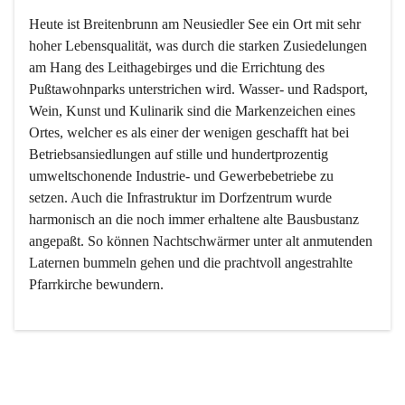
Heute ist Breitenbrunn am Neusiedler See ein Ort mit sehr 
hoher Lebensqualität, was durch die starken Zusiedelungen 
am Hang des Leithagebirges und die Errichtung des 
Pußtawohnparks unterstrichen wird. Wasser- und Radsport, 
Wein, Kunst und Kulinarik sind die Markenzeichen eines 
Ortes, welcher es als einer der wenigen geschafft hat bei 
Betriebsansiedlungen auf stille und hundertprozentig 
umweltschonende Industrie- und Gewerbebetriebe zu 
setzen. Auch die Infrastruktur im Dorfzentrum wurde 
harmonisch an die noch immer erhaltene alte Bausbustanz 
angepaßt. So können Nachtschwärmer unter alt anmutenden 
Laternen bummeln gehen und die prachtvoll angestrahlte 
Pfarrkirche bewundern.

Der Weinbau dominert heute nicht mehr, ist aber integrativer 
Bestandteil der Kultur des Ortes, da man hier schon lange 
von Massenweinbau auf Qualitätsweinbau umgestellt hat. 
So ist es auch nicht verwunderlich, dass eines der historisch 