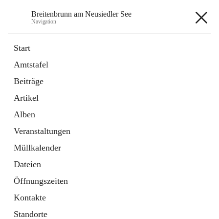
Breitenbrunn am Neusiedler See
Navigation
Breitenbrunn am Neusiedler See
Start
Amtstafel
Formulare
Beiträge
18 Schnellzugriffe
Artikel
Gemeindeservice
7 Schnellzugriffe
Alben
Veranstaltungen
+7
Müllkalender
Dateien
Öffnungszeiten
Kontakte
Hauptadresse
Standorte