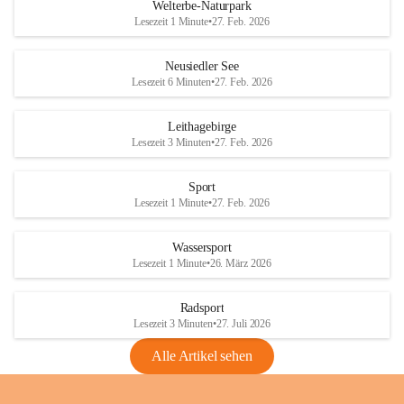
i
i
unzulässige Weingärten zu roden! Bitte 
Welterbe-Naturpark
e
e
helfen wir zusammen um unsere Winzer 
Lesezeit 1 Minute
•
27. Feb. 2026
d
d
vor den prognostizierten Ernteausfällen 
l
l
und den daraus folgenden wirtschaftlichen 
e
e
Neusiedler See
Schäden zu bewahren.
r
r
Lesezeit 6 Minuten
•
27. Feb. 2026
S
S
Verordnungen
e
e
Leithagebirge
04.08.2026
e
e
Lesezeit 3 Minuten
•
27. Feb. 2026
Maßnahmen zur Bekämpfung
der Goldgelben Vergilbung der
Sport
Rebe und der Amerikanischen
Lesezeit 1 Minute
•
27. Feb. 2026
Rebzikade
Anhang VBl. EU Nr. 18
Wassersport
_2026
Lesezeit 1 Minute
•
26. März 2026
1 Seite
•
1,4 MB
Radsport
VBl. EU Nr. 18_2026
Lesezeit 3 Minuten
•
27. Juli 2026
2 Seiten
•
2,1 MB
Alle Artikel sehen