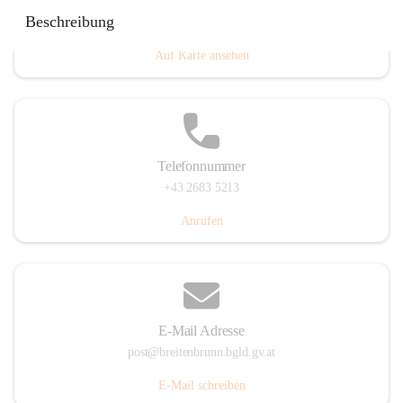
Eisenstädterstraße 18, 7091 Breitenbrunn am Neusiedler
Beschreibung
See, AUT
Auf Karte ansehen
Telefonnummer
+43 2683 5213
Anrufen
E-Mail Adresse
post@breitenbrunn.bgld.gv.at
E-Mail schreiben