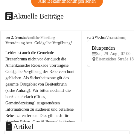
Alle Bekanntmachungen sehen
Aktuelle Beiträge
B
B
vor 20 Stunden
vor 2 Wochen
Amtliche Mitteilung
Veranstaltung
r
r
Verordnung betr. Goldgelbe Vergilbung!
e
e
Blutspenden
Leider ist auch die Gemeinde 
i
i
Sa., 29. Aug., 07:00 -
t
t
Breitenbrunn nicht vor der durch die 
e
e
Amerikanische Rebzikade übertragene 
n
n
Goldgelbe Vergilbung der Rebe verschont 
b
b
geblieben. Als Sicherheitszone gilt das 
r
r
gesamte Ortsgebiet von Breitenbrunn 
u
u
(siehe Anhang). Wir bitten nochmal die 
n
n
n
n
bereits mehrfach (Cities, 
a
a
Gemeindezeitung) ausgesendeten 
m
m
Informationen zu studieren und befallene 
N
N
Reben zu entfernen. Dies gilt auch für 
e
e
einzelne Reben. Gemäß Burgenländischen 
u
u
Artikel
Weinbaugesetz sind nicht gepflegte oder 
s
s