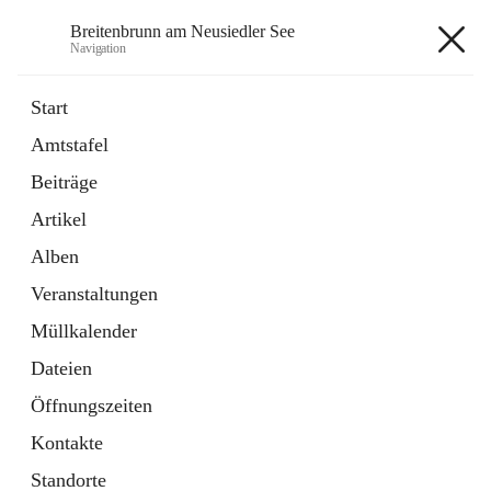
Breitenbrunn am Neusiedler See
Navigation
Breitenbrunn am Neusiedler See
Start
Amtstafel
Formulare
Beiträge
18 Schnellzugriffe
Artikel
Gemeindeservice
7 Schnellzugriffe
Alben
Veranstaltungen
+7
Müllkalender
Dateien
Öffnungszeiten
Kontakte
Hauptadresse
Standorte