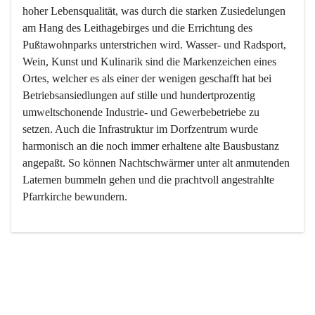
hoher Lebensqualität, was durch die starken Zusiedelungen 
am Hang des Leithagebirges und die Errichtung des 
Pußtawohnparks unterstrichen wird. Wasser- und Radsport, 
Wein, Kunst und Kulinarik sind die Markenzeichen eines 
Ortes, welcher es als einer der wenigen geschafft hat bei 
Betriebsansiedlungen auf stille und hundertprozentig 
umweltschonende Industrie- und Gewerbebetriebe zu 
setzen. Auch die Infrastruktur im Dorfzentrum wurde 
harmonisch an die noch immer erhaltene alte Bausbustanz 
angepaßt. So können Nachtschwärmer unter alt anmutenden 
Laternen bummeln gehen und die prachtvoll angestrahlte 
Pfarrkirche bewundern.

Der Weinbau dominert heute nicht mehr, ist aber integrativer 
Bestandteil der Kultur des Ortes, da man hier schon lange 
von Massenweinbau auf Qualitätsweinbau umgestellt hat. 
So ist es auch nicht verwunderlich, dass eines der historisch 
wertvollsten Gebäude die Ortsvinothek beherbergt und dass 
der Kellering ein beliebtes Ziel darstellt.
