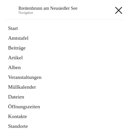
Breitenbrunn am Neusiedler See
Navigation
Breitenbrunn am Neusiedler See
Start
Amtstafel
Formulare
Beiträge
18 Schnellzugriffe
Artikel
Gemeindeservice
7 Schnellzugriffe
Alben
Veranstaltungen
+7
Müllkalender
Dateien
Öffnungszeiten
Kontakte
Hauptadresse
Standorte