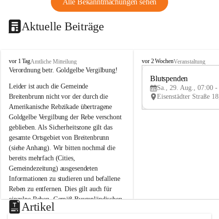
Alle Bekanntmachungen sehen
Aktuelle Beiträge
B
B
vor 1 Tag
vor 2 Wochen
Amtliche Mitteilung
Veranstaltung
r
r
Verordnung betr. Goldgelbe Vergilbung!
e
e
Blutspenden
Leider ist auch die Gemeinde 
i
i
Sa., 29. Aug., 07:00 -
t
t
Breitenbrunn nicht vor der durch die 
e
e
Amerikanische Rebzikade übertragene 
n
n
Goldgelbe Vergilbung der Rebe verschont 
b
b
geblieben. Als Sicherheitszone gilt das 
r
r
gesamte Ortsgebiet von Breitenbrunn 
u
u
(siehe Anhang). Wir bitten nochmal die 
n
n
n
n
bereits mehrfach (Cities, 
a
a
Gemeindezeitung) ausgesendeten 
m
m
Informationen zu studieren und befallene 
N
N
Reben zu entfernen. Dies gilt auch für 
e
e
einzelne Reben. Gemäß Burgenländischen 
u
u
Artikel
Weinbaugesetz sind nicht gepflegte oder 
s
s