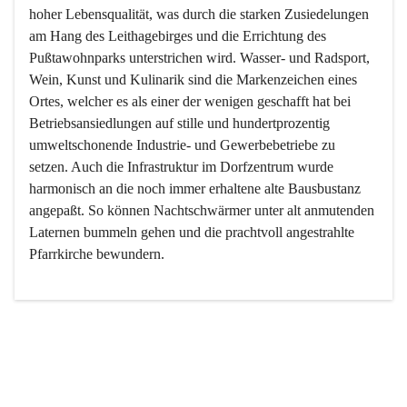
hoher Lebensqualität, was durch die starken Zusiedelungen 
am Hang des Leithagebirges und die Errichtung des 
Pußtawohnparks unterstrichen wird. Wasser- und Radsport, 
Wein, Kunst und Kulinarik sind die Markenzeichen eines 
Ortes, welcher es als einer der wenigen geschafft hat bei 
Betriebsansiedlungen auf stille und hundertprozentig 
umweltschonende Industrie- und Gewerbebetriebe zu 
setzen. Auch die Infrastruktur im Dorfzentrum wurde 
harmonisch an die noch immer erhaltene alte Bausbustanz 
angepaßt. So können Nachtschwärmer unter alt anmutenden 
Laternen bummeln gehen und die prachtvoll angestrahlte 
Pfarrkirche bewundern.

Der Weinbau dominert heute nicht mehr, ist aber integrativer 
Bestandteil der Kultur des Ortes, da man hier schon lange 
von Massenweinbau auf Qualitätsweinbau umgestellt hat. 
So ist es auch nicht verwunderlich, dass eines der historisch 
wertvollsten Gebäude die Ortsvinothek beherbergt und dass 
der Kellering ein beliebtes Ziel darstellt.
