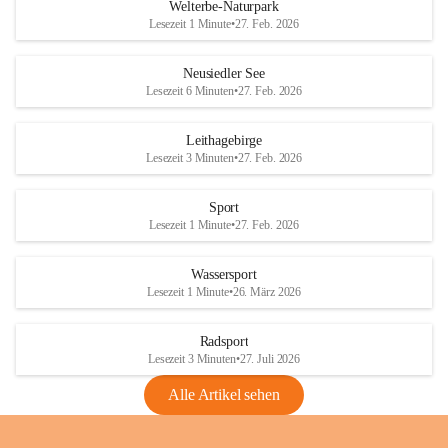
i
i
unzulässige Weingärten zu roden! Bitte 
Welterbe-Naturpark
e
e
helfen wir zusammen um unsere Winzer 
Lesezeit 1 Minute
•
27. Feb. 2026
d
d
vor den prognostizierten Ernteausfällen 
l
l
und den daraus folgenden wirtschaftlichen 
e
e
Neusiedler See
Schäden zu bewahren.
r
r
Lesezeit 6 Minuten
•
27. Feb. 2026
S
S
Verordnungen
e
e
Leithagebirge
04.08.2026
e
e
Lesezeit 3 Minuten
•
27. Feb. 2026
Maßnahmen zur Bekämpfung
der Goldgelben Vergilbung der
Sport
Rebe und der Amerikanischen
Lesezeit 1 Minute
•
27. Feb. 2026
Rebzikade
Anhang VBl. EU Nr. 18
Wassersport
_2026
Lesezeit 1 Minute
•
26. März 2026
1 Seite
•
1,4 MB
Radsport
VBl. EU Nr. 18_2026
Lesezeit 3 Minuten
•
27. Juli 2026
2 Seiten
•
2,1 MB
Alle Artikel sehen