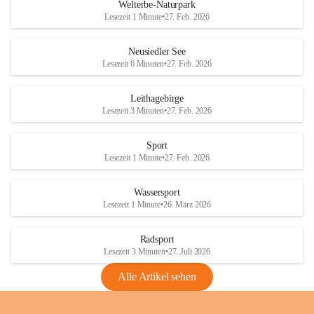
i
i
unzulässige Weingärten zu roden! Bitte 
Welterbe-Naturpark
e
e
helfen wir zusammen um unsere Winzer 
Lesezeit 1 Minute
•
27. Feb. 2026
d
d
vor den prognostizierten Ernteausfällen 
l
l
und den daraus folgenden wirtschaftlichen 
e
e
Neusiedler See
Schäden zu bewahren.
r
r
Lesezeit 6 Minuten
•
27. Feb. 2026
S
S
Verordnungen
e
e
Leithagebirge
04.08.2026
e
e
Lesezeit 3 Minuten
•
27. Feb. 2026
Maßnahmen zur Bekämpfung
der Goldgelben Vergilbung der
Sport
Rebe und der Amerikanischen
Lesezeit 1 Minute
•
27. Feb. 2026
Rebzikade
Anhang VBl. EU Nr. 18
Wassersport
_2026
Lesezeit 1 Minute
•
26. März 2026
1 Seite
•
1,4 MB
Radsport
VBl. EU Nr. 18_2026
Lesezeit 3 Minuten
•
27. Juli 2026
2 Seiten
•
2,1 MB
Alle Artikel sehen