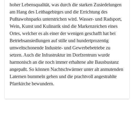
hoher Lebensqualität, was durch die starken Zusiedelungen 
am Hang des Leithagebirges und die Errichtung des 
Pußtawohnparks unterstrichen wird. Wasser- und Radsport, 
Wein, Kunst und Kulinarik sind die Markenzeichen eines 
Ortes, welcher es als einer der wenigen geschafft hat bei 
Betriebsansiedlungen auf stille und hundertprozentig 
umweltschonende Industrie- und Gewerbebetriebe zu 
setzen. Auch die Infrastruktur im Dorfzentrum wurde 
harmonisch an die noch immer erhaltene alte Bausbustanz 
angepaßt. So können Nachtschwärmer unter alt anmutenden 
Laternen bummeln gehen und die prachtvoll angestrahlte 
Pfarrkirche bewundern.

Der Weinbau dominert heute nicht mehr, ist aber integrativer 
Bestandteil der Kultur des Ortes, da man hier schon lange 
von Massenweinbau auf Qualitätsweinbau umgestellt hat. 
So ist es auch nicht verwunderlich, dass eines der historisch 
wertvollsten Gebäude die Ortsvinothek beherbergt und dass 
der Kellering ein beliebtes Ziel darstellt.
