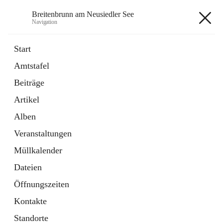
Breitenbrunn am Neusiedler See
Navigation
Breitenbrunn am Neusiedler See
Start
Amtstafel
Formulare
Beiträge
18 Schnellzugriffe
Artikel
Gemeindeservice
7 Schnellzugriffe
Alben
Veranstaltungen
+7
Müllkalender
Dateien
Öffnungszeiten
Kontakte
Hauptadresse
Standorte