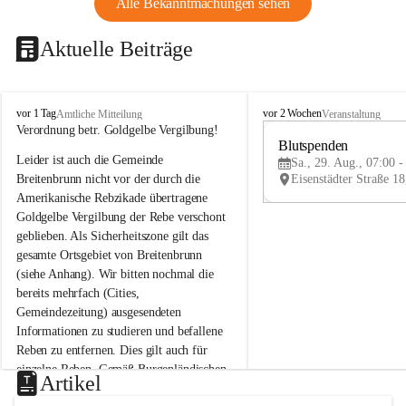
Alle Bekanntmachungen sehen
Aktuelle Beiträge
B
B
vor 1 Tag
vor 2 Wochen
Amtliche Mitteilung
Veranstaltung
r
r
Verordnung betr. Goldgelbe Vergilbung!
e
e
Blutspenden
Leider ist auch die Gemeinde 
i
i
Sa., 29. Aug., 07:00 -
t
t
Breitenbrunn nicht vor der durch die 
e
e
Amerikanische Rebzikade übertragene 
n
n
Goldgelbe Vergilbung der Rebe verschont 
b
b
geblieben. Als Sicherheitszone gilt das 
r
r
gesamte Ortsgebiet von Breitenbrunn 
u
u
(siehe Anhang). Wir bitten nochmal die 
n
n
n
n
bereits mehrfach (Cities, 
a
a
Gemeindezeitung) ausgesendeten 
m
m
Informationen zu studieren und befallene 
N
N
Reben zu entfernen. Dies gilt auch für 
e
e
einzelne Reben. Gemäß Burgenländischen 
u
u
Artikel
Weinbaugesetz sind nicht gepflegte oder 
s
s