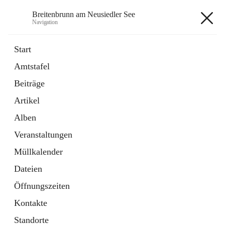
Breitenbrunn am Neusiedler See
Navigation
Breitenbrunn am Neusiedler See
Start
Amtstafel
Formulare
Beiträge
18 Schnellzugriffe
Artikel
Gemeindeservice
7 Schnellzugriffe
Alben
Veranstaltungen
+7
Müllkalender
Dateien
Öffnungszeiten
Kontakte
Hauptadresse
Standorte