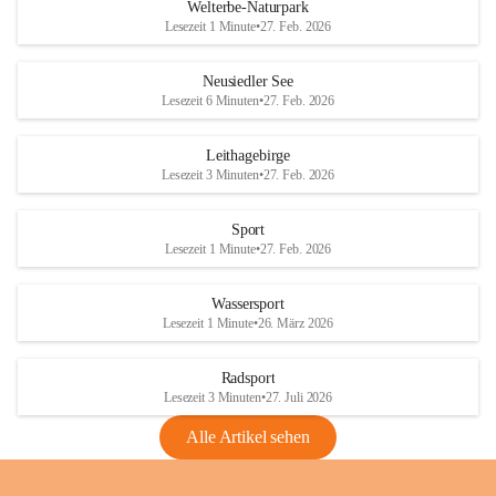
i
i
unzulässige Weingärten zu roden! Bitte 
Welterbe-Naturpark
e
e
helfen wir zusammen um unsere Winzer 
Lesezeit 1 Minute
•
27. Feb. 2026
d
d
vor den prognostizierten Ernteausfällen 
l
l
und den daraus folgenden wirtschaftlichen 
e
e
Neusiedler See
Schäden zu bewahren.
r
r
Lesezeit 6 Minuten
•
27. Feb. 2026
S
S
Verordnungen
e
e
Leithagebirge
04.08.2026
e
e
Lesezeit 3 Minuten
•
27. Feb. 2026
Maßnahmen zur Bekämpfung
der Goldgelben Vergilbung der
Sport
Rebe und der Amerikanischen
Lesezeit 1 Minute
•
27. Feb. 2026
Rebzikade
Anhang VBl. EU Nr. 18
Wassersport
_2026
Lesezeit 1 Minute
•
26. März 2026
1 Seite
•
1,4 MB
Radsport
VBl. EU Nr. 18_2026
Lesezeit 3 Minuten
•
27. Juli 2026
2 Seiten
•
2,1 MB
Alle Artikel sehen