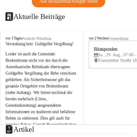
Alle Bekanntmachungen sehen
Aktuelle Beiträge
B
B
vor 3 Tagen
vor 2 Wochen
Amtliche Mitteilung
Veranstaltung
r
r
Verordnung betr. Goldgelbe Vergilbung!
e
e
Blutspenden
Leider ist auch die Gemeinde 
i
i
Sa., 29. Aug., 07:00 -
t
t
Breitenbrunn nicht vor der durch die 
e
e
Amerikanische Rebzikade übertragene 
n
n
Goldgelbe Vergilbung der Rebe verschont 
b
b
geblieben. Als Sicherheitszone gilt das 
r
r
gesamte Ortsgebiet von Breitenbrunn 
u
u
(siehe Anhang). Wir bitten nochmal die 
n
n
n
n
bereits mehrfach (Cities, 
a
a
Gemeindezeitung) ausgesendeten 
m
m
Informationen zu studieren und befallene 
N
N
Reben zu entfernen. Dies gilt auch für 
e
e
einzelne Reben. Gemäß Burgenländischen 
u
u
Artikel
Weinbaugesetz sind nicht gepflegte oder 
s
s