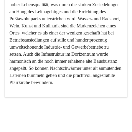
hoher Lebensqualität, was durch die starken Zusiedelungen 
am Hang des Leithagebirges und die Errichtung des 
Pußtawohnparks unterstrichen wird. Wasser- und Radsport, 
Wein, Kunst und Kulinarik sind die Markenzeichen eines 
Ortes, welcher es als einer der wenigen geschafft hat bei 
Betriebsansiedlungen auf stille und hundertprozentig 
umweltschonende Industrie- und Gewerbebetriebe zu 
setzen. Auch die Infrastruktur im Dorfzentrum wurde 
harmonisch an die noch immer erhaltene alte Bausbustanz 
angepaßt. So können Nachtschwärmer unter alt anmutenden 
Laternen bummeln gehen und die prachtvoll angestrahlte 
Pfarrkirche bewundern.

Der Weinbau dominert heute nicht mehr, ist aber integrativer 
Bestandteil der Kultur des Ortes, da man hier schon lange 
von Massenweinbau auf Qualitätsweinbau umgestellt hat. 
So ist es auch nicht verwunderlich, dass eines der historisch 
wertvollsten Gebäude die Ortsvinothek beherbergt und dass 
der Kellering ein beliebtes Ziel darstellt.
