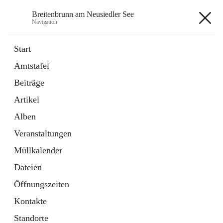
Breitenbrunn am Neusiedler See
Navigation
Breitenbrunn am Neusiedler See
Start
Amtstafel
Formulare
Beiträge
18 Schnellzugriffe
Artikel
Gemeindeservice
7 Schnellzugriffe
Alben
Veranstaltungen
+7
Müllkalender
Dateien
Öffnungszeiten
Kontakte
Hauptadresse
Standorte