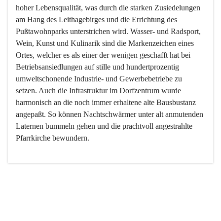
hoher Lebensqualität, was durch die starken Zusiedelungen 
am Hang des Leithagebirges und die Errichtung des 
Pußtawohnparks unterstrichen wird. Wasser- und Radsport, 
Wein, Kunst und Kulinarik sind die Markenzeichen eines 
Ortes, welcher es als einer der wenigen geschafft hat bei 
Betriebsansiedlungen auf stille und hundertprozentig 
umweltschonende Industrie- und Gewerbebetriebe zu 
setzen. Auch die Infrastruktur im Dorfzentrum wurde 
harmonisch an die noch immer erhaltene alte Bausbustanz 
angepaßt. So können Nachtschwärmer unter alt anmutenden 
Laternen bummeln gehen und die prachtvoll angestrahlte 
Pfarrkirche bewundern.

Der Weinbau dominert heute nicht mehr, ist aber integrativer 
Bestandteil der Kultur des Ortes, da man hier schon lange 
von Massenweinbau auf Qualitätsweinbau umgestellt hat. 
So ist es auch nicht verwunderlich, dass eines der historisch 
wertvollsten Gebäude die Ortsvinothek beherbergt und dass 
der Kellering ein beliebtes Ziel darstellt.
