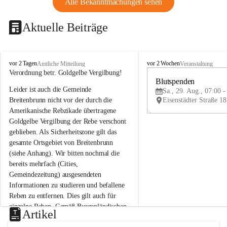
Alle Bekanntmachungen sehen
Aktuelle Beiträge
B
B
vor 2 Tagen
vor 2 Wochen
Amtliche Mitteilung
Veranstaltung
r
r
Verordnung betr. Goldgelbe Vergilbung!
e
e
Blutspenden
Leider ist auch die Gemeinde 
i
i
Sa., 29. Aug., 07:00 -
t
t
Breitenbrunn nicht vor der durch die 
e
e
Amerikanische Rebzikade übertragene 
n
n
Goldgelbe Vergilbung der Rebe verschont 
b
b
geblieben. Als Sicherheitszone gilt das 
r
r
gesamte Ortsgebiet von Breitenbrunn 
u
u
(siehe Anhang). Wir bitten nochmal die 
n
n
n
n
bereits mehrfach (Cities, 
a
a
Gemeindezeitung) ausgesendeten 
m
m
Informationen zu studieren und befallene 
N
N
Reben zu entfernen. Dies gilt auch für 
e
e
einzelne Reben. Gemäß Burgenländischen 
u
u
Artikel
Weinbaugesetz sind nicht gepflegte oder 
s
s