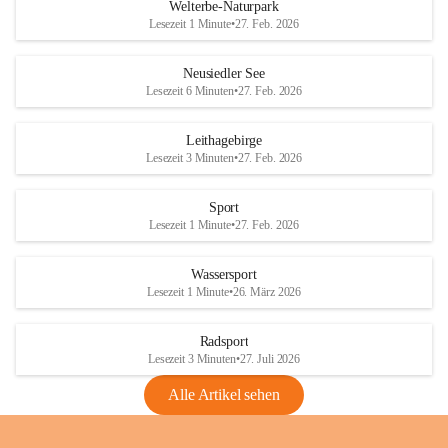
i
i
unzulässige Weingärten zu roden! Bitte 
Welterbe-Naturpark
e
e
helfen wir zusammen um unsere Winzer 
Lesezeit 1 Minute
•
27. Feb. 2026
d
d
vor den prognostizierten Ernteausfällen 
l
l
und den daraus folgenden wirtschaftlichen 
e
e
Neusiedler See
Schäden zu bewahren.
r
r
Lesezeit 6 Minuten
•
27. Feb. 2026
S
S
Verordnungen
e
e
Leithagebirge
04.08.2026
e
e
Lesezeit 3 Minuten
•
27. Feb. 2026
Maßnahmen zur Bekämpfung
der Goldgelben Vergilbung der
Sport
Rebe und der Amerikanischen
Lesezeit 1 Minute
•
27. Feb. 2026
Rebzikade
Anhang VBl. EU Nr. 18
Wassersport
_2026
Lesezeit 1 Minute
•
26. März 2026
1 Seite
•
1,4 MB
Radsport
VBl. EU Nr. 18_2026
Lesezeit 3 Minuten
•
27. Juli 2026
2 Seiten
•
2,1 MB
Alle Artikel sehen