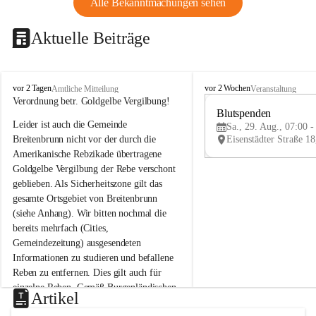
Alle Bekanntmachungen sehen
Aktuelle Beiträge
B
B
vor 2 Tagen
vor 2 Wochen
Amtliche Mitteilung
Veranstaltung
r
r
Verordnung betr. Goldgelbe Vergilbung!
e
e
Blutspenden
Leider ist auch die Gemeinde 
i
i
Sa., 29. Aug., 07:00 -
t
t
Breitenbrunn nicht vor der durch die 
e
e
Amerikanische Rebzikade übertragene 
n
n
Goldgelbe Vergilbung der Rebe verschont 
b
b
geblieben. Als Sicherheitszone gilt das 
r
r
gesamte Ortsgebiet von Breitenbrunn 
u
u
(siehe Anhang). Wir bitten nochmal die 
n
n
n
n
bereits mehrfach (Cities, 
a
a
Gemeindezeitung) ausgesendeten 
m
m
Informationen zu studieren und befallene 
N
N
Reben zu entfernen. Dies gilt auch für 
e
e
einzelne Reben. Gemäß Burgenländischen 
u
u
Artikel
Weinbaugesetz sind nicht gepflegte oder 
s
s