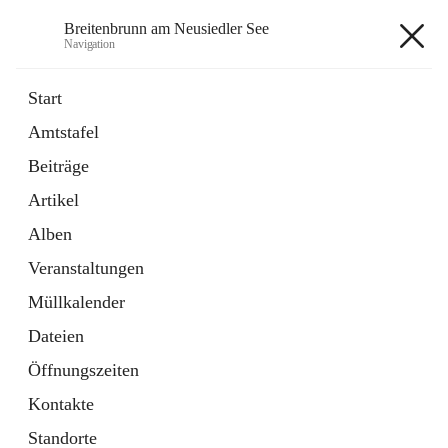
Breitenbrunn am Neusiedler See
Navigation
Breitenbrunn am Neusiedler See
Start
Amtstafel
Formulare
Beiträge
18 Schnellzugriffe
Artikel
Gemeindeservice
7 Schnellzugriffe
Alben
Veranstaltungen
+7
Müllkalender
Dateien
Öffnungszeiten
Kontakte
Hauptadresse
Standorte