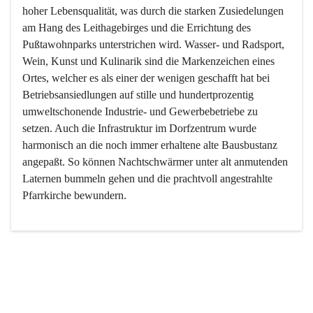
hoher Lebensqualität, was durch die starken Zusiedelungen 
am Hang des Leithagebirges und die Errichtung des 
Pußtawohnparks unterstrichen wird. Wasser- und Radsport, 
Wein, Kunst und Kulinarik sind die Markenzeichen eines 
Ortes, welcher es als einer der wenigen geschafft hat bei 
Betriebsansiedlungen auf stille und hundertprozentig 
umweltschonende Industrie- und Gewerbebetriebe zu 
setzen. Auch die Infrastruktur im Dorfzentrum wurde 
harmonisch an die noch immer erhaltene alte Bausbustanz 
angepaßt. So können Nachtschwärmer unter alt anmutenden 
Laternen bummeln gehen und die prachtvoll angestrahlte 
Pfarrkirche bewundern.

Der Weinbau dominert heute nicht mehr, ist aber integrativer 
Bestandteil der Kultur des Ortes, da man hier schon lange 
von Massenweinbau auf Qualitätsweinbau umgestellt hat. 
So ist es auch nicht verwunderlich, dass eines der historisch 
wertvollsten Gebäude die Ortsvinothek beherbergt und dass 
der Kellering ein beliebtes Ziel darstellt.
