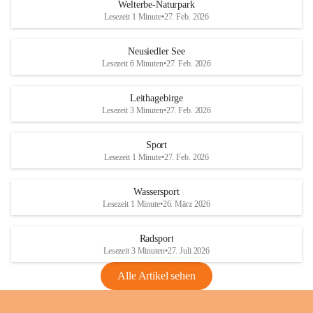
i
i
unzulässige Weingärten zu roden! Bitte 
Welterbe-Naturpark
e
e
helfen wir zusammen um unsere Winzer 
Lesezeit 1 Minute
•
27. Feb. 2026
d
d
vor den prognostizierten Ernteausfällen 
l
l
und den daraus folgenden wirtschaftlichen 
e
e
Neusiedler See
Schäden zu bewahren.
r
r
Lesezeit 6 Minuten
•
27. Feb. 2026
S
S
Verordnungen
e
e
Leithagebirge
04.08.2026
e
e
Lesezeit 3 Minuten
•
27. Feb. 2026
Maßnahmen zur Bekämpfung
der Goldgelben Vergilbung der
Sport
Rebe und der Amerikanischen
Lesezeit 1 Minute
•
27. Feb. 2026
Rebzikade
Anhang VBl. EU Nr. 18
Wassersport
_2026
Lesezeit 1 Minute
•
26. März 2026
1 Seite
•
1,4 MB
Radsport
VBl. EU Nr. 18_2026
Lesezeit 3 Minuten
•
27. Juli 2026
2 Seiten
•
2,1 MB
Alle Artikel sehen