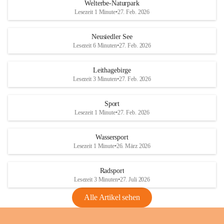
i
i
unzulässige Weingärten zu roden! Bitte 
Welterbe-Naturpark
e
e
helfen wir zusammen um unsere Winzer 
Lesezeit 1 Minute
•
27. Feb. 2026
d
d
vor den prognostizierten Ernteausfällen 
l
l
und den daraus folgenden wirtschaftlichen 
e
e
Neusiedler See
Schäden zu bewahren.
r
r
Lesezeit 6 Minuten
•
27. Feb. 2026
S
S
Verordnungen
e
e
Leithagebirge
04.08.2026
e
e
Lesezeit 3 Minuten
•
27. Feb. 2026
Maßnahmen zur Bekämpfung
der Goldgelben Vergilbung der
Sport
Rebe und der Amerikanischen
Lesezeit 1 Minute
•
27. Feb. 2026
Rebzikade
Anhang VBl. EU Nr. 18
Wassersport
_2026
Lesezeit 1 Minute
•
26. März 2026
1 Seite
•
1,4 MB
Radsport
VBl. EU Nr. 18_2026
Lesezeit 3 Minuten
•
27. Juli 2026
2 Seiten
•
2,1 MB
Alle Artikel sehen