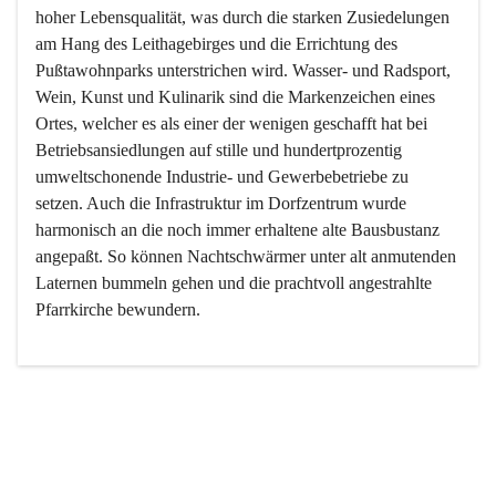
hoher Lebensqualität, was durch die starken Zusiedelungen 
am Hang des Leithagebirges und die Errichtung des 
Pußtawohnparks unterstrichen wird. Wasser- und Radsport, 
Wein, Kunst und Kulinarik sind die Markenzeichen eines 
Ortes, welcher es als einer der wenigen geschafft hat bei 
Betriebsansiedlungen auf stille und hundertprozentig 
umweltschonende Industrie- und Gewerbebetriebe zu 
setzen. Auch die Infrastruktur im Dorfzentrum wurde 
harmonisch an die noch immer erhaltene alte Bausbustanz 
angepaßt. So können Nachtschwärmer unter alt anmutenden 
Laternen bummeln gehen und die prachtvoll angestrahlte 
Pfarrkirche bewundern.

Der Weinbau dominert heute nicht mehr, ist aber integrativer 
Bestandteil der Kultur des Ortes, da man hier schon lange 
von Massenweinbau auf Qualitätsweinbau umgestellt hat. 
So ist es auch nicht verwunderlich, dass eines der historisch 
wertvollsten Gebäude die Ortsvinothek beherbergt und dass 
der Kellering ein beliebtes Ziel darstellt.
