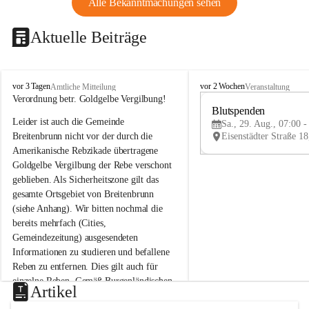
Alle Bekanntmachungen sehen
Aktuelle Beiträge
B
B
vor 3 Tagen
vor 2 Wochen
Amtliche Mitteilung
Veranstaltung
r
r
Verordnung betr. Goldgelbe Vergilbung!
e
e
Blutspenden
Leider ist auch die Gemeinde 
i
i
Sa., 29. Aug., 07:00 -
t
t
Breitenbrunn nicht vor der durch die 
e
e
Amerikanische Rebzikade übertragene 
n
n
Goldgelbe Vergilbung der Rebe verschont 
b
b
geblieben. Als Sicherheitszone gilt das 
r
r
gesamte Ortsgebiet von Breitenbrunn 
u
u
(siehe Anhang). Wir bitten nochmal die 
n
n
n
n
bereits mehrfach (Cities, 
a
a
Gemeindezeitung) ausgesendeten 
m
m
Informationen zu studieren und befallene 
N
N
Reben zu entfernen. Dies gilt auch für 
e
e
einzelne Reben. Gemäß Burgenländischen 
u
u
Artikel
Weinbaugesetz sind nicht gepflegte oder 
s
s