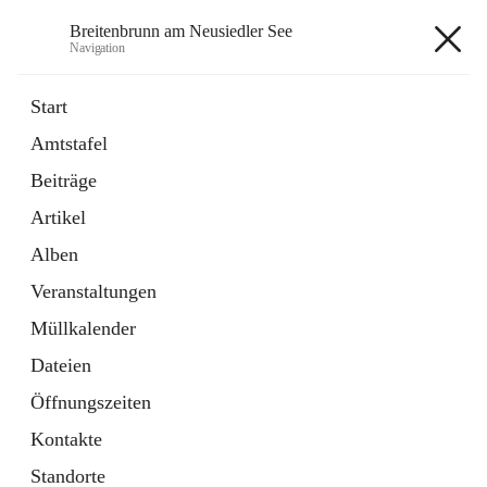
Breitenbrunn am Neusiedler See
Navigation
Breitenbrunn am Neusiedler See
Start
Amtstafel
Formulare
Beiträge
18 Schnellzugriffe
Artikel
Gemeindeservice
7 Schnellzugriffe
Alben
Veranstaltungen
+7
Müllkalender
Dateien
Öffnungszeiten
Kontakte
Hauptadresse
Standorte