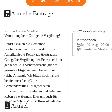
Alle Bekanntmachungen sehen
Aktuelle Beiträge
B
B
vor 1 Tag
vor 2 Wochen
Amtliche Mitteilung
Veranstaltung
r
r
Verordnung betr. Goldgelbe Vergilbung!
e
e
Blutspenden
Leider ist auch die Gemeinde 
i
i
Sa., 29. Aug., 07:00 -
t
t
Breitenbrunn nicht vor der durch die 
e
e
Amerikanische Rebzikade übertragene 
n
n
Goldgelbe Vergilbung der Rebe verschont 
b
b
geblieben. Als Sicherheitszone gilt das 
r
r
gesamte Ortsgebiet von Breitenbrunn 
u
u
(siehe Anhang). Wir bitten nochmal die 
n
n
n
n
bereits mehrfach (Cities, 
a
a
Gemeindezeitung) ausgesendeten 
m
m
Informationen zu studieren und befallene 
N
N
Reben zu entfernen. Dies gilt auch für 
e
e
einzelne Reben. Gemäß Burgenländischen 
u
u
Artikel
Weinbaugesetz sind nicht gepflegte oder 
s
s