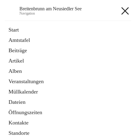
Breitenbrunn am Neusiedler See
Navigation
Breitenbrunn am Neusiedler See
Start
Amtstafel
Formulare
Beiträge
18 Schnellzugriffe
Artikel
Gemeindeservice
7 Schnellzugriffe
Alben
Veranstaltungen
+7
Müllkalender
Dateien
Öffnungszeiten
Kontakte
Hauptadresse
Standorte