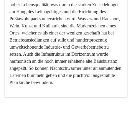
hoher Lebensqualität, was durch die starken Zusiedelungen 
am Hang des Leithagebirges und die Errichtung des 
Pußtawohnparks unterstrichen wird. Wasser- und Radsport, 
Wein, Kunst und Kulinarik sind die Markenzeichen eines 
Ortes, welcher es als einer der wenigen geschafft hat bei 
Betriebsansiedlungen auf stille und hundertprozentig 
umweltschonende Industrie- und Gewerbebetriebe zu 
setzen. Auch die Infrastruktur im Dorfzentrum wurde 
harmonisch an die noch immer erhaltene alte Bausbustanz 
angepaßt. So können Nachtschwärmer unter alt anmutenden 
Laternen bummeln gehen und die prachtvoll angestrahlte 
Pfarrkirche bewundern.

Der Weinbau dominert heute nicht mehr, ist aber integrativer 
Bestandteil der Kultur des Ortes, da man hier schon lange 
von Massenweinbau auf Qualitätsweinbau umgestellt hat. 
So ist es auch nicht verwunderlich, dass eines der historisch 
wertvollsten Gebäude die Ortsvinothek beherbergt und dass 
der Kellering ein beliebtes Ziel darstellt.
