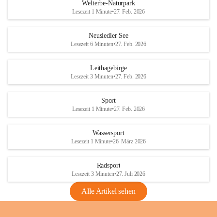
i
i
unzulässige Weingärten zu roden! Bitte 
Welterbe-Naturpark
e
e
helfen wir zusammen um unsere Winzer 
Lesezeit 1 Minute
•
27. Feb. 2026
d
d
vor den prognostizierten Ernteausfällen 
l
l
und den daraus folgenden wirtschaftlichen 
e
e
Neusiedler See
Schäden zu bewahren.
r
r
Lesezeit 6 Minuten
•
27. Feb. 2026
S
S
Verordnungen
e
e
Leithagebirge
04.08.2026
e
e
Lesezeit 3 Minuten
•
27. Feb. 2026
Maßnahmen zur Bekämpfung
der Goldgelben Vergilbung der
Sport
Rebe und der Amerikanischen
Lesezeit 1 Minute
•
27. Feb. 2026
Rebzikade
Anhang VBl. EU Nr. 18
Wassersport
_2026
Lesezeit 1 Minute
•
26. März 2026
1 Seite
•
1,4 MB
Radsport
VBl. EU Nr. 18_2026
Lesezeit 3 Minuten
•
27. Juli 2026
2 Seiten
•
2,1 MB
Alle Artikel sehen