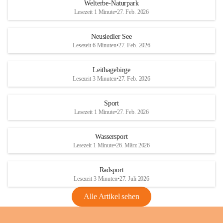
i
i
unzulässige Weingärten zu roden! Bitte 
Welterbe-Naturpark
e
e
helfen wir zusammen um unsere Winzer 
Lesezeit 1 Minute
•
27. Feb. 2026
d
d
vor den prognostizierten Ernteausfällen 
l
l
und den daraus folgenden wirtschaftlichen 
e
e
Neusiedler See
Schäden zu bewahren.
r
r
Lesezeit 6 Minuten
•
27. Feb. 2026
S
S
Verordnungen
e
e
Leithagebirge
04.08.2026
e
e
Lesezeit 3 Minuten
•
27. Feb. 2026
Maßnahmen zur Bekämpfung
der Goldgelben Vergilbung der
Sport
Rebe und der Amerikanischen
Lesezeit 1 Minute
•
27. Feb. 2026
Rebzikade
Anhang VBl. EU Nr. 18
Wassersport
_2026
Lesezeit 1 Minute
•
26. März 2026
1 Seite
•
1,4 MB
Radsport
VBl. EU Nr. 18_2026
Lesezeit 3 Minuten
•
27. Juli 2026
2 Seiten
•
2,1 MB
Alle Artikel sehen