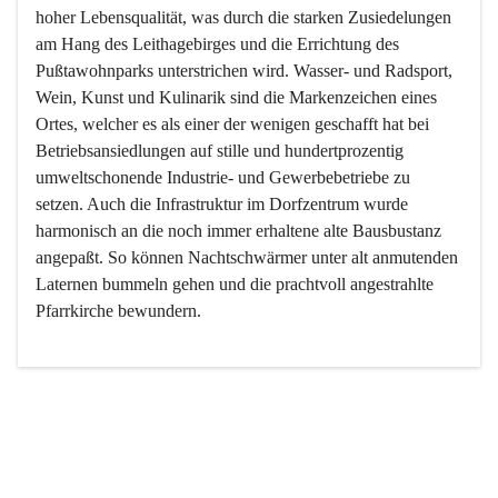
hoher Lebensqualität, was durch die starken Zusiedelungen 
am Hang des Leithagebirges und die Errichtung des 
Pußtawohnparks unterstrichen wird. Wasser- und Radsport, 
Wein, Kunst und Kulinarik sind die Markenzeichen eines 
Ortes, welcher es als einer der wenigen geschafft hat bei 
Betriebsansiedlungen auf stille und hundertprozentig 
umweltschonende Industrie- und Gewerbebetriebe zu 
setzen. Auch die Infrastruktur im Dorfzentrum wurde 
harmonisch an die noch immer erhaltene alte Bausbustanz 
angepaßt. So können Nachtschwärmer unter alt anmutenden 
Laternen bummeln gehen und die prachtvoll angestrahlte 
Pfarrkirche bewundern.

Der Weinbau dominert heute nicht mehr, ist aber integrativer 
Bestandteil der Kultur des Ortes, da man hier schon lange 
von Massenweinbau auf Qualitätsweinbau umgestellt hat. 
So ist es auch nicht verwunderlich, dass eines der historisch 
wertvollsten Gebäude die Ortsvinothek beherbergt und dass 
der Kellering ein beliebtes Ziel darstellt.
