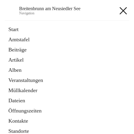
Breitenbrunn am Neusiedler See
Navigation
Breitenbrunn am Neusiedler See
Start
Amtstafel
Formulare
Beiträge
18 Schnellzugriffe
Artikel
Gemeindeservice
7 Schnellzugriffe
Alben
Veranstaltungen
+7
Müllkalender
Dateien
Öffnungszeiten
Kontakte
Hauptadresse
Standorte