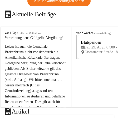
Alle Bekanntmachungen sehen
Aktuelle Beiträge
B
B
vor 1 Tag
vor 2 Wochen
Amtliche Mitteilung
Veranstaltung
r
r
Verordnung betr. Goldgelbe Vergilbung!
e
e
Blutspenden
Leider ist auch die Gemeinde 
i
i
Sa., 29. Aug., 07:00 -
t
t
Breitenbrunn nicht vor der durch die 
e
e
Amerikanische Rebzikade übertragene 
n
n
Goldgelbe Vergilbung der Rebe verschont 
b
b
geblieben. Als Sicherheitszone gilt das 
r
r
gesamte Ortsgebiet von Breitenbrunn 
u
u
(siehe Anhang). Wir bitten nochmal die 
n
n
n
n
bereits mehrfach (Cities, 
a
a
Gemeindezeitung) ausgesendeten 
m
m
Informationen zu studieren und befallene 
N
N
Reben zu entfernen. Dies gilt auch für 
e
e
einzelne Reben. Gemäß Burgenländischen 
u
u
Artikel
Weinbaugesetz sind nicht gepflegte oder 
s
s