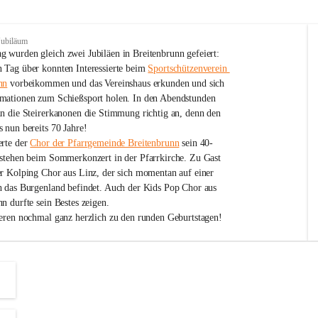
Jubiläum
 wurden gleich zwei Jubiläen in Breitenbrunn gefeiert: 
 Tag über konnten Interessierte beim 
Sportschützenverein 
nn
 vorbeikommen und das Vereinshaus erkunden und sich 
mationen zum Schießsport holen. In den Abendstunden 
nn die Steirerkanonen die Stimmung richtig an, denn den 
 nun bereits 70 Jahre!
rte der 
Chor der Pfarrgemeinde Breitenbrunn
 sein 40-
estehen beim Sommerkonzert in der Pfarrkirche. Zu Gast 
er Kolping Chor aus Linz, der sich momentan auf einer 
h das Burgenland befindet. Auch der Kids Pop Chor aus 
n durfte sein Bestes zeigen.
ieren nochmal ganz herzlich zu den runden Geburtstagen!