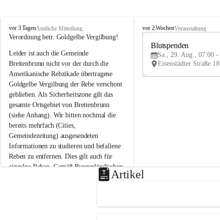
B
B
vor 3 Tagen
vor 2 Wochen
Amtliche Mitteilung
Veranstaltung
r
r
Verordnung betr. Goldgelbe Vergilbung!
e
e
Blutspenden
Leider ist auch die Gemeinde 
i
i
Sa., 29. Aug., 07:00 -
t
t
Breitenbrunn nicht vor der durch die 
e
e
Amerikanische Rebzikade übertragene 
n
n
Goldgelbe Vergilbung der Rebe verschont 
b
b
geblieben. Als Sicherheitszone gilt das 
r
r
gesamte Ortsgebiet von Breitenbrunn 
u
u
(siehe Anhang). Wir bitten nochmal die 
n
n
n
n
bereits mehrfach (Cities, 
a
a
Gemeindezeitung) ausgesendeten 
m
m
Informationen zu studieren und befallene 
N
N
Reben zu entfernen. Dies gilt auch für 
e
e
einzelne Reben. Gemäß Burgenländischen 
u
u
Artikel
Weinbaugesetz sind nicht gepflegte oder 
s
s
i
i
unzulässige Weingärten zu roden! Bitte 
e
e
helfen wir zusammen um unsere Winzer 
d
d
vor den prognostizierten Ernteausfällen 
l
l
und den daraus folgenden wirtschaftlichen 