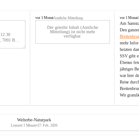
B
B
vor 1 Monat
vor 1 Monat
Amtliche Mitteilung
r
r
Am Samstag
Der geteilte Inhalt (Amtliche
e
e
29
Den ganzen
Mitteilung) ist nicht mehr
i
i
 12:30
AU
verfügbar.
Breitenbru
t
t
Eisenstädter Straße 18, 7091 Breitenbrunn am Neusiedler See, AUT
G
mehr Infor
e
e
heizten da
n
n
SSV gibt es
b
b
r
r
Ebenso feie
u
u
jähriges B
n
n
war hier d
n
n
Reise durc
a
a
Breitenbrun
m
m
Wir gratul
N
N
e
e
u
u
s
s
i
i
Welterbe-Naturpark
e
e
Lesezeit 1 Minute
•
27. Feb. 2026
d
d
l
l