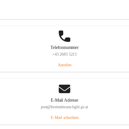
Eisenstädterstraße 18, 7091 Breitenbrunn am Neusiedler See, AUT
Auf Karte ansehen
Telefonnummer
+43 2683 5213
Anrufen
E-Mail Adresse
post@breitenbrunn.bgld.gv.at
E-Mail schreiben