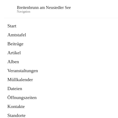
Breitenbrunn am Neusiedler See
Navigation
Start
Amtstafel
Formulare
Beiträge
18 Schnellzugriffe
Artikel
Gemeindeservice
7 Schnellzugriffe
Alben
Veranstaltungen
Müllkalender
Dateien
Öffnungszeiten
Kontakte
Standorte