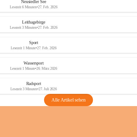
e
e
Neusiedler See
r
r
Lesezeit 6 Minuten
•
27. Feb. 2026
S
S
e
e
Leithagebirge
e
e
Lesezeit 3 Minuten
•
27. Feb. 2026
Sport
Lesezeit 1 Minute
•
27. Feb. 2026
Wassersport
Lesezeit 1 Minute
•
26. März 2026
Radsport
Lesezeit 3 Minuten
•
27. Juli 2026
Alle Artikel sehen