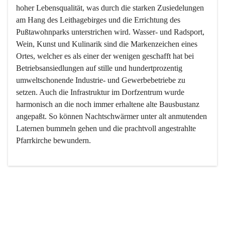
hoher Lebensqualität, was durch die starken Zusiedelungen 
am Hang des Leithagebirges und die Errichtung des 
Pußtawohnparks unterstrichen wird. Wasser- und Radsport, 
Wein, Kunst und Kulinarik sind die Markenzeichen eines 
Ortes, welcher es als einer der wenigen geschafft hat bei 
Betriebsansiedlungen auf stille und hundertprozentig 
umweltschonende Industrie- und Gewerbebetriebe zu 
setzen. Auch die Infrastruktur im Dorfzentrum wurde 
harmonisch an die noch immer erhaltene alte Bausbustanz 
angepaßt. So können Nachtschwärmer unter alt anmutenden 
Laternen bummeln gehen und die prachtvoll angestrahlte 
Pfarrkirche bewundern.

Der Weinbau dominert heute nicht mehr, ist aber integrativer 
Bestandteil der Kultur des Ortes, da man hier schon lange 
von Massenweinbau auf Qualitätsweinbau umgestellt hat. 
So ist es auch nicht verwunderlich, dass eines der historisch 
wertvollsten Gebäude die Ortsvinothek beherbergt und dass 
der Kellering ein beliebtes Ziel darstellt.
