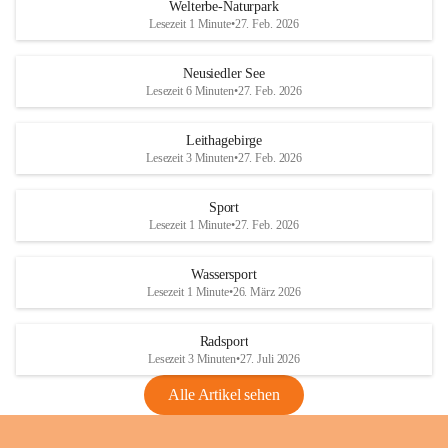
i
i
unzulässige Weingärten zu roden! Bitte 
Welterbe-Naturpark
e
e
helfen wir zusammen um unsere Winzer 
Lesezeit 1 Minute
•
27. Feb. 2026
d
d
vor den prognostizierten Ernteausfällen 
l
l
und den daraus folgenden wirtschaftlichen 
e
e
Neusiedler See
Schäden zu bewahren.
r
r
Lesezeit 6 Minuten
•
27. Feb. 2026
S
S
Verordnungen
e
e
Leithagebirge
04.08.2026
e
e
Lesezeit 3 Minuten
•
27. Feb. 2026
Maßnahmen zur Bekämpfung
der Goldgelben Vergilbung der
Sport
Rebe und der Amerikanischen
Lesezeit 1 Minute
•
27. Feb. 2026
Rebzikade
Anhang VBl. EU Nr. 18
Wassersport
_2026
Lesezeit 1 Minute
•
26. März 2026
1 Seite
•
1,4 MB
Radsport
VBl. EU Nr. 18_2026
Lesezeit 3 Minuten
•
27. Juli 2026
2 Seiten
•
2,1 MB
Alle Artikel sehen