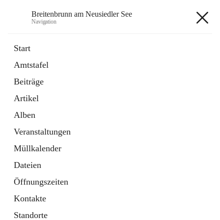
Breitenbrunn am Neusiedler See
Navigation
Breitenbrunn am Neusiedler See
Start
Amtstafel
Formulare
Beiträge
18 Schnellzugriffe
Artikel
Gemeindeservice
7 Schnellzugriffe
Alben
Veranstaltungen
+7
Müllkalender
Dateien
Öffnungszeiten
Kontakte
Hauptadresse
Standorte