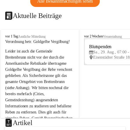
Alle Bekanntmachungen sehen
Aktuelle Beiträge
B
B
vor 1 Tag
vor 2 Wochen
Amtliche Mitteilung
Veranstaltung
r
r
Verordnung betr. Goldgelbe Vergilbung!
e
e
Blutspenden
Leider ist auch die Gemeinde 
i
i
Sa., 29. Aug., 07:00 -
t
t
Breitenbrunn nicht vor der durch die 
e
e
Amerikanische Rebzikade übertragene 
n
n
Goldgelbe Vergilbung der Rebe verschont 
b
b
geblieben. Als Sicherheitszone gilt das 
r
r
gesamte Ortsgebiet von Breitenbrunn 
u
u
(siehe Anhang). Wir bitten nochmal die 
n
n
n
n
bereits mehrfach (Cities, 
a
a
Gemeindezeitung) ausgesendeten 
m
m
Informationen zu studieren und befallene 
N
N
Reben zu entfernen. Dies gilt auch für 
e
e
einzelne Reben. Gemäß Burgenländischen 
u
u
Artikel
Weinbaugesetz sind nicht gepflegte oder 
s
s