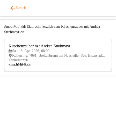
Breitenbrunn am Neusiedler See
Zurück
vor 4 Monaten
#machMit4kids lädt recht herzlich zum Kirschenzauber mit Andrea 
Strohmayr ein.
Kirschenzauber mit Andrea Strohmayr
18
Sa., 18. Apr. 2026, 08:00
APR
Kellerring, 7091, Breitenbrunn am Neusiedler See, Eisenstadt-Umgebung, Burgenland, AUT
Veranstaltet von
#machMit4kids