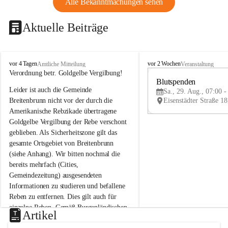
Alle Bekanntmachungen sehen
Aktuelle Beiträge
B
B
vor 4 Tagen
vor 2 Wochen
Amtliche Mitteilung
Veranstaltung
r
r
Verordnung betr. Goldgelbe Vergilbung!
e
e
Blutspenden
Leider ist auch die Gemeinde 
i
i
Sa., 29. Aug., 07:00 -
t
t
Breitenbrunn nicht vor der durch die 
e
e
Amerikanische Rebzikade übertragene 
n
n
Goldgelbe Vergilbung der Rebe verschont 
b
b
geblieben. Als Sicherheitszone gilt das 
r
r
gesamte Ortsgebiet von Breitenbrunn 
u
u
(siehe Anhang). Wir bitten nochmal die 
n
n
n
n
bereits mehrfach (Cities, 
a
a
Gemeindezeitung) ausgesendeten 
m
m
Informationen zu studieren und befallene 
N
N
Reben zu entfernen. Dies gilt auch für 
e
e
einzelne Reben. Gemäß Burgenländischen 
u
u
Artikel
Weinbaugesetz sind nicht gepflegte oder 
s
s