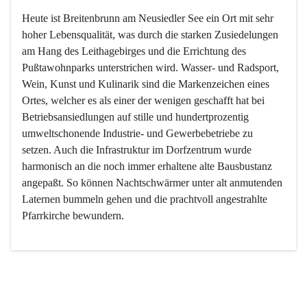
Heute ist Breitenbrunn am Neusiedler See ein Ort mit sehr 
hoher Lebensqualität, was durch die starken Zusiedelungen 
am Hang des Leithagebirges und die Errichtung des 
Pußtawohnparks unterstrichen wird. Wasser- und Radsport, 
Wein, Kunst und Kulinarik sind die Markenzeichen eines 
Ortes, welcher es als einer der wenigen geschafft hat bei 
Betriebsansiedlungen auf stille und hundertprozentig 
umweltschonende Industrie- und Gewerbebetriebe zu 
setzen. Auch die Infrastruktur im Dorfzentrum wurde 
harmonisch an die noch immer erhaltene alte Bausbustanz 
angepaßt. So können Nachtschwärmer unter alt anmutenden 
Laternen bummeln gehen und die prachtvoll angestrahlte 
Pfarrkirche bewundern.

Der Weinbau dominert heute nicht mehr, ist aber integrativer 
Bestandteil der Kultur des Ortes, da man hier schon lange 
von Massenweinbau auf Qualitätsweinbau umgestellt hat. 
So ist es auch nicht verwunderlich, dass eines der historisch 