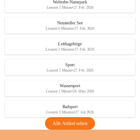
i
i
unzulässige Weingärten zu roden! Bitte 
Welterbe-Naturpark
e
e
helfen wir zusammen um unsere Winzer 
Lesezeit 1 Minute
•
27. Feb. 2026
d
d
vor den prognostizierten Ernteausfällen 
l
l
und den daraus folgenden wirtschaftlichen 
e
e
Neusiedler See
Schäden zu bewahren.
r
r
Lesezeit 6 Minuten
•
27. Feb. 2026
S
S
Verordnungen
e
e
Leithagebirge
04.08.2026
e
e
Lesezeit 3 Minuten
•
27. Feb. 2026
Maßnahmen zur Bekämpfung
der Goldgelben Vergilbung der
Sport
Rebe und der Amerikanischen
Lesezeit 1 Minute
•
27. Feb. 2026
Rebzikade
Anhang VBl. EU Nr. 18
Wassersport
_2026
Lesezeit 1 Minute
•
26. März 2026
1 Seite
•
1,4 MB
Radsport
VBl. EU Nr. 18_2026
Lesezeit 3 Minuten
•
27. Juli 2026
2 Seiten
•
2,1 MB
Alle Artikel sehen