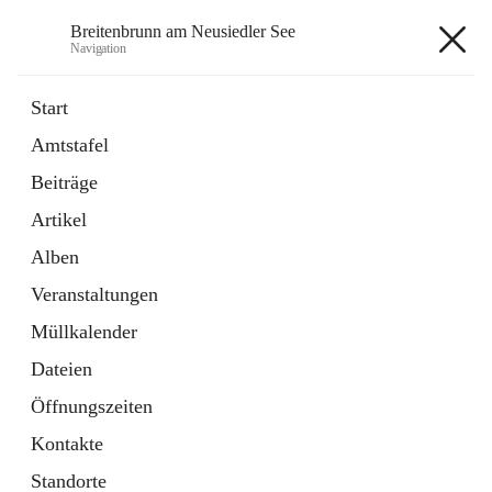
Breitenbrunn am Neusiedler See
Navigation
Breitenbrunn am Neusiedler See
Start
Amtstafel
Formulare
Beiträge
18 Schnellzugriffe
Artikel
Gemeindeservice
7 Schnellzugriffe
Alben
Veranstaltungen
+7
Müllkalender
Dateien
Öffnungszeiten
Kontakte
Hauptadresse
Standorte