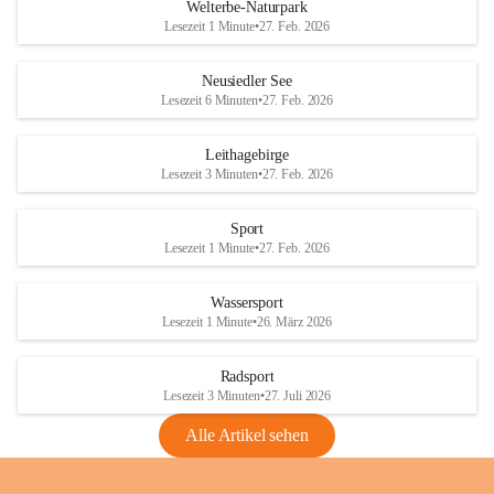
i
i
unzulässige Weingärten zu roden! Bitte 
Welterbe-Naturpark
e
e
helfen wir zusammen um unsere Winzer 
Lesezeit 1 Minute
•
27. Feb. 2026
d
d
vor den prognostizierten Ernteausfällen 
l
l
und den daraus folgenden wirtschaftlichen 
e
e
Neusiedler See
Schäden zu bewahren.
r
r
Lesezeit 6 Minuten
•
27. Feb. 2026
S
S
Verordnungen
e
e
Leithagebirge
04.08.2026
e
e
Lesezeit 3 Minuten
•
27. Feb. 2026
Maßnahmen zur Bekämpfung
der Goldgelben Vergilbung der
Sport
Rebe und der Amerikanischen
Lesezeit 1 Minute
•
27. Feb. 2026
Rebzikade
Anhang VBl. EU Nr. 18
Wassersport
_2026
Lesezeit 1 Minute
•
26. März 2026
1 Seite
•
1,4 MB
Radsport
VBl. EU Nr. 18_2026
Lesezeit 3 Minuten
•
27. Juli 2026
2 Seiten
•
2,1 MB
Alle Artikel sehen