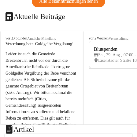
Alle Bekanntmachungen sehen
Aktuelle Beiträge
B
B
vor 23 Stunden
vor 2 Wochen
Amtliche Mitteilung
Veranstaltung
r
r
Verordnung betr. Goldgelbe Vergilbung!
e
e
Blutspenden
Leider ist auch die Gemeinde 
i
i
Sa., 29. Aug., 07:00 -
t
t
Breitenbrunn nicht vor der durch die 
e
e
Amerikanische Rebzikade übertragene 
n
n
Goldgelbe Vergilbung der Rebe verschont 
b
b
geblieben. Als Sicherheitszone gilt das 
r
r
gesamte Ortsgebiet von Breitenbrunn 
u
u
(siehe Anhang). Wir bitten nochmal die 
n
n
n
n
bereits mehrfach (Cities, 
a
a
Gemeindezeitung) ausgesendeten 
m
m
Informationen zu studieren und befallene 
N
N
Reben zu entfernen. Dies gilt auch für 
e
e
einzelne Reben. Gemäß Burgenländischen 
u
u
Artikel
Weinbaugesetz sind nicht gepflegte oder 
s
s