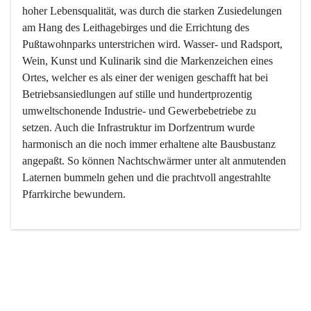
hoher Lebensqualität, was durch die starken Zusiedelungen 
am Hang des Leithagebirges und die Errichtung des 
Pußtawohnparks unterstrichen wird. Wasser- und Radsport, 
Wein, Kunst und Kulinarik sind die Markenzeichen eines 
Ortes, welcher es als einer der wenigen geschafft hat bei 
Betriebsansiedlungen auf stille und hundertprozentig 
umweltschonende Industrie- und Gewerbebetriebe zu 
setzen. Auch die Infrastruktur im Dorfzentrum wurde 
harmonisch an die noch immer erhaltene alte Bausbustanz 
angepaßt. So können Nachtschwärmer unter alt anmutenden 
Laternen bummeln gehen und die prachtvoll angestrahlte 
Pfarrkirche bewundern.

Der Weinbau dominert heute nicht mehr, ist aber integrativer 
Bestandteil der Kultur des Ortes, da man hier schon lange 
von Massenweinbau auf Qualitätsweinbau umgestellt hat. 
So ist es auch nicht verwunderlich, dass eines der historisch 
wertvollsten Gebäude die Ortsvinothek beherbergt und dass 
der Kellering ein beliebtes Ziel darstellt.
