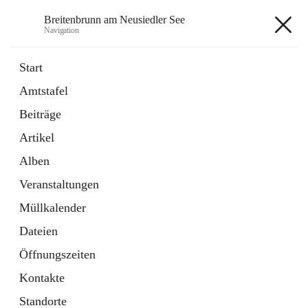
Breitenbrunn am Neusiedler See
Navigation
Breitenbrunn am Neusiedler See
Start
Amtstafel
Formulare
Beiträge
18 Schnellzugriffe
Artikel
Gemeindeservice
7 Schnellzugriffe
Alben
Veranstaltungen
+7
Müllkalender
Dateien
Öffnungszeiten
Kontakte
Hauptadresse
Standorte