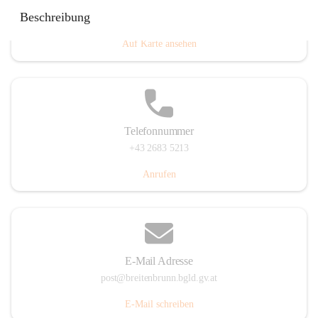
Eisenstädterstraße 18, 7091 Breitenbrunn am Neusiedler
Beschreibung
See, AUT
Auf Karte ansehen
Telefonnummer
+43 2683 5213
Anrufen
E-Mail Adresse
post@breitenbrunn.bgld.gv.at
E-Mail schreiben