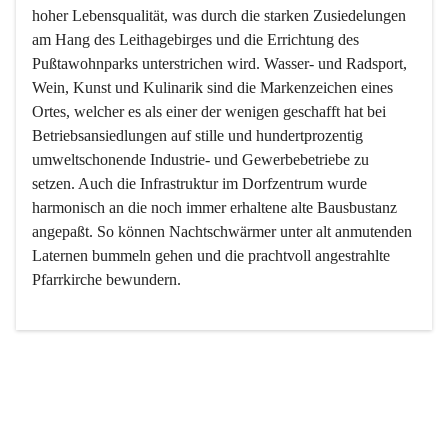
hoher Lebensqualität, was durch die starken Zusiedelungen 
am Hang des Leithagebirges und die Errichtung des 
Pußtawohnparks unterstrichen wird. Wasser- und Radsport, 
Wein, Kunst und Kulinarik sind die Markenzeichen eines 
Ortes, welcher es als einer der wenigen geschafft hat bei 
Betriebsansiedlungen auf stille und hundertprozentig 
umweltschonende Industrie- und Gewerbebetriebe zu 
setzen. Auch die Infrastruktur im Dorfzentrum wurde 
harmonisch an die noch immer erhaltene alte Bausbustanz 
angepaßt. So können Nachtschwärmer unter alt anmutenden 
Laternen bummeln gehen und die prachtvoll angestrahlte 
Pfarrkirche bewundern.

Der Weinbau dominert heute nicht mehr, ist aber integrativer 
Bestandteil der Kultur des Ortes, da man hier schon lange 
von Massenweinbau auf Qualitätsweinbau umgestellt hat. 
So ist es auch nicht verwunderlich, dass eines der historisch 
wertvollsten Gebäude die Ortsvinothek beherbergt und dass 
der Kellering ein beliebtes Ziel darstellt.
