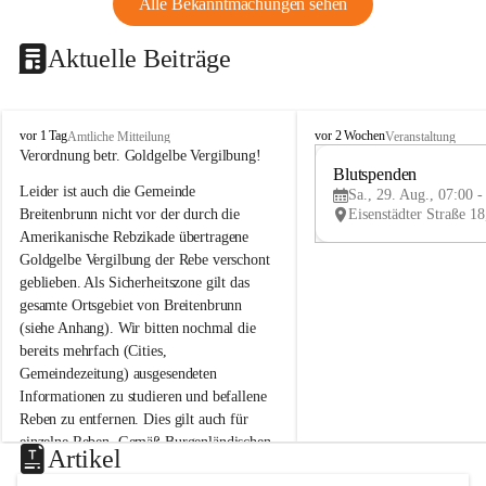
Alle Bekanntmachungen sehen
Aktuelle Beiträge
B
B
vor 1 Tag
vor 2 Wochen
Amtliche Mitteilung
Veranstaltung
r
r
Verordnung betr. Goldgelbe Vergilbung!
e
e
Blutspenden
Leider ist auch die Gemeinde 
i
i
Sa., 29. Aug., 07:00 -
t
t
Breitenbrunn nicht vor der durch die 
e
e
Amerikanische Rebzikade übertragene 
n
n
Goldgelbe Vergilbung der Rebe verschont 
b
b
geblieben. Als Sicherheitszone gilt das 
r
r
gesamte Ortsgebiet von Breitenbrunn 
u
u
(siehe Anhang). Wir bitten nochmal die 
n
n
n
n
bereits mehrfach (Cities, 
a
a
Gemeindezeitung) ausgesendeten 
m
m
Informationen zu studieren und befallene 
N
N
Reben zu entfernen. Dies gilt auch für 
e
e
einzelne Reben. Gemäß Burgenländischen 
u
u
Artikel
Weinbaugesetz sind nicht gepflegte oder 
s
s