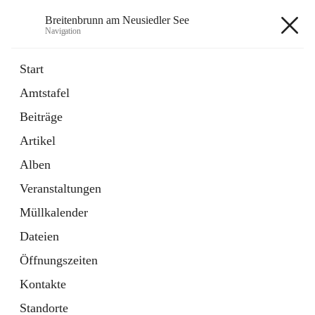
Breitenbrunn am Neusiedler See
Navigation
Breitenbrunn am Neusiedler See
Start
Amtstafel
Formulare
Beiträge
18 Schnellzugriffe
Artikel
Gemeindeservice
7 Schnellzugriffe
Alben
Veranstaltungen
+7
Müllkalender
Dateien
Öffnungszeiten
Kontakte
Hauptadresse
Standorte