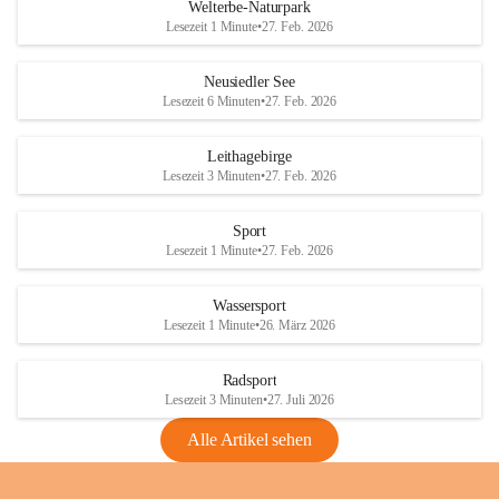
i
i
unzulässige Weingärten zu roden! Bitte 
Welterbe-Naturpark
e
e
helfen wir zusammen um unsere Winzer 
Lesezeit 1 Minute
•
27. Feb. 2026
d
d
vor den prognostizierten Ernteausfällen 
l
l
und den daraus folgenden wirtschaftlichen 
e
e
Neusiedler See
Schäden zu bewahren.
r
r
Lesezeit 6 Minuten
•
27. Feb. 2026
S
S
Verordnungen
e
e
Leithagebirge
04.08.2026
e
e
Lesezeit 3 Minuten
•
27. Feb. 2026
Maßnahmen zur Bekämpfung
der Goldgelben Vergilbung der
Sport
Rebe und der Amerikanischen
Lesezeit 1 Minute
•
27. Feb. 2026
Rebzikade
Anhang VBl. EU Nr. 18
Wassersport
_2026
Lesezeit 1 Minute
•
26. März 2026
1 Seite
•
1,4 MB
Radsport
VBl. EU Nr. 18_2026
Lesezeit 3 Minuten
•
27. Juli 2026
2 Seiten
•
2,1 MB
Alle Artikel sehen