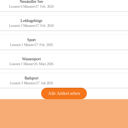
e
e
Neusiedler See
r
r
Lesezeit 6 Minuten
•
27. Feb. 2026
S
S
e
e
Leithagebirge
e
e
Lesezeit 3 Minuten
•
27. Feb. 2026
Sport
Lesezeit 1 Minute
•
27. Feb. 2026
Wassersport
Lesezeit 1 Minute
•
26. März 2026
Radsport
Lesezeit 3 Minuten
•
27. Juli 2026
Alle Artikel sehen