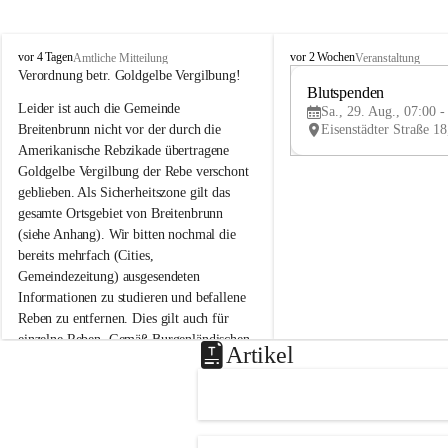
B
B
vor 4 Tagen
vor 2 Wochen
Amtliche Mitteilung
Veranstaltung
r
r
Verordnung betr. Goldgelbe Vergilbung!
e
e
Blutspenden
Leider ist auch die Gemeinde 
i
i
Sa., 29. Aug., 07:00 -
t
t
Breitenbrunn nicht vor der durch die 
e
e
Amerikanische Rebzikade übertragene 
n
n
Goldgelbe Vergilbung der Rebe verschont 
b
b
geblieben. Als Sicherheitszone gilt das 
r
r
gesamte Ortsgebiet von Breitenbrunn 
u
u
(siehe Anhang). Wir bitten nochmal die 
n
n
n
n
bereits mehrfach (Cities, 
a
a
Gemeindezeitung) ausgesendeten 
m
m
Informationen zu studieren und befallene 
N
N
Reben zu entfernen. Dies gilt auch für 
e
e
einzelne Reben. Gemäß Burgenländischen 
u
u
Artikel
Weinbaugesetz sind nicht gepflegte oder 
s
s
i
i
unzulässige Weingärten zu roden! Bitte 
e
e
helfen wir zusammen um unsere Winzer 
d
d
vor den prognostizierten Ernteausfällen 
l
l
und den daraus folgenden wirtschaftlichen 