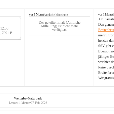
B
B
vor 1 Monat
vor 1 Monat
Amtliche Mitteilung
r
r
Am Samstag
Der geteilte Inhalt (Amtliche
e
e
29
Den ganzen
Mitteilung) ist nicht mehr
i
i
 12:30
AU
verfügbar.
Breitenbru
t
t
Eisenstädter Straße 18, 7091 Breitenbrunn am Neusiedler See, AUT
G
mehr Infor
e
e
heizten da
n
n
SSV gibt es
b
b
r
r
Ebenso feie
u
u
jähriges B
n
n
war hier d
n
n
Reise durc
a
a
Breitenbrun
m
m
Wir gratul
N
N
e
e
u
u
s
s
i
i
Welterbe-Naturpark
e
e
Lesezeit 1 Minute
•
27. Feb. 2026
d
d
l
l