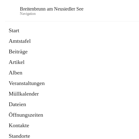
Breitenbrunn am Neusiedler See
Navigation
Start
Amtstafel
Formulare
Beiträge
18 Schnellzugriffe
Artikel
Gemeindeservice
7 Schnellzugriffe
Alben
Veranstaltungen
Müllkalender
Dateien
Öffnungszeiten
Kontakte
Standorte