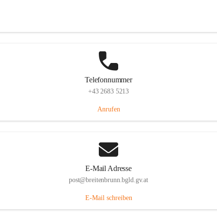
Eisenstädterstraße 18, 7091 Breitenbrunn am Neusiedler See, AUT
Auf Karte ansehen
Telefonnummer
+43 2683 5213
Anrufen
E-Mail Adresse
post@breitenbrunn.bgld.gv.at
E-Mail schreiben