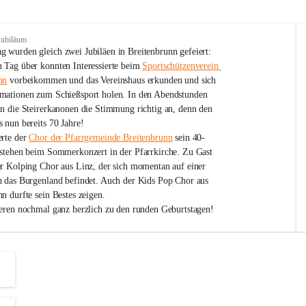
Jubiläum
 wurden gleich zwei Jubiläen in Breitenbrunn gefeiert: 
 Tag über konnten Interessierte beim 
Sportschützenverein 
nn
 vorbeikommen und das Vereinshaus erkunden und sich 
mationen zum Schießsport holen. In den Abendstunden 
nn die Steirerkanonen die Stimmung richtig an, denn den 
 nun bereits 70 Jahre!
rte der 
Chor der Pfarrgemeinde Breitenbrunn
 sein 40-
estehen beim Sommerkonzert in der Pfarrkirche. Zu Gast 
er Kolping Chor aus Linz, der sich momentan auf einer 
h das Burgenland befindet. Auch der Kids Pop Chor aus 
n durfte sein Bestes zeigen.
ieren nochmal ganz herzlich zu den runden Geburtstagen!