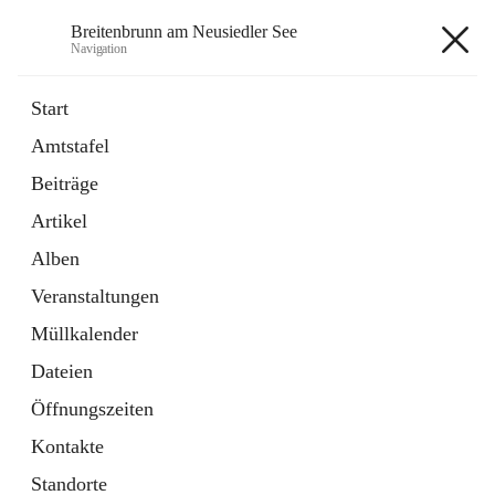
Breitenbrunn am Neusiedler See
Navigation
Breitenbrunn am Neusiedler See
Start
Amtstafel
Formulare
Beiträge
18 Schnellzugriffe
Artikel
Gemeindeservice
7 Schnellzugriffe
Alben
Veranstaltungen
+7
Müllkalender
Dateien
Öffnungszeiten
Kontakte
Hauptadresse
Standorte