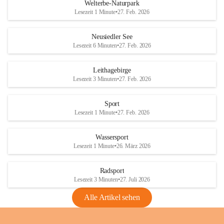
i
i
unzulässige Weingärten zu roden! Bitte 
Welterbe-Naturpark
e
e
helfen wir zusammen um unsere Winzer 
Lesezeit 1 Minute
•
27. Feb. 2026
d
d
vor den prognostizierten Ernteausfällen 
l
l
und den daraus folgenden wirtschaftlichen 
e
e
Neusiedler See
Schäden zu bewahren.
r
r
Lesezeit 6 Minuten
•
27. Feb. 2026
S
S
Verordnungen
e
e
Leithagebirge
04.08.2026
e
e
Lesezeit 3 Minuten
•
27. Feb. 2026
Maßnahmen zur Bekämpfung
der Goldgelben Vergilbung der
Sport
Rebe und der Amerikanischen
Lesezeit 1 Minute
•
27. Feb. 2026
Rebzikade
Anhang VBl. EU Nr. 18
Wassersport
_2026
Lesezeit 1 Minute
•
26. März 2026
1 Seite
•
1,4 MB
Radsport
VBl. EU Nr. 18_2026
Lesezeit 3 Minuten
•
27. Juli 2026
2 Seiten
•
2,1 MB
Alle Artikel sehen