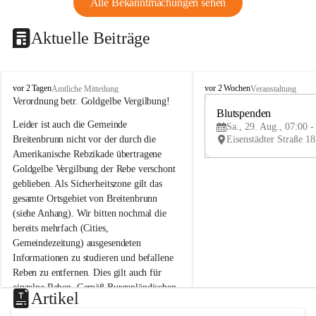
Alle Bekanntmachungen sehen
Aktuelle Beiträge
B
B
vor 2 Tagen
vor 2 Wochen
Amtliche Mitteilung
Veranstaltung
r
r
Verordnung betr. Goldgelbe Vergilbung!
e
e
Blutspenden
Leider ist auch die Gemeinde 
i
i
Sa., 29. Aug., 07:00 -
t
t
Breitenbrunn nicht vor der durch die 
e
e
Amerikanische Rebzikade übertragene 
n
n
Goldgelbe Vergilbung der Rebe verschont 
b
b
geblieben. Als Sicherheitszone gilt das 
r
r
gesamte Ortsgebiet von Breitenbrunn 
u
u
(siehe Anhang). Wir bitten nochmal die 
n
n
n
n
bereits mehrfach (Cities, 
a
a
Gemeindezeitung) ausgesendeten 
m
m
Informationen zu studieren und befallene 
N
N
Reben zu entfernen. Dies gilt auch für 
e
e
einzelne Reben. Gemäß Burgenländischen 
u
u
Artikel
Weinbaugesetz sind nicht gepflegte oder 
s
s