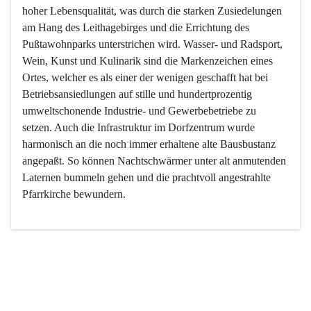
hoher Lebensqualität, was durch die starken Zusiedelungen 
am Hang des Leithagebirges und die Errichtung des 
Pußtawohnparks unterstrichen wird. Wasser- und Radsport, 
Wein, Kunst und Kulinarik sind die Markenzeichen eines 
Ortes, welcher es als einer der wenigen geschafft hat bei 
Betriebsansiedlungen auf stille und hundertprozentig 
umweltschonende Industrie- und Gewerbebetriebe zu 
setzen. Auch die Infrastruktur im Dorfzentrum wurde 
harmonisch an die noch immer erhaltene alte Bausbustanz 
angepaßt. So können Nachtschwärmer unter alt anmutenden 
Laternen bummeln gehen und die prachtvoll angestrahlte 
Pfarrkirche bewundern.

Der Weinbau dominert heute nicht mehr, ist aber integrativer 
Bestandteil der Kultur des Ortes, da man hier schon lange 
von Massenweinbau auf Qualitätsweinbau umgestellt hat. 
So ist es auch nicht verwunderlich, dass eines der historisch 
wertvollsten Gebäude die Ortsvinothek beherbergt und dass 
der Kellering ein beliebtes Ziel darstellt.
