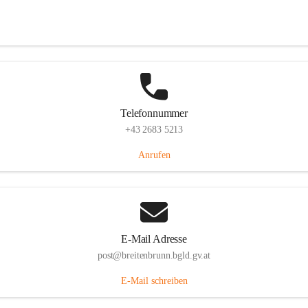
Eisenstädterstraße 18, 7091 Breitenbrunn am Neusiedler See, AUT
Auf Karte ansehen
Telefonnummer
+43 2683 5213
Anrufen
E-Mail Adresse
post@breitenbrunn.bgld.gv.at
E-Mail schreiben