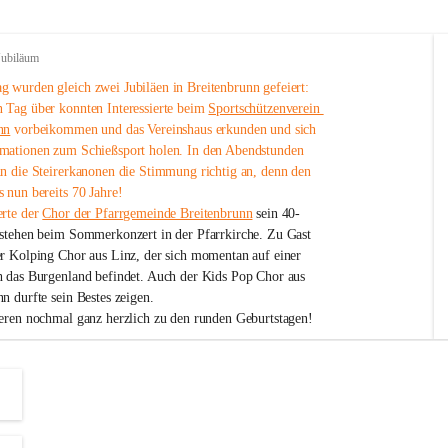
Jubiläum
 wurden gleich zwei Jubiläen in Breitenbrunn gefeiert: 
 Tag über konnten Interessierte beim 
Sportschützenverein 
nn
 vorbeikommen und das Vereinshaus erkunden und sich 
mationen zum Schießsport holen. In den Abendstunden 
nn die Steirerkanonen die Stimmung richtig an, denn den 
 nun bereits 70 Jahre!
rte der 
Chor der Pfarrgemeinde Breitenbrunn
 sein 40-
estehen beim Sommerkonzert in der Pfarrkirche. Zu Gast 
er Kolping Chor aus Linz, der sich momentan auf einer 
h das Burgenland befindet. Auch der Kids Pop Chor aus 
n durfte sein Bestes zeigen.
ieren nochmal ganz herzlich zu den runden Geburtstagen!