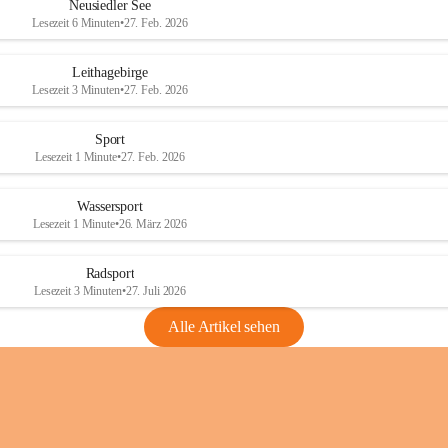
e
e
Neusiedler See
r
r
Lesezeit 6 Minuten
•
27. Feb. 2026
S
S
e
e
Leithagebirge
e
e
Lesezeit 3 Minuten
•
27. Feb. 2026
Sport
Lesezeit 1 Minute
•
27. Feb. 2026
Wassersport
Lesezeit 1 Minute
•
26. März 2026
Radsport
Lesezeit 3 Minuten
•
27. Juli 2026
Alle Artikel sehen