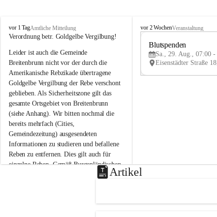
B
B
vor 1 Tag
vor 2 Wochen
Amtliche Mitteilung
Veranstaltung
r
r
Verordnung betr. Goldgelbe Vergilbung!
e
e
Blutspenden
Leider ist auch die Gemeinde 
i
i
Sa., 29. Aug., 07:00 -
t
t
Breitenbrunn nicht vor der durch die 
e
e
Amerikanische Rebzikade übertragene 
n
n
Goldgelbe Vergilbung der Rebe verschont 
b
b
geblieben. Als Sicherheitszone gilt das 
r
r
gesamte Ortsgebiet von Breitenbrunn 
u
u
(siehe Anhang). Wir bitten nochmal die 
n
n
n
n
bereits mehrfach (Cities, 
a
a
Gemeindezeitung) ausgesendeten 
m
m
Informationen zu studieren und befallene 
N
N
Reben zu entfernen. Dies gilt auch für 
e
e
einzelne Reben. Gemäß Burgenländischen 
u
u
Artikel
Weinbaugesetz sind nicht gepflegte oder 
s
s
i
i
unzulässige Weingärten zu roden! Bitte 
e
e
helfen wir zusammen um unsere Winzer 
d
d
vor den prognostizierten Ernteausfällen 
l
l
und den daraus folgenden wirtschaftlichen 