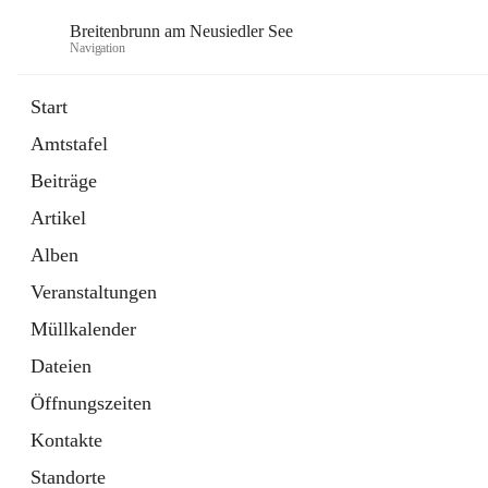
Breitenbrunn am Neusiedler See
Navigation
Start
Amtstafel
Formulare
Beiträge
18 Schnellzugriffe
Artikel
Gemeindeservice
7 Schnellzugriffe
Alben
Veranstaltungen
Müllkalender
Dateien
Öffnungszeiten
Kontakte
Standorte