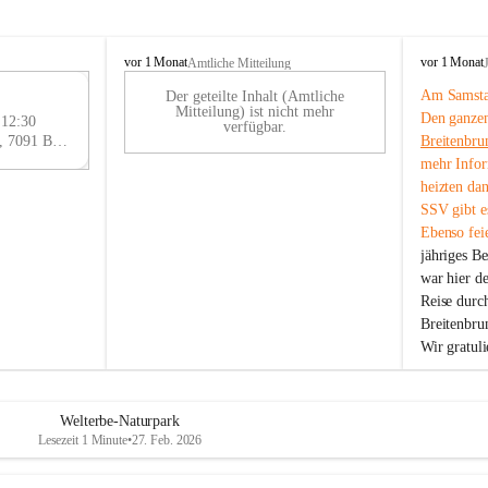
B
B
vor 1 Monat
vor 1 Monat
Amtliche Mitteilung
r
r
Am Samstag
Der geteilte Inhalt (Amtliche
e
e
29
Mitteilung) ist nicht mehr
Den ganzen
i
i
 12:30
AU
verfügbar.
t
t
Eisenstädter Straße 18, 7091 Breitenbrunn am Neusiedler See, AUT
Breitenbru
G
e
e
mehr Infor
n
n
heizten da
b
b
SSV gibt es
r
r
Ebenso feie
u
u
jähriges B
n
n
n
n
war hier d
a
a
Reise durc
m
m
Breitenbrun
N
N
Wir gratul
e
e
u
u
s
s
i
i
Welterbe-Naturpark
e
e
Lesezeit 1 Minute
•
27. Feb. 2026
d
d
l
l