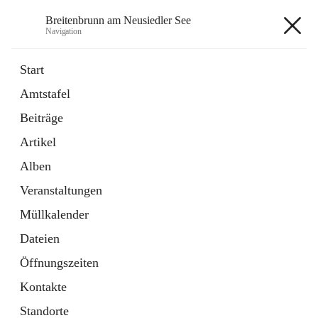
Breitenbrunn am Neusiedler See
Navigation
Breitenbrunn am Neusiedler See
Start
Amtstafel
Formulare
Beiträge
18 Schnellzugriffe
Artikel
Gemeindeservice
7 Schnellzugriffe
Alben
Veranstaltungen
+7
Müllkalender
Dateien
Öffnungszeiten
Kontakte
Hauptadresse
Standorte