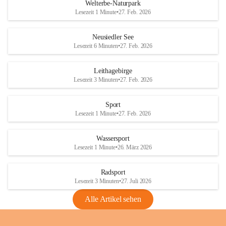
i
i
unzulässige Weingärten zu roden! Bitte 
Welterbe-Naturpark
e
e
helfen wir zusammen um unsere Winzer 
Lesezeit 1 Minute
•
27. Feb. 2026
d
d
vor den prognostizierten Ernteausfällen 
l
l
und den daraus folgenden wirtschaftlichen 
e
e
Neusiedler See
Schäden zu bewahren.
r
r
Lesezeit 6 Minuten
•
27. Feb. 2026
S
S
Verordnungen
e
e
Leithagebirge
04.08.2026
e
e
Lesezeit 3 Minuten
•
27. Feb. 2026
Maßnahmen zur Bekämpfung
der Goldgelben Vergilbung der
Sport
Rebe und der Amerikanischen
Lesezeit 1 Minute
•
27. Feb. 2026
Rebzikade
Anhang VBl. EU Nr. 18
Wassersport
_2026
Lesezeit 1 Minute
•
26. März 2026
1 Seite
•
1,4 MB
Radsport
VBl. EU Nr. 18_2026
Lesezeit 3 Minuten
•
27. Juli 2026
2 Seiten
•
2,1 MB
Alle Artikel sehen