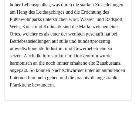
hoher Lebensqualität, was durch die starken Zusiedelungen 
am Hang des Leithagebirges und die Errichtung des 
Pußtawohnparks unterstrichen wird. Wasser- und Radsport, 
Wein, Kunst und Kulinarik sind die Markenzeichen eines 
Ortes, welcher es als einer der wenigen geschafft hat bei 
Betriebsansiedlungen auf stille und hundertprozentig 
umweltschonende Industrie- und Gewerbebetriebe zu 
setzen. Auch die Infrastruktur im Dorfzentrum wurde 
harmonisch an die noch immer erhaltene alte Bausbustanz 
angepaßt. So können Nachtschwärmer unter alt anmutenden 
Laternen bummeln gehen und die prachtvoll angestrahlte 
Pfarrkirche bewundern.

Der Weinbau dominert heute nicht mehr, ist aber integrativer 
Bestandteil der Kultur des Ortes, da man hier schon lange 
von Massenweinbau auf Qualitätsweinbau umgestellt hat. 
So ist es auch nicht verwunderlich, dass eines der historisch 
wertvollsten Gebäude die Ortsvinothek beherbergt und dass 
der Kellering ein beliebtes Ziel darstellt.
