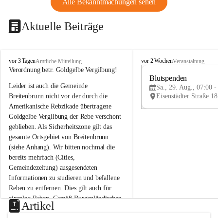
Alle Bekanntmachungen sehen
Aktuelle Beiträge
B
B
vor 3 Tagen
vor 2 Wochen
Amtliche Mitteilung
Veranstaltung
r
r
Verordnung betr. Goldgelbe Vergilbung!
e
e
Blutspenden
Leider ist auch die Gemeinde 
i
i
Sa., 29. Aug., 07:00 -
t
t
Breitenbrunn nicht vor der durch die 
e
e
Amerikanische Rebzikade übertragene 
n
n
Goldgelbe Vergilbung der Rebe verschont 
b
b
geblieben. Als Sicherheitszone gilt das 
r
r
gesamte Ortsgebiet von Breitenbrunn 
u
u
(siehe Anhang). Wir bitten nochmal die 
n
n
n
n
bereits mehrfach (Cities, 
a
a
Gemeindezeitung) ausgesendeten 
m
m
Informationen zu studieren und befallene 
N
N
Reben zu entfernen. Dies gilt auch für 
e
e
einzelne Reben. Gemäß Burgenländischen 
u
u
Artikel
Weinbaugesetz sind nicht gepflegte oder 
s
s