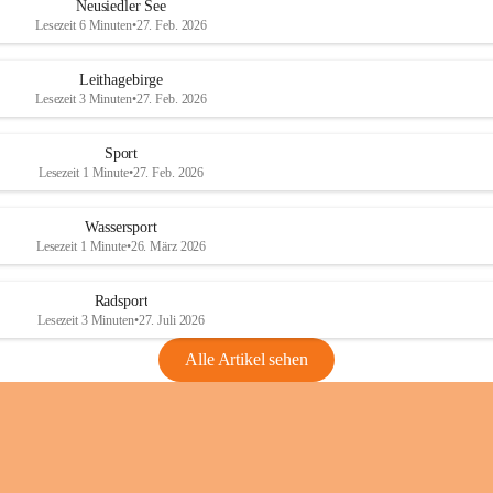
e
e
Neusiedler See
r
r
Lesezeit 6 Minuten
•
27. Feb. 2026
S
S
e
e
Leithagebirge
e
e
Lesezeit 3 Minuten
•
27. Feb. 2026
Sport
Lesezeit 1 Minute
•
27. Feb. 2026
Wassersport
Lesezeit 1 Minute
•
26. März 2026
Radsport
Lesezeit 3 Minuten
•
27. Juli 2026
Alle Artikel sehen