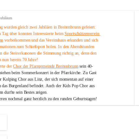
Jubiläum
 wurden gleich zwei Jubiläen in Breitenbrunn gefeiert: 
 Tag über konnten Interessierte beim 
Sportschützenverein 
nn
 vorbeikommen und das Vereinshaus erkunden und sich 
mationen zum Schießsport holen. In den Abendstunden 
nn die Steirerkanonen die Stimmung richtig an, denn den 
 nun bereits 70 Jahre!
rte der 
Chor der Pfarrgemeinde Breitenbrunn
 sein 40-
estehen beim Sommerkonzert in der Pfarrkirche. Zu Gast 
er Kolping Chor aus Linz, der sich momentan auf einer 
h das Burgenland befindet. Auch der Kids Pop Chor aus 
n durfte sein Bestes zeigen.
ieren nochmal ganz herzlich zu den runden Geburtstagen!