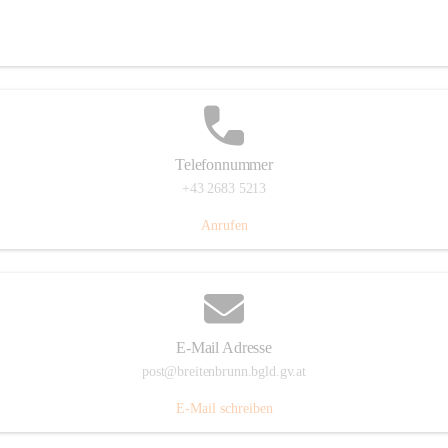
Eisenstädterstraße 18, 7091 Breitenbrunn am Neusiedler See, AUT
Auf Karte ansehen
Telefonnummer
+43 2683 5213
Anrufen
E-Mail Adresse
post@breitenbrunn.bgld.gv.at
E-Mail schreiben