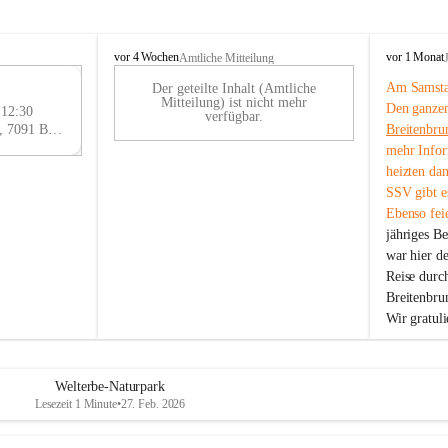
B
B
vor 4 Wochen
vor 1 Monat
Amtliche Mitteilung
r
r
Am Samstag
Der geteilte Inhalt (Amtliche
e
e
29
Mitteilung) ist nicht mehr
Den ganzen
i
i
 12:30
AU
verfügbar.
t
t
Eisenstädter Straße 18, 7091 Breitenbrunn am Neusiedler See, AUT
Breitenbru
G
e
e
mehr Infor
n
n
heizten da
b
b
SSV gibt es
r
r
Ebenso feie
u
u
jähriges B
n
n
n
n
war hier d
a
a
Reise durc
m
m
Breitenbrun
N
N
Wir gratul
e
e
u
u
s
s
i
i
Welterbe-Naturpark
e
e
Lesezeit 1 Minute
•
27. Feb. 2026
d
d
l
l