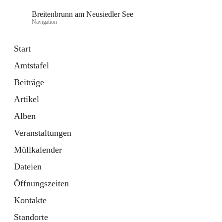
Breitenbrunn am Neusiedler See
Navigation
Start
Amtstafel
Formulare
Beiträge
18 Schnellzugriffe
Artikel
Gemeindeservice
7 Schnellzugriffe
Alben
Veranstaltungen
Müllkalender
Dateien
Öffnungszeiten
Kontakte
Standorte