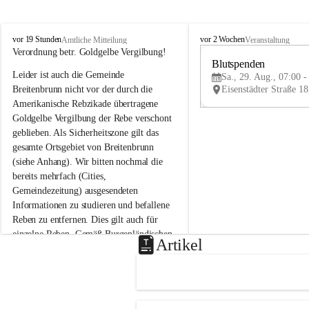
B
B
vor 19 Stunden
vor 2 Wochen
Amtliche Mitteilung
Veranstaltung
r
r
Verordnung betr. Goldgelbe Vergilbung!
e
e
Blutspenden
Leider ist auch die Gemeinde 
i
i
Sa., 29. Aug., 07:00 -
t
t
Breitenbrunn nicht vor der durch die 
e
e
Amerikanische Rebzikade übertragene 
n
n
Goldgelbe Vergilbung der Rebe verschont 
b
b
geblieben. Als Sicherheitszone gilt das 
r
r
gesamte Ortsgebiet von Breitenbrunn 
u
u
(siehe Anhang). Wir bitten nochmal die 
n
n
n
n
bereits mehrfach (Cities, 
a
a
Gemeindezeitung) ausgesendeten 
m
m
Informationen zu studieren und befallene 
N
N
Reben zu entfernen. Dies gilt auch für 
e
e
einzelne Reben. Gemäß Burgenländischen 
u
u
Artikel
Weinbaugesetz sind nicht gepflegte oder 
s
s
i
i
unzulässige Weingärten zu roden! Bitte 
e
e
helfen wir zusammen um unsere Winzer 
d
d
vor den prognostizierten Ernteausfällen 
l
l
und den daraus folgenden wirtschaftlichen 