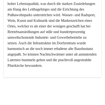
hoher Lebensqualität, was durch die starken Zusiedelungen 
am Hang des Leithagebirges und die Errichtung des 
Pußtawohnparks unterstrichen wird. Wasser- und Radsport, 
Wein, Kunst und Kulinarik sind die Markenzeichen eines 
Ortes, welcher es als einer der wenigen geschafft hat bei 
Betriebsansiedlungen auf stille und hundertprozentig 
umweltschonende Industrie- und Gewerbebetriebe zu 
setzen. Auch die Infrastruktur im Dorfzentrum wurde 
harmonisch an die noch immer erhaltene alte Bausbustanz 
angepaßt. So können Nachtschwärmer unter alt anmutenden 
Laternen bummeln gehen und die prachtvoll angestrahlte 
Pfarrkirche bewundern.

Der Weinbau dominert heute nicht mehr, ist aber integrativer 
Bestandteil der Kultur des Ortes, da man hier schon lange 
von Massenweinbau auf Qualitätsweinbau umgestellt hat. 
So ist es auch nicht verwunderlich, dass eines der historisch 
wertvollsten Gebäude die Ortsvinothek beherbergt und dass 
der Kellering ein beliebtes Ziel darstellt.
