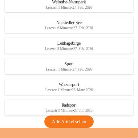
i
i
unzulässige Weingärten zu roden! Bitte 
Welterbe-Naturpark
e
e
helfen wir zusammen um unsere Winzer 
Lesezeit 1 Minute
•
27. Feb. 2026
d
d
vor den prognostizierten Ernteausfällen 
l
l
und den daraus folgenden wirtschaftlichen 
e
e
Neusiedler See
Schäden zu bewahren.
r
r
Lesezeit 6 Minuten
•
27. Feb. 2026
S
S
Verordnungen
e
e
Leithagebirge
04.08.2026
e
e
Lesezeit 3 Minuten
•
27. Feb. 2026
Maßnahmen zur Bekämpfung
der Goldgelben Vergilbung der
Sport
Rebe und der Amerikanischen
Lesezeit 1 Minute
•
27. Feb. 2026
Rebzikade
Anhang VBl. EU Nr. 18
Wassersport
_2026
Lesezeit 1 Minute
•
26. März 2026
1 Seite
•
1,4 MB
Radsport
VBl. EU Nr. 18_2026
Lesezeit 3 Minuten
•
27. Juli 2026
2 Seiten
•
2,1 MB
Alle Artikel sehen