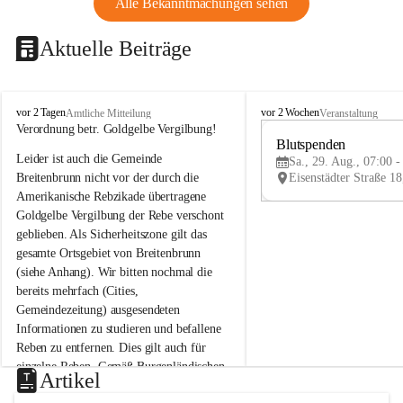
Alle Bekanntmachungen sehen
Aktuelle Beiträge
B
B
vor 2 Tagen
vor 2 Wochen
Amtliche Mitteilung
Veranstaltung
r
r
Verordnung betr. Goldgelbe Vergilbung!
e
e
Blutspenden
Leider ist auch die Gemeinde 
i
i
Sa., 29. Aug., 07:00 -
t
t
Breitenbrunn nicht vor der durch die 
e
e
Amerikanische Rebzikade übertragene 
n
n
Goldgelbe Vergilbung der Rebe verschont 
b
b
geblieben. Als Sicherheitszone gilt das 
r
r
gesamte Ortsgebiet von Breitenbrunn 
u
u
(siehe Anhang). Wir bitten nochmal die 
n
n
n
n
bereits mehrfach (Cities, 
a
a
Gemeindezeitung) ausgesendeten 
m
m
Informationen zu studieren und befallene 
N
N
Reben zu entfernen. Dies gilt auch für 
e
e
einzelne Reben. Gemäß Burgenländischen 
u
u
Artikel
Weinbaugesetz sind nicht gepflegte oder 
s
s