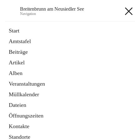
Breitenbrunn am Neusiedler See
Navigation
Breitenbrunn am Neusiedler See
Start
Amtstafel
Formulare
Beiträge
18 Schnellzugriffe
Artikel
Gemeindeservice
7 Schnellzugriffe
Alben
Veranstaltungen
+7
Müllkalender
Dateien
Öffnungszeiten
Kontakte
Hauptadresse
Standorte