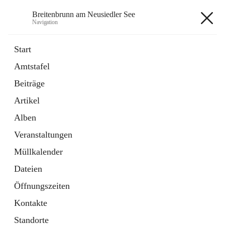
Breitenbrunn am Neusiedler See
Navigation
Breitenbrunn am Neusiedler See
Start
Amtstafel
Formulare
Beiträge
18 Schnellzugriffe
Artikel
Gemeindeservice
7 Schnellzugriffe
Alben
Veranstaltungen
+7
Müllkalender
Dateien
Öffnungszeiten
Kontakte
Hauptadresse
Standorte