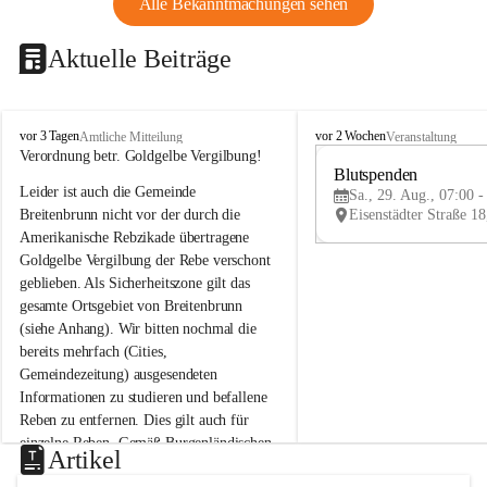
Alle Bekanntmachungen sehen
Aktuelle Beiträge
B
B
vor 3 Tagen
vor 2 Wochen
Amtliche Mitteilung
Veranstaltung
r
r
Verordnung betr. Goldgelbe Vergilbung!
e
e
Blutspenden
Leider ist auch die Gemeinde 
i
i
Sa., 29. Aug., 07:00 -
t
t
Breitenbrunn nicht vor der durch die 
e
e
Amerikanische Rebzikade übertragene 
n
n
Goldgelbe Vergilbung der Rebe verschont 
b
b
geblieben. Als Sicherheitszone gilt das 
r
r
gesamte Ortsgebiet von Breitenbrunn 
u
u
(siehe Anhang). Wir bitten nochmal die 
n
n
n
n
bereits mehrfach (Cities, 
a
a
Gemeindezeitung) ausgesendeten 
m
m
Informationen zu studieren und befallene 
N
N
Reben zu entfernen. Dies gilt auch für 
e
e
einzelne Reben. Gemäß Burgenländischen 
u
u
Artikel
Weinbaugesetz sind nicht gepflegte oder 
s
s