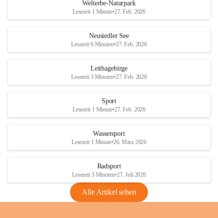
i
i
unzulässige Weingärten zu roden! Bitte 
Welterbe-Naturpark
e
e
helfen wir zusammen um unsere Winzer 
Lesezeit 1 Minute
•
27. Feb. 2026
d
d
vor den prognostizierten Ernteausfällen 
l
l
und den daraus folgenden wirtschaftlichen 
e
e
Neusiedler See
Schäden zu bewahren.
r
r
Lesezeit 6 Minuten
•
27. Feb. 2026
S
S
Verordnungen
e
e
Leithagebirge
04.08.2026
e
e
Lesezeit 3 Minuten
•
27. Feb. 2026
Maßnahmen zur Bekämpfung
der Goldgelben Vergilbung der
Sport
Rebe und der Amerikanischen
Lesezeit 1 Minute
•
27. Feb. 2026
Rebzikade
Anhang VBl. EU Nr. 18
Wassersport
_2026
Lesezeit 1 Minute
•
26. März 2026
1 Seite
•
1,4 MB
Radsport
VBl. EU Nr. 18_2026
Lesezeit 3 Minuten
•
27. Juli 2026
2 Seiten
•
2,1 MB
Alle Artikel sehen