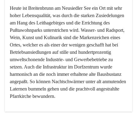
Heute ist Breitenbrunn am Neusiedler See ein Ort mit sehr 
hoher Lebensqualität, was durch die starken Zusiedelungen 
am Hang des Leithagebirges und die Errichtung des 
Pußtawohnparks unterstrichen wird. Wasser- und Radsport, 
Wein, Kunst und Kulinarik sind die Markenzeichen eines 
Ortes, welcher es als einer der wenigen geschafft hat bei 
Betriebsansiedlungen auf stille und hundertprozentig 
umweltschonende Industrie- und Gewerbebetriebe zu 
setzen. Auch die Infrastruktur im Dorfzentrum wurde 
harmonisch an die noch immer erhaltene alte Bausbustanz 
angepaßt. So können Nachtschwärmer unter alt anmutenden 
Laternen bummeln gehen und die prachtvoll angestrahlte 
Pfarrkirche bewundern.

Der Weinbau dominert heute nicht mehr, ist aber integrativer 
Bestandteil der Kultur des Ortes, da man hier schon lange 
von Massenweinbau auf Qualitätsweinbau umgestellt hat. 
So ist es auch nicht verwunderlich, dass eines der historisch 