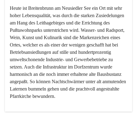
Heute ist Breitenbrunn am Neusiedler See ein Ort mit sehr 
hoher Lebensqualität, was durch die starken Zusiedelungen 
am Hang des Leithagebirges und die Errichtung des 
Pußtawohnparks unterstrichen wird. Wasser- und Radsport, 
Wein, Kunst und Kulinarik sind die Markenzeichen eines 
Ortes, welcher es als einer der wenigen geschafft hat bei 
Betriebsansiedlungen auf stille und hundertprozentig 
umweltschonende Industrie- und Gewerbebetriebe zu 
setzen. Auch die Infrastruktur im Dorfzentrum wurde 
harmonisch an die noch immer erhaltene alte Bausbustanz 
angepaßt. So können Nachtschwärmer unter alt anmutenden 
Laternen bummeln gehen und die prachtvoll angestrahlte 
Pfarrkirche bewundern.

Der Weinbau dominert heute nicht mehr, ist aber integrativer 
Bestandteil der Kultur des Ortes, da man hier schon lange 
von Massenweinbau auf Qualitätsweinbau umgestellt hat. 
So ist es auch nicht verwunderlich, dass eines der historisch 