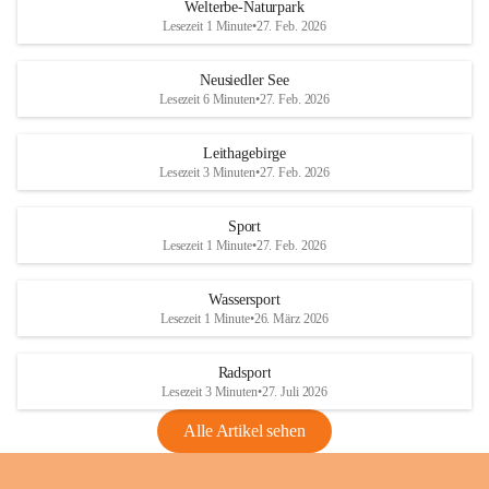
i
i
unzulässige Weingärten zu roden! Bitte 
Welterbe-Naturpark
e
e
helfen wir zusammen um unsere Winzer 
Lesezeit 1 Minute
•
27. Feb. 2026
d
d
vor den prognostizierten Ernteausfällen 
l
l
und den daraus folgenden wirtschaftlichen 
e
e
Neusiedler See
Schäden zu bewahren.
r
r
Lesezeit 6 Minuten
•
27. Feb. 2026
S
S
Verordnungen
e
e
Leithagebirge
04.08.2026
e
e
Lesezeit 3 Minuten
•
27. Feb. 2026
Maßnahmen zur Bekämpfung
der Goldgelben Vergilbung der
Sport
Rebe und der Amerikanischen
Lesezeit 1 Minute
•
27. Feb. 2026
Rebzikade
Anhang VBl. EU Nr. 18
Wassersport
_2026
Lesezeit 1 Minute
•
26. März 2026
1 Seite
•
1,4 MB
Radsport
VBl. EU Nr. 18_2026
Lesezeit 3 Minuten
•
27. Juli 2026
2 Seiten
•
2,1 MB
Alle Artikel sehen