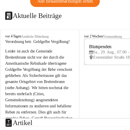
Alle Bekanntmachungen sehen
Aktuelle Beiträge
B
B
vor 4 Tagen
vor 2 Wochen
Amtliche Mitteilung
Veranstaltung
r
r
Verordnung betr. Goldgelbe Vergilbung!
e
e
Blutspenden
Leider ist auch die Gemeinde 
i
i
Sa., 29. Aug., 07:00 -
t
t
Breitenbrunn nicht vor der durch die 
e
e
Amerikanische Rebzikade übertragene 
n
n
Goldgelbe Vergilbung der Rebe verschont 
b
b
geblieben. Als Sicherheitszone gilt das 
r
r
gesamte Ortsgebiet von Breitenbrunn 
u
u
(siehe Anhang). Wir bitten nochmal die 
n
n
n
n
bereits mehrfach (Cities, 
a
a
Gemeindezeitung) ausgesendeten 
m
m
Informationen zu studieren und befallene 
N
N
Reben zu entfernen. Dies gilt auch für 
e
e
einzelne Reben. Gemäß Burgenländischen 
u
u
Artikel
Weinbaugesetz sind nicht gepflegte oder 
s
s