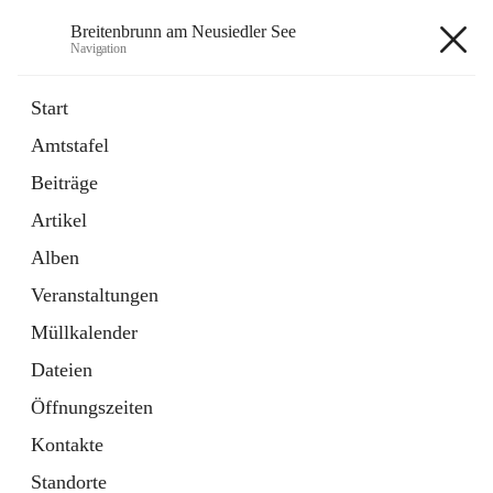
Breitenbrunn am Neusiedler See
Navigation
Breitenbrunn am Neusiedler See
Start
Amtstafel
Formulare
Beiträge
18 Schnellzugriffe
Artikel
Gemeindeservice
7 Schnellzugriffe
Alben
Veranstaltungen
+7
Müllkalender
Dateien
Öffnungszeiten
Kontakte
Hauptadresse
Standorte