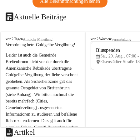
Alle Bekanntmachungen sehen
Aktuelle Beiträge
B
B
vor 2 Tagen
vor 2 Wochen
Amtliche Mitteilung
Veranstaltung
r
r
Verordnung betr. Goldgelbe Vergilbung!
e
e
Blutspenden
Leider ist auch die Gemeinde 
i
i
Sa., 29. Aug., 07:00 -
t
t
Breitenbrunn nicht vor der durch die 
e
e
Amerikanische Rebzikade übertragene 
n
n
Goldgelbe Vergilbung der Rebe verschont 
b
b
geblieben. Als Sicherheitszone gilt das 
r
r
gesamte Ortsgebiet von Breitenbrunn 
u
u
(siehe Anhang). Wir bitten nochmal die 
n
n
n
n
bereits mehrfach (Cities, 
a
a
Gemeindezeitung) ausgesendeten 
m
m
Informationen zu studieren und befallene 
N
N
Reben zu entfernen. Dies gilt auch für 
e
e
einzelne Reben. Gemäß Burgenländischen 
u
u
Artikel
Weinbaugesetz sind nicht gepflegte oder 
s
s