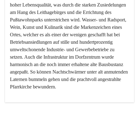
hoher Lebensqualität, was durch die starken Zusiedelungen 
am Hang des Leithagebirges und die Errichtung des 
Pußtawohnparks unterstrichen wird. Wasser- und Radsport, 
Wein, Kunst und Kulinarik sind die Markenzeichen eines 
Ortes, welcher es als einer der wenigen geschafft hat bei 
Betriebsansiedlungen auf stille und hundertprozentig 
umweltschonende Industrie- und Gewerbebetriebe zu 
setzen. Auch die Infrastruktur im Dorfzentrum wurde 
harmonisch an die noch immer erhaltene alte Bausbustanz 
angepaßt. So können Nachtschwärmer unter alt anmutenden 
Laternen bummeln gehen und die prachtvoll angestrahlte 
Pfarrkirche bewundern.

Der Weinbau dominert heute nicht mehr, ist aber integrativer 
Bestandteil der Kultur des Ortes, da man hier schon lange 
von Massenweinbau auf Qualitätsweinbau umgestellt hat. 
So ist es auch nicht verwunderlich, dass eines der historisch 
wertvollsten Gebäude die Ortsvinothek beherbergt und dass 
der Kellering ein beliebtes Ziel darstellt.
