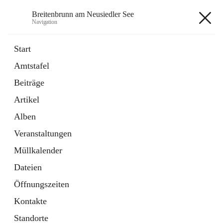
Breitenbrunn am Neusiedler See
Navigation
Breitenbrunn am Neusiedler See
Start
Amtstafel
Formulare
Beiträge
18 Schnellzugriffe
Artikel
Gemeindeservice
7 Schnellzugriffe
Alben
Veranstaltungen
+7
Müllkalender
Dateien
Öffnungszeiten
Kontakte
Hauptadresse
Standorte