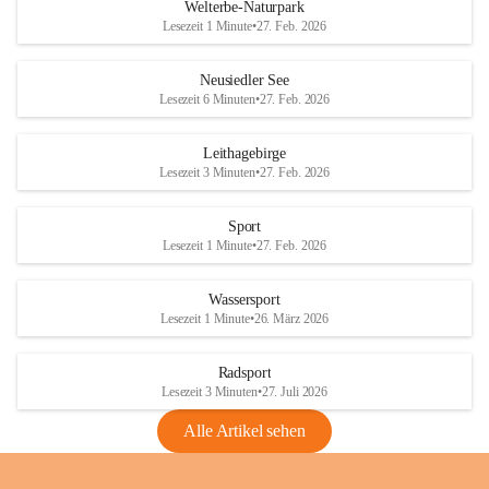
i
i
unzulässige Weingärten zu roden! Bitte 
Welterbe-Naturpark
e
e
helfen wir zusammen um unsere Winzer 
Lesezeit 1 Minute
•
27. Feb. 2026
d
d
vor den prognostizierten Ernteausfällen 
l
l
und den daraus folgenden wirtschaftlichen 
e
e
Neusiedler See
Schäden zu bewahren.
r
r
Lesezeit 6 Minuten
•
27. Feb. 2026
S
S
Verordnungen
e
e
Leithagebirge
04.08.2026
e
e
Lesezeit 3 Minuten
•
27. Feb. 2026
Maßnahmen zur Bekämpfung
der Goldgelben Vergilbung der
Sport
Rebe und der Amerikanischen
Lesezeit 1 Minute
•
27. Feb. 2026
Rebzikade
Anhang VBl. EU Nr. 18
Wassersport
_2026
Lesezeit 1 Minute
•
26. März 2026
1 Seite
•
1,4 MB
Radsport
VBl. EU Nr. 18_2026
Lesezeit 3 Minuten
•
27. Juli 2026
2 Seiten
•
2,1 MB
Alle Artikel sehen