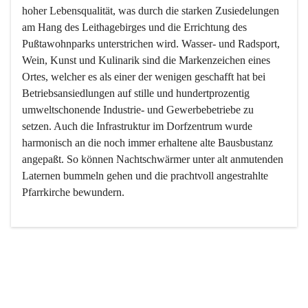
hoher Lebensqualität, was durch die starken Zusiedelungen 
am Hang des Leithagebirges und die Errichtung des 
Pußtawohnparks unterstrichen wird. Wasser- und Radsport, 
Wein, Kunst und Kulinarik sind die Markenzeichen eines 
Ortes, welcher es als einer der wenigen geschafft hat bei 
Betriebsansiedlungen auf stille und hundertprozentig 
umweltschonende Industrie- und Gewerbebetriebe zu 
setzen. Auch die Infrastruktur im Dorfzentrum wurde 
harmonisch an die noch immer erhaltene alte Bausbustanz 
angepaßt. So können Nachtschwärmer unter alt anmutenden 
Laternen bummeln gehen und die prachtvoll angestrahlte 
Pfarrkirche bewundern.

Der Weinbau dominert heute nicht mehr, ist aber integrativer 
Bestandteil der Kultur des Ortes, da man hier schon lange 
von Massenweinbau auf Qualitätsweinbau umgestellt hat. 
So ist es auch nicht verwunderlich, dass eines der historisch 
wertvollsten Gebäude die Ortsvinothek beherbergt und dass 
der Kellering ein beliebtes Ziel darstellt.
