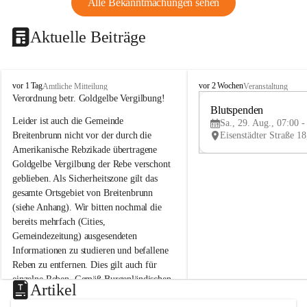
Alle Bekanntmachungen sehen
Aktuelle Beiträge
B
B
vor 1 Tag
vor 2 Wochen
Amtliche Mitteilung
Veranstaltung
r
r
Verordnung betr. Goldgelbe Vergilbung!
e
e
Blutspenden
Leider ist auch die Gemeinde 
i
i
Sa., 29. Aug., 07:00 -
t
t
Breitenbrunn nicht vor der durch die 
e
e
Amerikanische Rebzikade übertragene 
n
n
Goldgelbe Vergilbung der Rebe verschont 
b
b
geblieben. Als Sicherheitszone gilt das 
r
r
gesamte Ortsgebiet von Breitenbrunn 
u
u
(siehe Anhang). Wir bitten nochmal die 
n
n
n
n
bereits mehrfach (Cities, 
a
a
Gemeindezeitung) ausgesendeten 
m
m
Informationen zu studieren und befallene 
N
N
Reben zu entfernen. Dies gilt auch für 
e
e
einzelne Reben. Gemäß Burgenländischen 
u
u
Artikel
Weinbaugesetz sind nicht gepflegte oder 
s
s