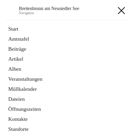
Breitenbrunn am Neusiedler See
Navigation
Breitenbrunn am Neusiedler See
Start
Amtstafel
Formulare
Beiträge
18 Schnellzugriffe
Artikel
Gemeindeservice
7 Schnellzugriffe
Alben
Veranstaltungen
+7
Müllkalender
Dateien
Öffnungszeiten
Kontakte
Hauptadresse
Standorte