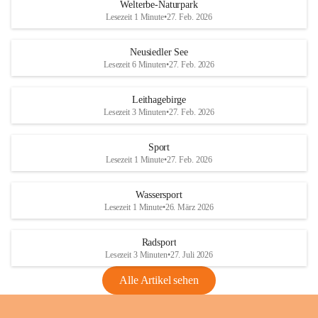
i
i
unzulässige Weingärten zu roden! Bitte 
Welterbe-Naturpark
e
e
helfen wir zusammen um unsere Winzer 
Lesezeit 1 Minute
•
27. Feb. 2026
d
d
vor den prognostizierten Ernteausfällen 
l
l
und den daraus folgenden wirtschaftlichen 
e
e
Neusiedler See
Schäden zu bewahren.
r
r
Lesezeit 6 Minuten
•
27. Feb. 2026
S
S
Verordnungen
e
e
Leithagebirge
04.08.2026
e
e
Lesezeit 3 Minuten
•
27. Feb. 2026
Maßnahmen zur Bekämpfung
der Goldgelben Vergilbung der
Sport
Rebe und der Amerikanischen
Lesezeit 1 Minute
•
27. Feb. 2026
Rebzikade
Anhang VBl. EU Nr. 18
Wassersport
_2026
Lesezeit 1 Minute
•
26. März 2026
1 Seite
•
1,4 MB
Radsport
VBl. EU Nr. 18_2026
Lesezeit 3 Minuten
•
27. Juli 2026
2 Seiten
•
2,1 MB
Alle Artikel sehen