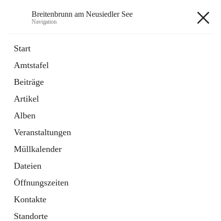
Breitenbrunn am Neusiedler See
Navigation
Breitenbrunn am Neusiedler See
Start
Amtstafel
Formulare
Beiträge
18 Schnellzugriffe
Artikel
Gemeindeservice
7 Schnellzugriffe
Alben
Veranstaltungen
+7
Müllkalender
Dateien
Öffnungszeiten
Kontakte
Hauptadresse
Standorte