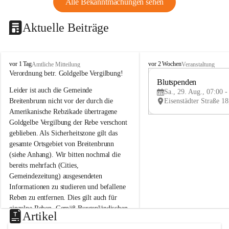
Alle Bekanntmachungen sehen
Aktuelle Beiträge
B
B
vor 1 Tag
vor 2 Wochen
Amtliche Mitteilung
Veranstaltung
r
r
Verordnung betr. Goldgelbe Vergilbung!
e
e
Blutspenden
Leider ist auch die Gemeinde 
i
i
Sa., 29. Aug., 07:00 -
t
t
Breitenbrunn nicht vor der durch die 
e
e
Amerikanische Rebzikade übertragene 
n
n
Goldgelbe Vergilbung der Rebe verschont 
b
b
geblieben. Als Sicherheitszone gilt das 
r
r
gesamte Ortsgebiet von Breitenbrunn 
u
u
(siehe Anhang). Wir bitten nochmal die 
n
n
n
n
bereits mehrfach (Cities, 
a
a
Gemeindezeitung) ausgesendeten 
m
m
Informationen zu studieren und befallene 
N
N
Reben zu entfernen. Dies gilt auch für 
e
e
einzelne Reben. Gemäß Burgenländischen 
u
u
Artikel
Weinbaugesetz sind nicht gepflegte oder 
s
s