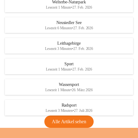
i
i
unzulässige Weingärten zu roden! Bitte 
Welterbe-Naturpark
e
e
helfen wir zusammen um unsere Winzer 
Lesezeit 1 Minute
•
27. Feb. 2026
d
d
vor den prognostizierten Ernteausfällen 
l
l
und den daraus folgenden wirtschaftlichen 
e
e
Neusiedler See
Schäden zu bewahren.
r
r
Lesezeit 6 Minuten
•
27. Feb. 2026
S
S
Verordnungen
e
e
Leithagebirge
04.08.2026
e
e
Lesezeit 3 Minuten
•
27. Feb. 2026
Maßnahmen zur Bekämpfung
der Goldgelben Vergilbung der
Sport
Rebe und der Amerikanischen
Lesezeit 1 Minute
•
27. Feb. 2026
Rebzikade
Anhang VBl. EU Nr. 18
Wassersport
_2026
Lesezeit 1 Minute
•
26. März 2026
1 Seite
•
1,4 MB
Radsport
VBl. EU Nr. 18_2026
Lesezeit 3 Minuten
•
27. Juli 2026
2 Seiten
•
2,1 MB
Alle Artikel sehen