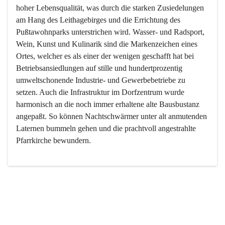
hoher Lebensqualität, was durch die starken Zusiedelungen 
am Hang des Leithagebirges und die Errichtung des 
Pußtawohnparks unterstrichen wird. Wasser- und Radsport, 
Wein, Kunst und Kulinarik sind die Markenzeichen eines 
Ortes, welcher es als einer der wenigen geschafft hat bei 
Betriebsansiedlungen auf stille und hundertprozentig 
umweltschonende Industrie- und Gewerbebetriebe zu 
setzen. Auch die Infrastruktur im Dorfzentrum wurde 
harmonisch an die noch immer erhaltene alte Bausbustanz 
angepaßt. So können Nachtschwärmer unter alt anmutenden 
Laternen bummeln gehen und die prachtvoll angestrahlte 
Pfarrkirche bewundern.

Der Weinbau dominert heute nicht mehr, ist aber integrativer 
Bestandteil der Kultur des Ortes, da man hier schon lange 
von Massenweinbau auf Qualitätsweinbau umgestellt hat. 
So ist es auch nicht verwunderlich, dass eines der historisch 
wertvollsten Gebäude die Ortsvinothek beherbergt und dass 
der Kellering ein beliebtes Ziel darstellt.
