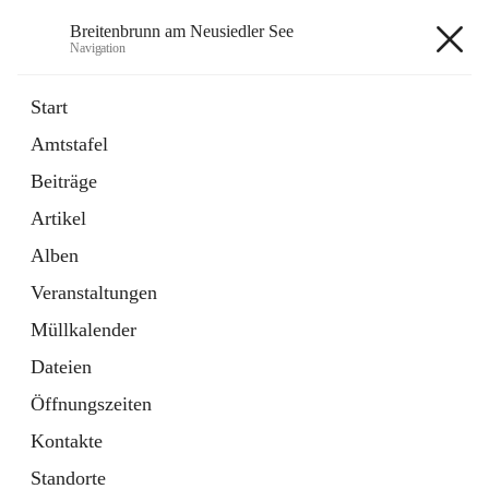
Breitenbrunn am Neusiedler See
Navigation
Breitenbrunn am Neusiedler See
Start
Amtstafel
Formulare
Beiträge
18 Schnellzugriffe
Artikel
Gemeindeservice
7 Schnellzugriffe
Alben
Veranstaltungen
+7
Müllkalender
Dateien
Öffnungszeiten
Kontakte
Hauptadresse
Standorte