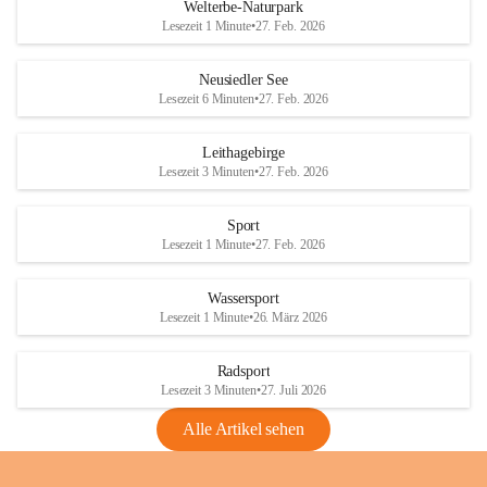
i
i
unzulässige Weingärten zu roden! Bitte 
Welterbe-Naturpark
e
e
helfen wir zusammen um unsere Winzer 
Lesezeit 1 Minute
•
27. Feb. 2026
d
d
vor den prognostizierten Ernteausfällen 
l
l
und den daraus folgenden wirtschaftlichen 
e
e
Neusiedler See
Schäden zu bewahren.
r
r
Lesezeit 6 Minuten
•
27. Feb. 2026
S
S
Verordnungen
e
e
Leithagebirge
04.08.2026
e
e
Lesezeit 3 Minuten
•
27. Feb. 2026
Maßnahmen zur Bekämpfung
der Goldgelben Vergilbung der
Sport
Rebe und der Amerikanischen
Lesezeit 1 Minute
•
27. Feb. 2026
Rebzikade
Anhang VBl. EU Nr. 18
Wassersport
_2026
Lesezeit 1 Minute
•
26. März 2026
1 Seite
•
1,4 MB
Radsport
VBl. EU Nr. 18_2026
Lesezeit 3 Minuten
•
27. Juli 2026
2 Seiten
•
2,1 MB
Alle Artikel sehen