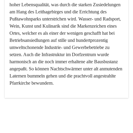
hoher Lebensqualität, was durch die starken Zusiedelungen 
am Hang des Leithagebirges und die Errichtung des 
Pußtawohnparks unterstrichen wird. Wasser- und Radsport, 
Wein, Kunst und Kulinarik sind die Markenzeichen eines 
Ortes, welcher es als einer der wenigen geschafft hat bei 
Betriebsansiedlungen auf stille und hundertprozentig 
umweltschonende Industrie- und Gewerbebetriebe zu 
setzen. Auch die Infrastruktur im Dorfzentrum wurde 
harmonisch an die noch immer erhaltene alte Bausbustanz 
angepaßt. So können Nachtschwärmer unter alt anmutenden 
Laternen bummeln gehen und die prachtvoll angestrahlte 
Pfarrkirche bewundern.

Der Weinbau dominert heute nicht mehr, ist aber integrativer 
Bestandteil der Kultur des Ortes, da man hier schon lange 
von Massenweinbau auf Qualitätsweinbau umgestellt hat. 
So ist es auch nicht verwunderlich, dass eines der historisch 
wertvollsten Gebäude die Ortsvinothek beherbergt und dass 
der Kellering ein beliebtes Ziel darstellt.
