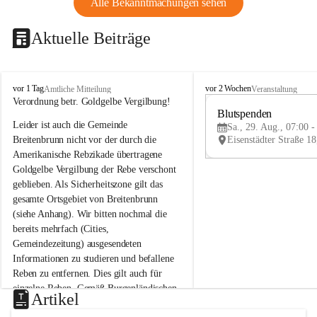
Alle Bekanntmachungen sehen
Aktuelle Beiträge
B
B
vor 1 Tag
vor 2 Wochen
Amtliche Mitteilung
Veranstaltung
r
r
Verordnung betr. Goldgelbe Vergilbung!
e
e
Blutspenden
Leider ist auch die Gemeinde 
i
i
Sa., 29. Aug., 07:00 -
t
t
Breitenbrunn nicht vor der durch die 
e
e
Amerikanische Rebzikade übertragene 
n
n
Goldgelbe Vergilbung der Rebe verschont 
b
b
geblieben. Als Sicherheitszone gilt das 
r
r
gesamte Ortsgebiet von Breitenbrunn 
u
u
(siehe Anhang). Wir bitten nochmal die 
n
n
n
n
bereits mehrfach (Cities, 
a
a
Gemeindezeitung) ausgesendeten 
m
m
Informationen zu studieren und befallene 
N
N
Reben zu entfernen. Dies gilt auch für 
e
e
einzelne Reben. Gemäß Burgenländischen 
u
u
Artikel
Weinbaugesetz sind nicht gepflegte oder 
s
s