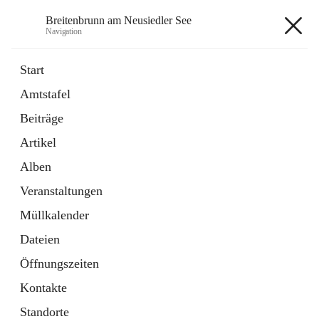
Breitenbrunn am Neusiedler See
Navigation
Breitenbrunn am Neusiedler See
Start
Amtstafel
Formulare
Beiträge
18 Schnellzugriffe
Artikel
Gemeindeservice
7 Schnellzugriffe
Alben
Veranstaltungen
+7
Müllkalender
Dateien
Öffnungszeiten
Kontakte
Hauptadresse
Standorte