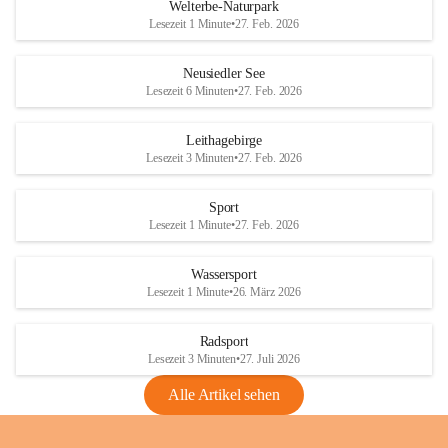
i
i
unzulässige Weingärten zu roden! Bitte 
Welterbe-Naturpark
e
e
helfen wir zusammen um unsere Winzer 
Lesezeit 1 Minute
•
27. Feb. 2026
d
d
vor den prognostizierten Ernteausfällen 
l
l
und den daraus folgenden wirtschaftlichen 
e
e
Neusiedler See
Schäden zu bewahren.
r
r
Lesezeit 6 Minuten
•
27. Feb. 2026
S
S
Verordnungen
e
e
Leithagebirge
04.08.2026
e
e
Lesezeit 3 Minuten
•
27. Feb. 2026
Maßnahmen zur Bekämpfung
der Goldgelben Vergilbung der
Sport
Rebe und der Amerikanischen
Lesezeit 1 Minute
•
27. Feb. 2026
Rebzikade
Anhang VBl. EU Nr. 18
Wassersport
_2026
Lesezeit 1 Minute
•
26. März 2026
1 Seite
•
1,4 MB
Radsport
VBl. EU Nr. 18_2026
Lesezeit 3 Minuten
•
27. Juli 2026
2 Seiten
•
2,1 MB
Alle Artikel sehen