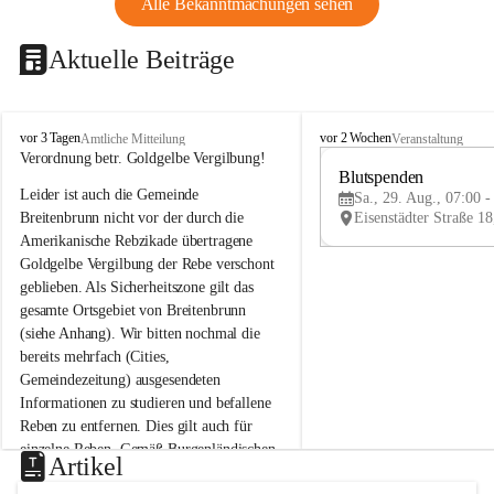
Alle Bekanntmachungen sehen
Aktuelle Beiträge
B
B
vor 3 Tagen
vor 2 Wochen
Amtliche Mitteilung
Veranstaltung
r
r
Verordnung betr. Goldgelbe Vergilbung!
e
e
Blutspenden
Leider ist auch die Gemeinde 
i
i
Sa., 29. Aug., 07:00 -
t
t
Breitenbrunn nicht vor der durch die 
e
e
Amerikanische Rebzikade übertragene 
n
n
Goldgelbe Vergilbung der Rebe verschont 
b
b
geblieben. Als Sicherheitszone gilt das 
r
r
gesamte Ortsgebiet von Breitenbrunn 
u
u
(siehe Anhang). Wir bitten nochmal die 
n
n
n
n
bereits mehrfach (Cities, 
a
a
Gemeindezeitung) ausgesendeten 
m
m
Informationen zu studieren und befallene 
N
N
Reben zu entfernen. Dies gilt auch für 
e
e
einzelne Reben. Gemäß Burgenländischen 
u
u
Artikel
Weinbaugesetz sind nicht gepflegte oder 
s
s