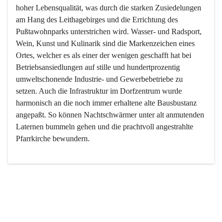
hoher Lebensqualität, was durch die starken Zusiedelungen 
am Hang des Leithagebirges und die Errichtung des 
Pußtawohnparks unterstrichen wird. Wasser- und Radsport, 
Wein, Kunst und Kulinarik sind die Markenzeichen eines 
Ortes, welcher es als einer der wenigen geschafft hat bei 
Betriebsansiedlungen auf stille und hundertprozentig 
umweltschonende Industrie- und Gewerbebetriebe zu 
setzen. Auch die Infrastruktur im Dorfzentrum wurde 
harmonisch an die noch immer erhaltene alte Bausbustanz 
angepaßt. So können Nachtschwärmer unter alt anmutenden 
Laternen bummeln gehen und die prachtvoll angestrahlte 
Pfarrkirche bewundern.

Der Weinbau dominert heute nicht mehr, ist aber integrativer 
Bestandteil der Kultur des Ortes, da man hier schon lange 
von Massenweinbau auf Qualitätsweinbau umgestellt hat. 
So ist es auch nicht verwunderlich, dass eines der historisch 
wertvollsten Gebäude die Ortsvinothek beherbergt und dass 
der Kellering ein beliebtes Ziel darstellt.
